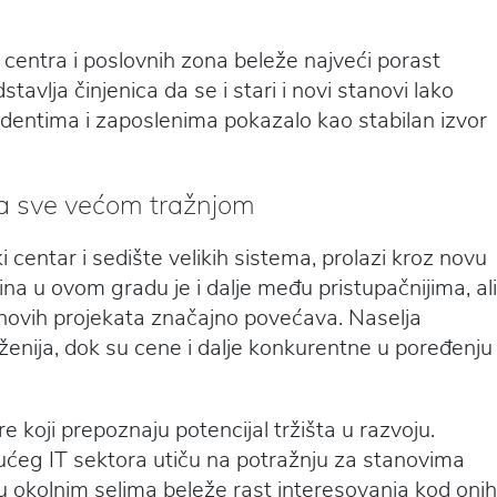
og centra i poslovnih zona beleže najveći porast
avlja činjenica da se i stari i novi stanovi lako
udentima i zaposlenima pokazalo kao stabilan izvor
 sa sve većom tražnjom
 centar i sedište velikih sistema, prolazi kroz novu
na u ovom gradu je i dalje među pristupačnijima, ali
i novih projekata značajno povećava. Naselja
enija, dok su cene i dalje konkurentne u poređenju
re koji prepoznaju potencijal tržišta u razvoju.
tućeg IT sektora utiču na potražnju za stanovima
 okolnim selima beleže rast interesovanja kod onih