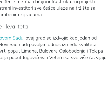
vođenje metroa i brojni infrastrukturni projekti
trani investitori sve češće ulaze na tržište sa
stambenim zgradama.
 i kvaliteta
Novom Sadu
, ovaj grad se izdvojio kao jedan od
tu. Novi Sad nudi povoljan odnos između kvaliteta
vrti poput Limana, Bulevara Oslobođenja i Telepa i
selja poput Jugovićeva i Veternika sve više razvijaju