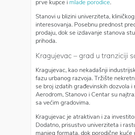
prve kupce i
mlade porodice
.
Stanovi u blizini univerziteta, kliničk
interesovanja. Posebnu prednost predst
prodaju, dok se izdavanje stanova st
prihoda.
Kragujevac – grad u tranziciji
Kragujevac, kao nekadašnji industrijski
fazu urbanog razvoja. Tržište nekretni
se broj izdatih građevinskih dozvola 
Aerodrom, Stanovo i Centar su najtraž
sa većim gradovima.
Kragujevac je atraktivan i za investito
Dodatno, prisustvo univerziteta i ras
manjeg formata, dok porodične kuće u