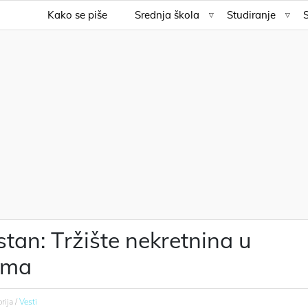
Kako se piše
Srednja škola
Studiranje
stan: Tržište nekretnina u
ima
rija /
Vesti