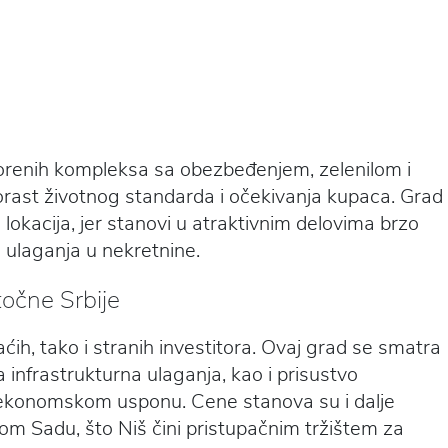
tvorenih kompleksa sa obezbeđenjem, zelenilom i
orast životnog standarda i očekivanja kupaca. Grad
 lokacija, jer stanovi u atraktivnim delovima brzo
 ulaganja u nekretnine.
točne Srbije
ćih, tako i stranih investitora. Ovaj grad se smatra
a infrastrukturna ulaganja, kao i prisustvo
ekonomskom usponu. Cene stanova su i dalje
m Sadu, što Niš čini pristupačnim tržištem za