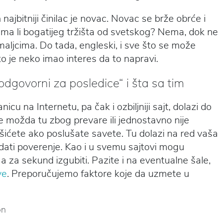
ajbitniji činilac je novac. Novac se brže obrće i
 Ima li bogatijeg tržišta od svetskog? Nema, dok ne
jcima. Do tada, engleski, i sve što se može
to je neko imao interes da to napravi.
 odgovorni za posledice“ i šta sa tim
u na Internetu, pa čak i ozbiljniji sajt, dolazi do
 možda tu zbog prevare ili jednostavno nije
ešićete ako poslušate savete. Tu dolazi na red vaša
ati poverenje. Kao i u svemu sajtovi mogu
 za sekund izgubiti. Pazite i na eventualne šale,
ve
. Preporučujemo faktore koje da uzmete u
on