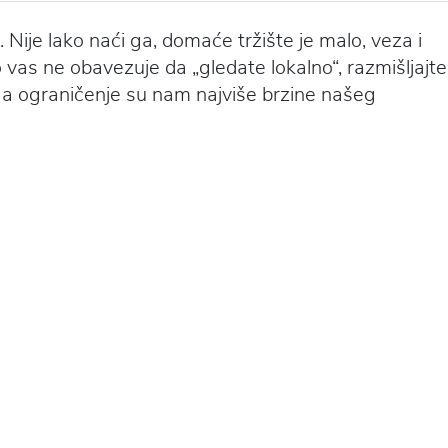
 Nije lako naći ga, domaće tržište je malo, veza i
iko vas ne obavezuje da „gledate lokalno“, razmišljajte
e, a ograničenje su nam najviše brzine našeg