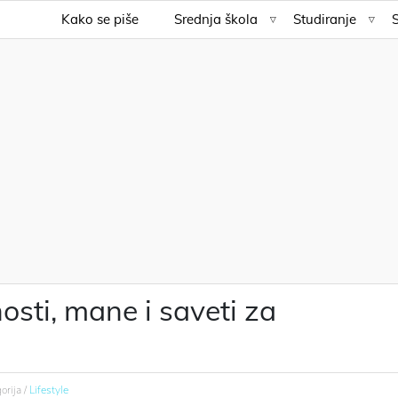
Kako se piše
Srednja škola
Studiranje
sti, mane i saveti za
orija /
Lifestyle