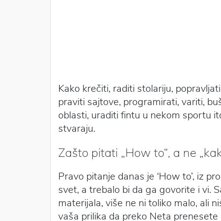
Kako krečiti, raditi stolariju, popravlja
praviti sajtove, programirati, variti, bu
oblasti, uraditi fintu u nekom sportu i
stvaraju.
Zašto pitati „How to“, a ne „ka
Pravo pitanje danas je ‘How to’, iz pr
svet, a trebalo bi da ga govorite i vi.
materijala, više ne ni toliko malo, ali
vaša prilika da preko Neta prenesete 