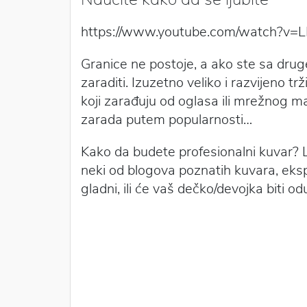
https://www.youtube.com/watch?v=
Granice ne postoje, a ako ste sa drug
zaraditi. Izuzetno veliko i razvijeno trž
koji zarađuju od oglasa ili mrežnog m
zarada putem popularnosti…
Kako da budete profesionalni kuvar? 
neki od blogova poznatih kuvara, eksp
gladni, ili će vaš dečko/devojka biti