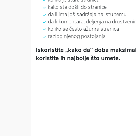
kako ste došli do stranice
da li ima još sadržaja na istu temu
da li komentara, deljenja na drustven
koliko se često ažurira stranica
razlog njenog postojanja
Iskoristite „kako da“ doba maksimaln
koristite ih najbolje što umete.