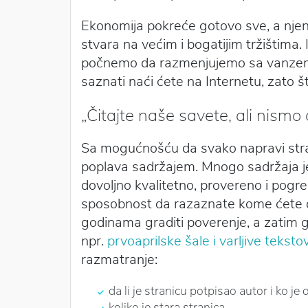
Ekonomija pokreće gotovo sve, a njen n
stvara na većim i bogatijim tržištima.
počnemo da razmenjujemo sa vanzemal
saznati naći ćete na Internetu, zato š
„Čitajte naše savete, ali nismo
Sa mogućnošću da svako napravi stranic
poplava sadržajem. Mnogo sadržaja je
dovoljno kvalitetno, provereno i pogr
sposobnost da razaznate kome ćete d
godinama graditi poverenje, a zatim ga
npr.
prvoaprilske šale i varljive teksto
razmatranje:
da li je stranicu potpisao autor i ko je 
koliko je stara stranica