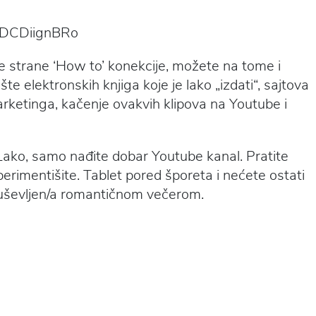
LDCDiignBRo
e strane ‘How to’ konekcije, možete na tome i
ište elektronskih knjiga koje je lako „izdati“, sajtova
arketinga, kačenje ovakvih klipova na Youtube i
Lako, samo nađite dobar Youtube kanal. Pratite
erimentišite. Tablet pored šporeta i nećete ostati
 oduševljen/a romantičnom večerom.