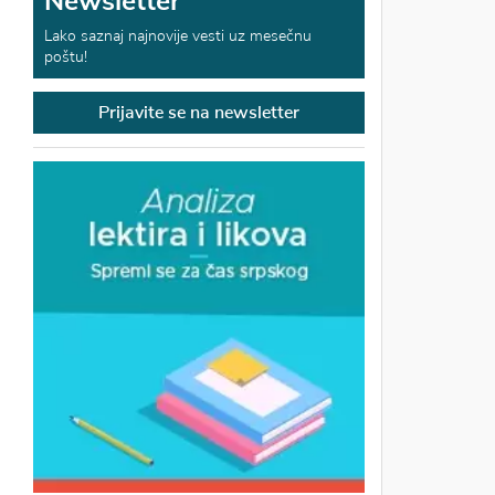
Newsletter
Lako saznaj najnovije vesti uz mesečnu
poštu!
Prijavite se na newsletter