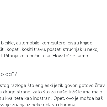
ti bicikle, automobile, kompjutere, pisati knjige,
šiti, kopati, kositi travu, postati stručnjak u nekoj
td. Pitanja koja počinju sa ‘How to’ se samo
ko da“?
ostog razloga što engleski jezik govori gotovo čitav
 Sa druge strane, zato što za naše tržište ima malo
 nisu kvaliteta kao inostrani. Opet, ovo je možda baš
svoje znanja iz neke oblasti drugima.