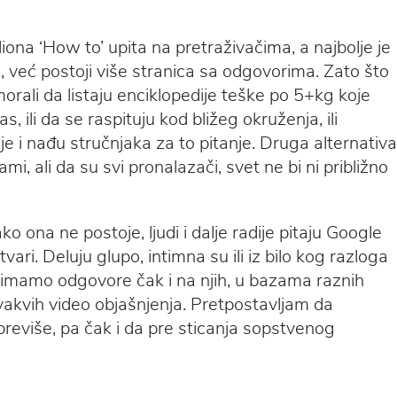
iona ‘How to’ upita na pretraživačima, a najbolje je
, već postoji više stranica sa odgovorima. Zato što
i, morali da listaju enciklopedije teške po 5+kg koje
, ili da se raspituju kod bližeg okruženja, ili
e i nađu stručnjaka za to pitanje. Druga alternativa
mi, ali da su svi pronalazači, svet ne bi ni približno
ko ona ne postoje, ljudi i dalje radije pitaju Google
tvari. Deluju glupo, intimna su ili iz bilo kog razloga
imamo odgovore čak i na njih, u bazama raznih
vakvih video objašnjenja. Pretpostavljam da
reviše, pa čak i da pre sticanja sopstvenog