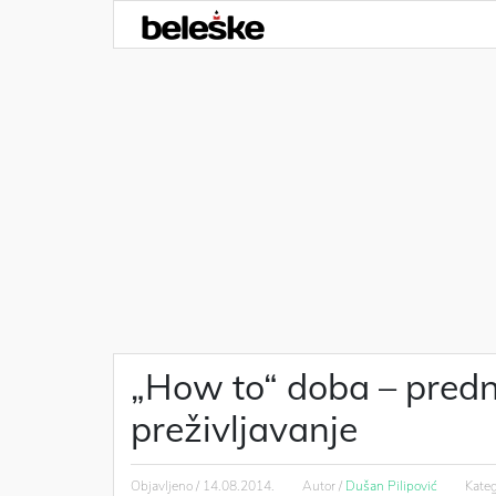
„How to“ doba – predno
preživljavanje
Objavljeno /
14.08.2014.
Autor /
Dušan Pilipović
Kateg