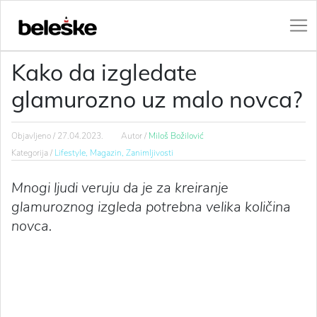
Kako da izgledate
glamurozno uz malo novca?
Objavljeno /
27.04.2023.
Autor /
Miloš Božilović
Kategorija /
Lifestyle,
Magazin,
Zanimljivosti
Mnogi ljudi veruju da je za kreiranje
glamuroznog izgleda potrebna velika količina
novca.