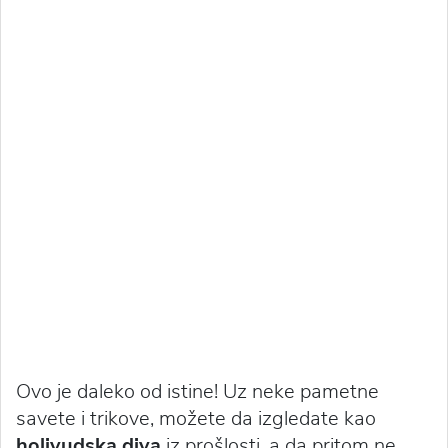
Ovo je daleko od istine! Uz neke pametne
savete i trikove, možete da izgledate kao
holivudska diva
iz prošlosti, a da pritom ne