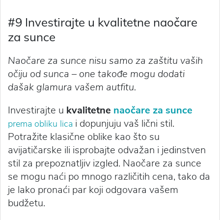
#9 Investirajte u kvalitetne naočare
za sunce
Naočare za sunce nisu samo za zaštitu vaših
očiju od sunca – one takođe mogu dodati
dašak glamura vašem autfitu.
Investirajte u
kvalitetne
naočare za sunce
i dopunjuju vaš lični stil.
prema obliku lica
Potražite klasične oblike kao što su
avijatičarske ili isprobajte odvažan i jedinstven
stil za prepoznatljiv izgled. Naočare za sunce
se mogu naći po mnogo različitih cena, tako da
je lako pronaći par koji odgovara vašem
budžetu.