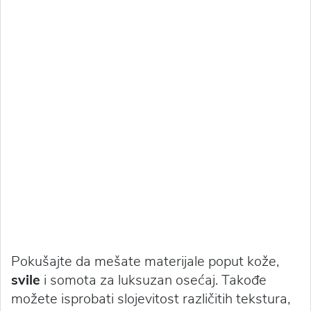
Pokušajte da mešate materijale poput kože,
svile
i somota za luksuzan osećaj. Takođe
možete isprobati slojevitost različitih tekstura,