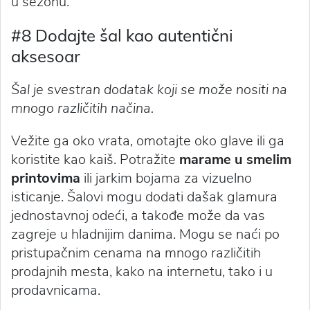
u sezonu.
#8 Dodajte šal kao autentični
aksesoar
Šal je svestran dodatak koji se može nositi na
mnogo različitih načina.
Vežite ga oko vrata, omotajte oko glave ili ga
koristite kao kaiš. Potražite
marame u smelim
printovima
ili jarkim bojama za vizuelno
isticanje. Šalovi mogu dodati dašak glamura
jednostavnoj odeći, a takođe može da vas
zagreje u hladnijim danima. Mogu se naći po
pristupačnim cenama na mnogo različitih
prodajnih mesta, kako na internetu, tako i u
prodavnicama.