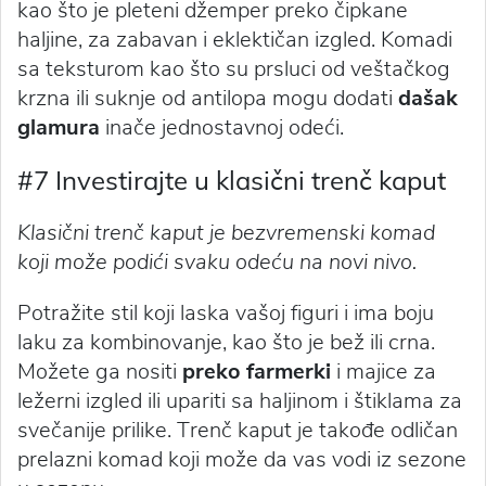
kao što je pleteni džemper preko čipkane
haljine, za zabavan i eklektičan izgled. Komadi
sa teksturom kao što su prsluci od veštačkog
krzna ili suknje od antilopa mogu dodati
dašak
glamura
inače jednostavnoj odeći.
#7 Investirajte u klasični trenč kaput
Klasični trenč kaput je bezvremenski komad
koji može podići svaku odeću na novi nivo.
Potražite stil koji laska vašoj figuri i ima boju
laku za kombinovanje, kao što je bež ili crna.
Možete ga nositi
preko farmerki
i majice za
ležerni izgled ili upariti sa haljinom i štiklama za
svečanije prilike. Trenč kaput je takođe odličan
prelazni komad koji može da vas vodi iz sezone