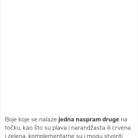
Boje koje se nalaze
jedna naspram druge
na
točku, kao što su plava i narandžasta ili crvena
i zelena, komplementarne su i mogu stvoriti