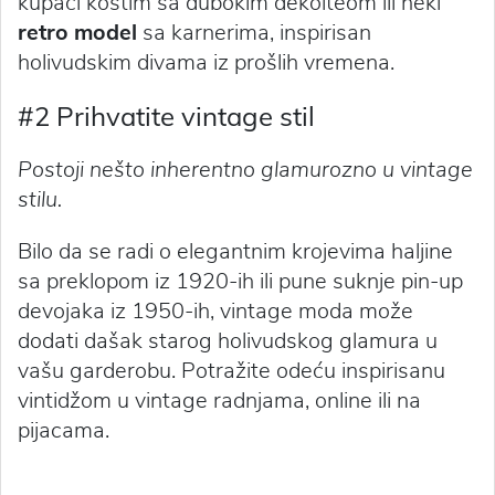
kupaći kostim sa dubokim dekolteom ili neki
retro model
sa karnerima, inspirisan
holivudskim divama iz prošlih vremena.
#2 Prihvatite vintage stil
Postoji nešto inherentno glamurozno u vintage
stilu.
Bilo da se radi o elegantnim krojevima haljine
sa preklopom iz 1920-ih ili pune suknje pin-up
devojaka iz 1950-ih, vintage moda može
dodati dašak starog holivudskog glamura u
vašu garderobu. Potražite odeću inspirisanu
vintidžom u vintage radnjama, online ili na
pijacama.