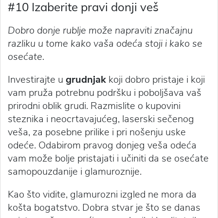
#10 Izaberite pravi donji veš
Dobro donje rublje može napraviti značajnu
razliku u tome kako vaša odeća stoji i kako se
osećate.
Investirajte u
grudnjak
koji dobro pristaje i koji
vam pruža potrebnu podršku i poboljšava vaš
prirodni oblik grudi. Razmislite o kupovini
steznika i neocrtavajućeg, laserski sečenog
veša, za posebne prilike i pri nošenju uske
odeće. Odabirom pravog donjeg veša odeća
vam može bolje pristajati i učiniti da se osećate
samopouzdanije i glamuroznije.
Kao što vidite, glamurozni izgled ne mora da
košta bogatstvo. Dobra stvar je što se danas