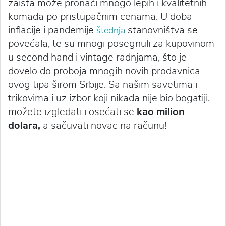
zaista može pronaći mnogo lepih i kvalitetnih
komada po pristupačnim cenama. U doba
inflacije i pandemije
stanovništva se
štednja
povećala, te su mnogi posegnuli za kupovinom
u second hand i vintage radnjama, što je
dovelo do proboja mnogih novih prodavnica
ovog tipa širom Srbije. Sa našim savetima i
trikovima i uz izbor koji nikada nije bio bogatiji,
možete izgledati i osećati se
kao milion
dolara,
a sačuvati novac na računu!