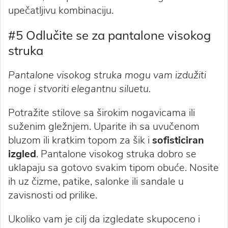
upečatljivu kombinaciju.
#5 Odlučite se za pantalone visokog
struka
Pantalone visokog struka mogu vam izdužiti
noge i stvoriti elegantnu siluetu.
Potražite stilove sa širokim nogavicama ili
suženim gležnjem. Uparite ih sa uvučenom
bluzom ili kratkim topom za šik i
sofisticiran
izgled
. Pantalone visokog struka dobro se
uklapaju sa gotovo svakim tipom obuće. Nosite
ih uz čizme, patike, salonke ili sandale u
zavisnosti od prilike.
Ukoliko vam je cilj da izgledate skupoceno i