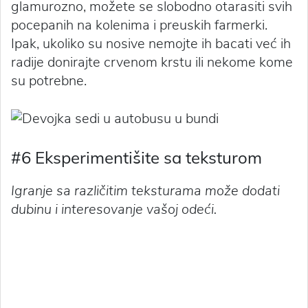
glamurozno, možete se slobodno otarasiti svih
pocepanih na kolenima i preuskih farmerki.
Ipak, ukoliko su nosive nemojte ih bacati već ih
radije donirajte crvenom krstu ili nekome kome
su potrebne.
#6 Eksperimentišite sa teksturom
Igranje sa različitim teksturama može dodati
dubinu i interesovanje vašoj odeći.