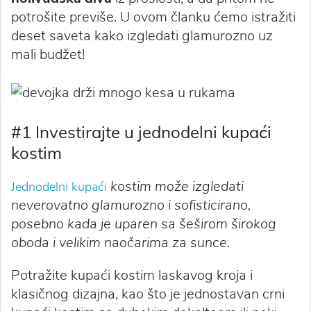
potrošite previše. U ovom članku ćemo istražiti
deset saveta kako izgledati glamurozno uz
mali budžet!
#1 Investirajte u jednodelni kupaći
kostim
kostim može izgledati
Jednodelni kupaći
neverovatno glamurozno i sofisticirano,
posebno kada je uparen sa šeširom širokog
oboda i velikim naočarima za sunce.
Potražite kupaći kostim laskavog kroja i
klasičnog dizajna, kao što je jednostavan crni