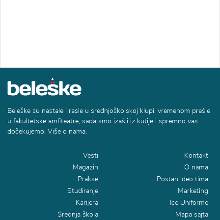
Beleške su nastale i rasle u srednjoškolskoj klupi, vremenom prešle
u fakultetske amfiteatre, sada smo izašli iz kutije i spremno vas
dočekujemo! Više o nama.
Vesti
Kontakt
Magazin
O nama
Prakse
Postani deo tima
Studiranje
Marketing
Karijera
Ice Uniforme
Srednja škola
Mapa sajta