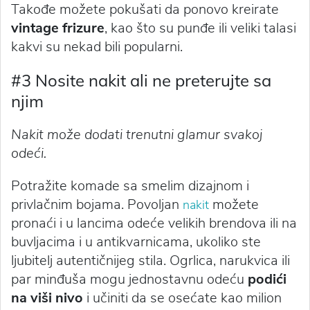
Takođe možete pokušati da ponovo kreirate
vintage frizure
, kao što su punđe ili veliki talasi
kakvi su nekad bili popularni.
#3 Nosite nakit ali ne preterujte sa
njim
Nakit može dodati trenutni glamur svakoj
odeći.
Potražite komade sa smelim dizajnom i
privlačnim bojama. Povoljan
možete
nakit
pronaći i u lancima odeće velikih brendova ili na
buvljacima i u antikvarnicama, ukoliko ste
ljubitelj autentičnijeg stila. Ogrlica, narukvica ili
par minđuša mogu jednostavnu odeću
podići
na viši nivo
i učiniti da se osećate kao milion