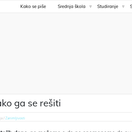
Kako se piše
Srednja škola
Studiranje
ko ga se rešiti
ja /
Zanimljivosti