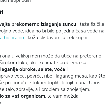
 biti neophodan.
ti
vajte prekomerno izlaganje suncu
i teže fizičke
ljno vode, idealno bi bilo po jedna čaša vode na
a hidriranim
, kožu blistavom, a celokupni
r i ona u velikoj meri može da utiče na preterano
 širokom luku, ukoliko imate problema sa
laganije obroke, salate, voće i
upravo voća, povrća, ribe i laganog mesa, kao što
iše preporučuje tokom toplih, letnjih dana. Unos
e telo, zdravlje, a i problem sa znojenjem.
do za vaš organizam
, te vam možda
ni.