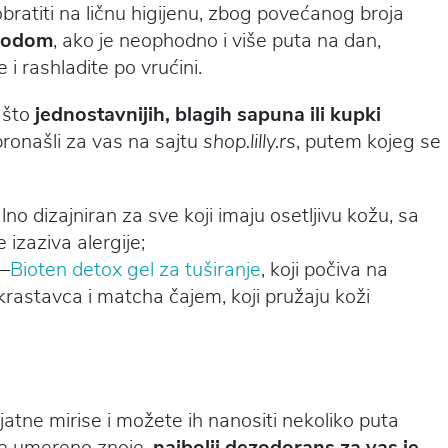
ratiti na ličnu higijenu, zbog povećanog broja
 vodom
, ako je neophodno i više puta na dan,
i rashladite po vrućini.
 što
jednostavnijih, blagih sapuna ili kupki
pronašli za vas na sajtu
shop.lilly.rs
, putem kojeg se
alno dizajniran za sve koji imaju osetljivu kožu, sa
 ne iritira i ne izaziva alergije;
–
Bioten detox gel za tuširanje
, koji počiva na
krastavca i matcha čajem, koji pružaju koži
s
atne mirise i možete ih nanositi nekoliko puta
se umereno znoje,
najbolji dezodorans za vas je