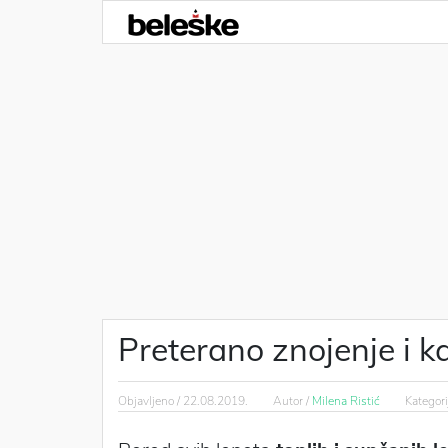
Preterano znojenje i ka
Objavljeno /
22.08.2019.
Autor /
Milena Ristić
Kategori