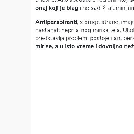
onaj koji je blag
i ne sadrži aluminij
Antiperspiranti
, s druge strane, imaj
nastanak neprijatnog mirisa tela. Ukol
predstavlja problem, postoje i antiper
mirise, a u isto vreme i dovoljno než