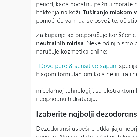
period, kada dodatnu pažnju morate ob
bakterija na koži.
Tuširanje mlakom
pomoći će vam da se osvežite, očistite 
Za kupanje se preporučuje korišćenje
neutralnih mirisa
. Neke od njih smo 
naručuje kozmetika online:
–
Dove pure & sensitive sapun
, specij
blagom formulacijom koja
micelarnoj tehnologiji, sa ekstraktom 
neophodnu hidrataciju.
Izaberite najbolji dezodoran
Dezodoransi uspešno otklanjaju neprij
dnevno. Ako spadate u red onih koji 