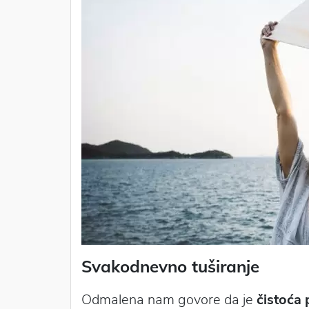
Svakodnevno tuširanje
Odmalena nam govore da je
čistoća 