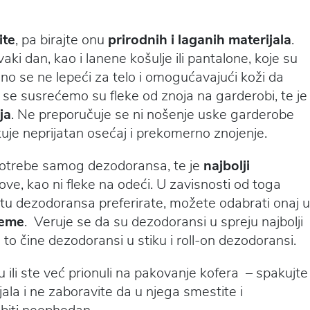
ite
, pa birajte onu
prirodnih i laganih materijala
.
ki dan, kao i lanene košulje ili pantalone, koje su
no se ne lepeći za telo i omogućavajući koži da
a se susrećemo su fleke od znoja na garderobi, te je
ja
. Ne preporučuje se ni nošenje uske garderobe
kuje neprijatan osećaj i prekomerno znojenje.
upotrebe samog dezodoransa, te je
najbolji
ove, kao ni fleke na odeći. U zavisnosti od toga
rstu dezodoransa preferirate, možete odabrati onaj u
kreme
. Veruje se da su dezodoransi u spreju najbolji
 to čine dezodoransi u stiku i roll-on dezodoransi.
u ili ste već prionuli na pakovanje kofera – spakujte
ala i ne zaboravite da u njega smestite i