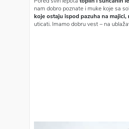
Pored svih lepota
toplih i sunčanih l
nam dobro poznate i muke koje sa s
koje ostaju ispod pazuha na majici, n
uticati. Imamo dobru vest – na ublaž