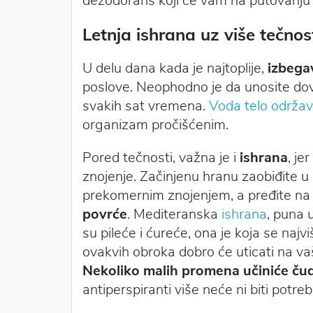
dezodorans koji će vam na putovanju
Letnja ishrana uz više tečnos
U delu dana kada je najtoplije,
izbega
poslove. Neophodno je da unosite dovo
svakih sat vremena.
Voda telo održav
organizam pročišćenim.
Pored tečnosti, važna je i
ishrana
, je
znojenje. Začinjenu hranu zaobiđite u
prekomernim znojenjem, a pređite na
povrće
. Mediteranska
ishrana
, puna 
su pileće i ćureće, ona je koja se najv
ovakvih obroka dobro će uticati na vaš
Nekoliko malih promena učiniće ču
antiperspiranti više neće ni biti potreb