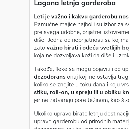
Lagana letnja garderoba
Leti je važno i kakvu garderobu nos
Pamučne majice najbolji su izbor za sva
pre svega udobne, prijatne, istovreme
diše. Jedna od neprijatnosti sa kojim
zato
važno birati i odeću svetlijih bo
koja ne dozvoljava koži da diše i uzro
Takođe, fleke se mogu pojaviti i od 
dezodorans
onaj koji ne ostavlja trag
koliko se znojite u toku dana i koju v
stiku, roll-on, u spreju ili u obliku 
jer ne zatvaraju pore težinom, kao što
Ukoliko upravo birate letnju destinacij
upravo garderobu od prirodnih materij