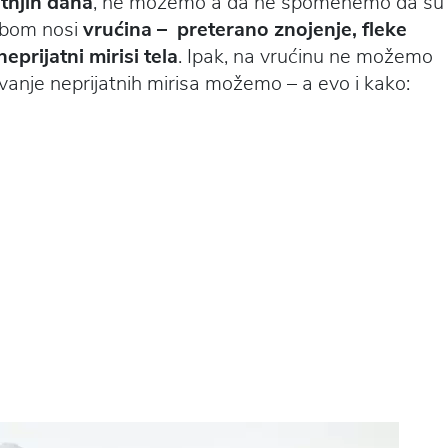
etnjih dana
, ne možemo a da ne spomenemo da su
obom nosi
vrućina – preterano znojenje, fleke
eprijatni mirisi tela
. Ipak, na vrućinu ne možemo
avanje neprijatnih mirisa možemo – a evo i kako: