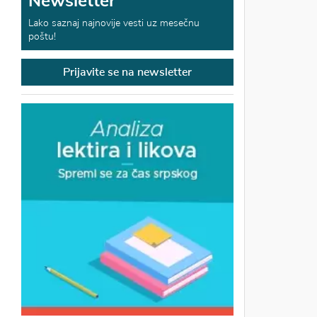
Newsletter
Lako saznaj najnovije vesti uz mesečnu
poštu!
Prijavite se na newsletter