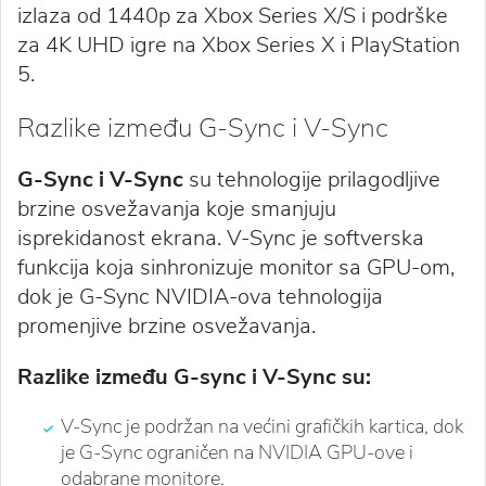
izlaza od 1440p za Xbox Series X/S i podrške
za 4K UHD igre na Xbox Series X i PlayStation
5.
Razlike između G-Sync i V-Sync
G-Sync i V-Sync
su tehnologije prilagodljive
brzine osvežavanja koje smanjuju
isprekidanost ekrana. V-Sync je softverska
funkcija koja sinhronizuje monitor sa GPU-om,
dok je G-Sync NVIDIA-ova tehnologija
promenjive brzine osvežavanja.
Razlike između G-sync i V-Sync su:
V-Sync je podržan na većini grafičkih kartica, dok
je G-Sync ograničen na NVIDIA GPU-ove i
odabrane monitore.