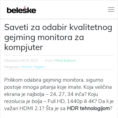
Saveti za odabir kvalitetnog
gejming monitora za
kompjuter
Objavljeno /
06.07.2023.
Autor /
Miloš Božilović
Kategorija /
Lifestyle,
Magazin
Prilikom odabira gejming monitora, sigurno
postoje mnoga pitanja koje imate.
Koja veličina
ekrana je najbolja – 24, 27, 34 inča?
Koju
rezolucia je bolja
– Full HD, 1440p ili 4K? Da li je
važan HDMI 2.1?
Šta je sa
HDR tehnologijom
?