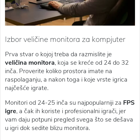
Izbor veličine monitora za kompjuter
Prva stvar o kojoj treba da razmislite je
veličina monitora
, koja se kreće od 24 do 32
inča. Proverite koliko prostora imate na
raspolaganju, a nakon toga i koje vrste igrica
najčešće igrate.
Monitori od 24-25 inča su najpopularniji za
FPS
igre
, a čak ih koriste i profesionalni igrači, jer
vam daju potpuni pregled svega što se dešava
u igri dok sedite blizu monitora.