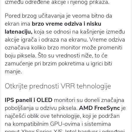
između određene akcije i njenog prikaza.
Pored brzog učitavanja je veoma bitno da
ekran ima
brzo vreme odziva i nisku
latenaciju,
koja se odnosi na kašnjenje između
akcije igrača i odraza na ekranu. Vreme odziva
označava koliko brzo monitor može promeniti
boju piksela. Što su vrednosti niže, to će
zamućenje pri brzim pokretima u igrici biti
manje.
Otkrijte prednosti VRR tehnologije
IPS paneli i OLED
monitori su doneli značajna
poboljšanja u odzivu piksela.
AMD FreeSync
je
najčešći oblik ove tehnologije, koji je podržan
na kompatibilnim GPU-ovima i sistemima
poput Xbox Series X/S. Intel hardver i određeni