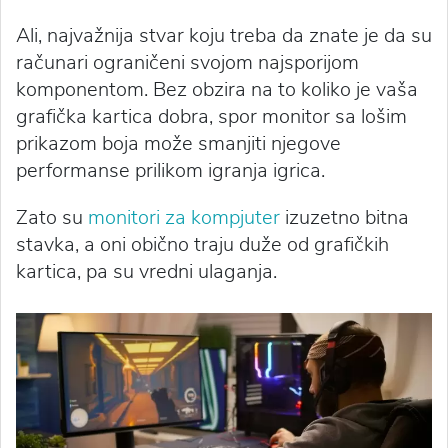
Ali, najvažnija stvar koju treba da znate je da su
računari ograničeni svojom najsporijom
komponentom. Bez obzira na to koliko je vaša
grafička kartica dobra, spor monitor sa lošim
prikazom boja može smanjiti njegove
performanse prilikom igranja igrica.
Zato su
monitori za kompjuter
izuzetno bitna
stavka, a oni obično traju duže od grafičkih
kartica, pa su vredni ulaganja.