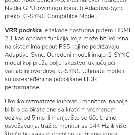
Nvidia GPU-ovi mogu koristiti Adaptive-Sync
preko „G-SYNC Compatible Mode“.
VRR podrška
je takođe dostupna putem HDMI
2.1 kao opciona funkcija, koja može biti korisna
na sistemima poput PS5 koji ne podržavaju
Adaptive-Sync. Određeni modeli imaju G-SYNC
modul koji pruža bolje iskustvo, uključujući
varijabilni overdrive. G-SYNC Ultimate modeli
su usresređeni na poboljšane HDR
performanse.
Ukoliko razmatrate kupovinu monitora, nabolje
bi bilo da birate one sa kratkim vremenom
odziva od 5 ms ili manje. Što se tiče brzine
osvežavanja, tražite monitor sa 144 Hz ili više,
što će biti sasvim dovoljno za igranje igrica.