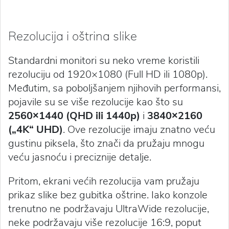
Rezolucija i oštrina slike
Standardni monitori su neko vreme koristili
rezoluciju od 1920×1080 (Full HD ili 1080p).
Međutim, sa poboljšanjem njihovih performansi,
pojavile su se više rezolucije kao što su
2560×1440 (QHD ili 1440p)
i
3840×2160
(„4K“ UHD)
. Ove rezolucije imaju znatno veću
gustinu piksela, što znači da pružaju mnogu
veću jasnoću i preciznije detalje.
Pritom, ekrani većih rezolucija vam pružaju
prikaz slike bez gubitka oštrine. Iako konzole
trenutno ne podržavaju UltraWide rezolucije,
neke podržavaju više rezolucije 16:9, poput