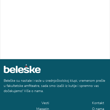
Beleške su nastale i rasle u srednjoškolskoj klupi, vremenom prešle
u fakultetske amfiteatre, sada smo izašli iz kutije i spremno vas
dočekujemo! Više o nama.
Vesti
Kontakt
Magazin
O nama