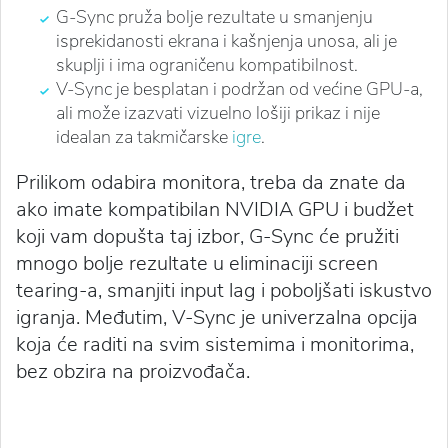
G-Sync pruža bolje rezultate u smanjenju
isprekidanosti ekrana i kašnjenja unosa, ali je
skuplji i ima ograničenu kompatibilnost.
V-Sync je besplatan i podržan od većine GPU-a,
ali može izazvati vizuelno lošiji prikaz i nije
idealan za takmičarske
igre
.
Prilikom odabira monitora, treba da znate da
ako imate kompatibilan NVIDIA GPU i budžet
koji vam dopušta taj izbor, G-Sync će pružiti
mnogo bolje rezultate u eliminaciji screen
tearing-a, smanjiti input lag i poboljšati iskustvo
igranja. Međutim, V-Sync je univerzalna opcija
koja će raditi na svim sistemima i monitorima,
bez obzira na proizvođača.