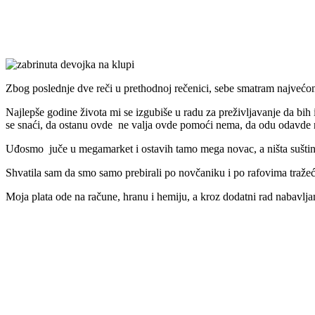
Zbog poslednje dve reči u prethodnoj rečenici, sebe smatram najvećom b
Najlepše godine života mi se izgubiše u radu za preživljavanje da bih
se snaći, da ostanu ovde ne valja ovde pomoći nema, da odu odavde ne
Uđosmo juče u megamarket i ostavih tamo mega novac, a ništa suštin
Shvatila sam da smo samo prebirali po novčaniku i po rafovima tražeći
Moja plata ode na račune, hranu i hemiju, a kroz dodatni rad nabavlja