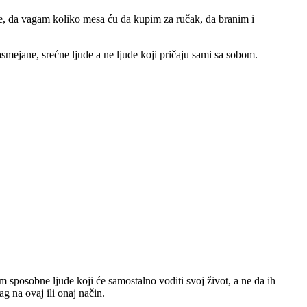
te, da vagam koliko mesa ću da kupim za ručak, da branim i
mejane, srećne ljude a ne ljude koji pričaju sami sa sobom.
sposobne ljude koji će samostalno voditi svoj život, a ne da ih
g na ovaj ili onaj način.