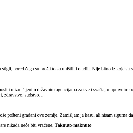
li, pored čega su prošli to su uništili i ojadili. Nije bitno iz koje su s
poslili u izmišljenim državnim agencijama za sve i svašta, u upravnim 
evi, zdravstvo, sudstvo…
še pošteni građani ove zemlje. Zamišljam ja kasu, ali nisam sigurna da l
pare nikada neće biti vraćene.
Taknuto-maknuto
.