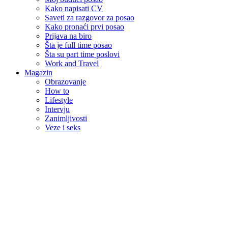
Kako napisati CV
Saveti za razgovor za posao
Kako pronaći prvi posao
Prijava na biro
Šta je full time posao
Šta su part time poslovi
Work and Travel
Magazin
Obrazovanje
How to
Lifestyle
Intervju
Zanimljivosti
Veze i seks