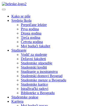
Kako se piše
Srednja škola
Prepričane lektire
Prva godina
Druga godina
Treća godina
Četvrta godina
Moj budući fakultet
Studiranje
Vodič za studente
Državni fakulteti
Studentske stipendije
Studentski krediti
Studiranje u inostranstvu
Studentski domovi Beograd
Studentske menze u Beogradu
Studentske kartice
Istraživački radovi
Biblioteke u Beogradu
Studentske prakse
Karijera
Moj budući posao