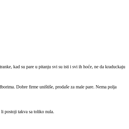
tranke, kad su pare u pitanju svi su isti i svi ih hoće, ne da kraduckaju
odborima. Dobre firme uništiše, prodaše za male pare. Nema polja
i postoji takva sa toliko nula.