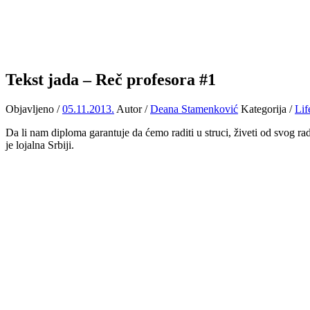
Tekst jada – Reč profesora #1
Objavljeno /
05.11.2013.
Autor /
Deana Stamenković
Kategorija /
Lif
Da li nam diploma garantuje da ćemo raditi u struci, živeti od svog 
je lojalna Srbiji.