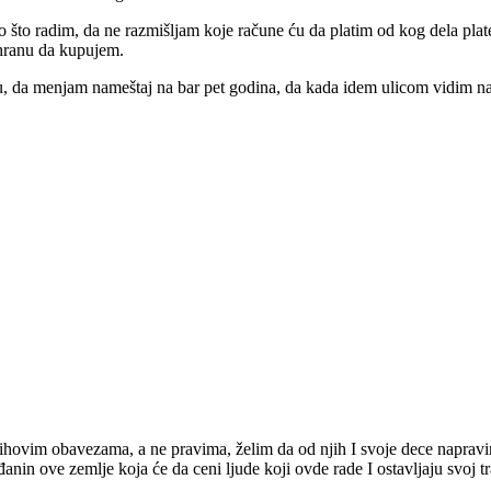
 što radim, da ne razmišljam koje račune ću da platim od kog dela pla
 hranu da kupujem.
u, da menjam nameštaj na bar pet godina, da kada idem ulicom vidim nas
hovim obavezama, a ne pravima, želim da od njih I svoje dece napravim 
in ove zemlje koja će da ceni ljude koji ovde rade I ostavljaju svoj tra