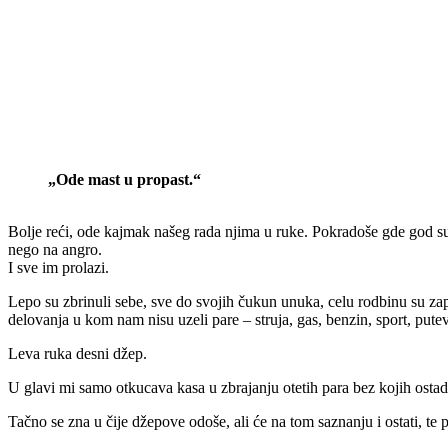
„Ode mast u propast.“
Bolje reći, ode kajmak našeg rada njima u ruke. Pokradoše gde god su stig
nego na angro.
I sve im prolazi.
Lepo su zbrinuli sebe, sve do svojih čukun unuka, celu rodbinu su za
delovanja u kom nam nisu uzeli pare – struja, gas, benzin, sport, put
Leva ruka desni džep.
U glavi mi samo otkucava kasa u zbrajanju otetih para bez kojih ostado
Tačno se zna u čije džepove odoše, ali će na tom saznanju i ostati, te 