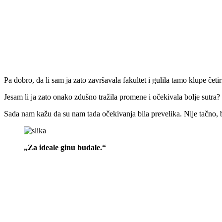
Pa dobro, da li sam ja zato završavala fakultet i gulila tamo klupe četi
Jesam li ja zato onako zdušno tražila promene i očekivala bolje sutra?
Sada nam kažu da su nam tada očekivanja bila prevelika. Nije tačno, b
„Za ideale ginu budale.“