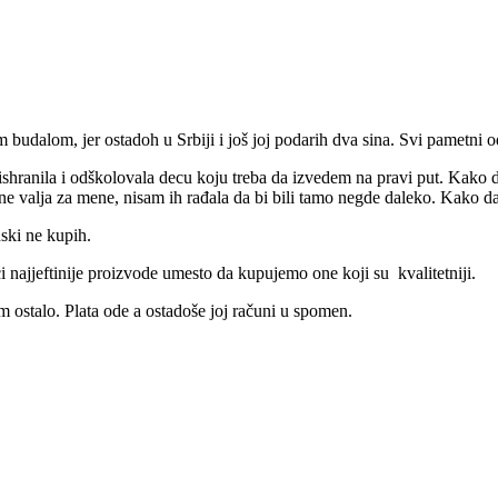
udalom, jer ostadoh u Srbiji i još joj podarih dva sina. Svi pametni odo
 ishranila i odškolovala decu koju treba da izvedem na pravi put. Kako 
 valja za mene, nisam ih rađala da bi bili tamo negde daleko. Kako da i
ski ne kupih.
 najjeftinije proizvode umesto da kupujemo one koji su kvalitetniji.
m ostalo. Plata ode a ostadoše joj računi u spomen.