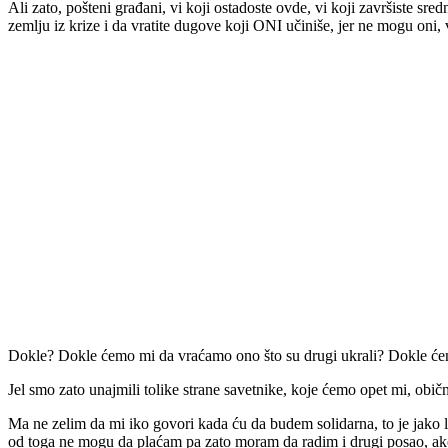
Ali zato, pošteni građani, vi koji ostadoste ovde, vi koji završiste sred
zemlju iz krize i da vratite dugove koji ONI učiniše, jer ne mogu oni
Dokle? Dokle ćemo mi da vraćamo ono što su drugi ukrali? Dokle ćemo
Jel smo zato unajmili tolike strane savetnike, koje ćemo opet mi, obič
Ma ne zelim da mi iko govori kada ću da budem solidarna, to je jako l
od toga ne mogu da plaćam pa zato moram da radim i drugi posao, a