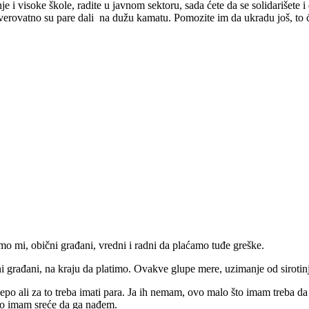
nje i visoke škole, radite u javnom sektoru, sada ćete da se solidarišete i
, verovatno su pare dali na dužu kamatu. Pomozite im da ukradu još, to ć
 mi, obični građani, vredni i radni da plaćamo tuđe greške.
ni građani, na kraju da platimo. Ovakve glupe mere, uzimanje od sirotin
epo ali za to treba imati para. Ja ih nemam, ovo malo što imam treba da
ko imam sreće da ga nađem.