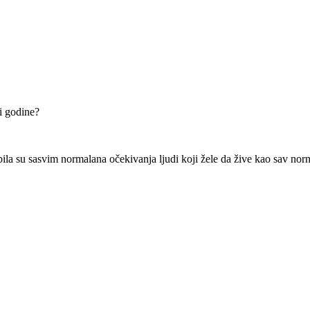
ri godine?
ila su sasvim normalana očekivanja ljudi koji žele da žive kao sav norm