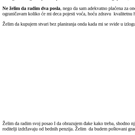
Ne želim da radim dva posla
, nego da sam adekvatno plaćena za ono
ograničavam koliko će mi deca pojesti voća, hoću zdravu kvalitetnu
Želim da kupujem stvari bez planiranja onda kada mi se svide u izlog
Želim da radim svoj posao I da obrazujem đake kako treba, shodno nji
roditelji izdržavaju od bednih penzija. Želim da budem poštovani građan