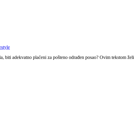
estyle
rada, biti adekvatno plaćeni za pošteno odrađen posao? Ovim tekstom že