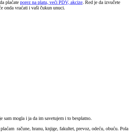
 da plaćate
porez na platu, veći PDV, akcize
. Red je da izvučete
e onda vraćati i vaši čukun unuci.
je sam mogla i ja da im savetujem i to besplatno.
 plaćam račune, hranu, knjige, fakultet, prevoz, odeću, obuću. Pola