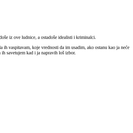
še iz ove ludnice, a ostadoše idealisti i kriminalci.
da ih vaspitavam, koje vrednosti da im usadim, ako ostanu kao ja neće
h savetujem kad i ja napravih loš izbor.