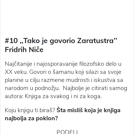
#10 ,‚Tako je govorio Zaratustra’’
Fridrih Niče
Najčitanije i najosporavanije filozofsko delo u
XX veku. Govori o šamanu koji silazi sa svoje
planine u cilju razmene mudrosti i iskustva sa
narodom u podnožju. Najbolje je citirati samog
autora: Knjiga za svakog i ni za koga.
Koju knjigu ti biraš?
Šta misliš koja je knjiga
najbolja za poklon?
PODELI