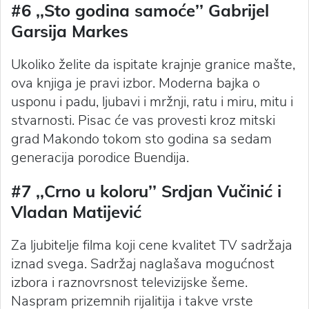
#6 ‚‚Sto godina samoće’’ Gabrijel
Garsija Markes
Ukoliko želite da ispitate krajnje granice mašte,
ova knjiga je pravi izbor. Moderna bajka o
usponu i padu, ljubavi i mržnji, ratu i miru, mitu i
stvarnosti. Pisac će vas provesti kroz mitski
grad Makondo tokom sto godina sa sedam
generacija porodice Buendija.
#7 ‚‚Crno u koloru’’ Srdjan Vučinić i
Vladan Matijević
Za ljubitelje filma koji cene kvalitet TV sadržaja
iznad svega. Sadržaj naglašava mogućnost
izbora i raznovrsnost televizijske šeme.
Naspram prizemnih rijalitija i takve vrste