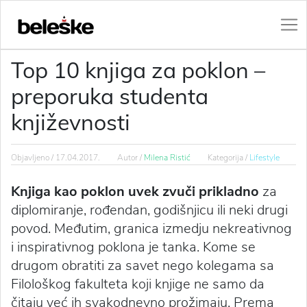
Top 10 knjiga za poklon –
preporuka studenta
književnosti
Objavljeno /
17.04.2017.
Autor /
Milena Ristić
Kategorija /
Lifestyle
Knjiga kao poklon uvek zvuči prikladno
za
diplomiranje, rođendan, godišnjicu ili neki drugi
povod. Međutim, granica izmedju nekreativnog
i inspirativnog poklona je tanka. Kome se
drugom obratiti za savet nego kolegama sa
Filološkog fakulteta koji knjige ne samo da
čitaju već ih svakodnevno prožimaju. Prema