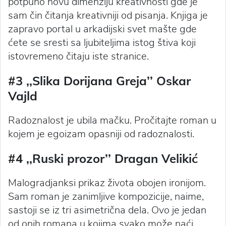
potpuno novu dimenziju kreativnosti gde je
sam čin čitanja kreativniji od pisanja. Knjiga je
zapravo portal u arkadijski svet mašte gde
ćete se sresti sa ljubiteljima istog štiva koji
istovremeno čitaju iste stranice.
#3 ‚‚Slika Dorijana Greja’’ Oskar
Vajld
Radoznalost je ubila mačku. Pročitajte roman u
kojem je egoizam opasniji od radoznalosti.
#4 ‚‚Ruski prozor’’ Dragan Velikić
Malogradjanksi prikaz života obojen ironijom.
Sam roman je zanimljive kompozicije, naime,
sastoji se iz tri asimetrična dela. Ovo je jedan
od onih romana u kojima svako može naći