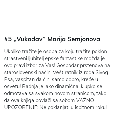
#5 ‚‚Vukodav’’ Marija Semjonova
Ukoliko tražite je osoba za koju tražite poklon
strastveni ljubitelj epske fantastike možda je
ovo pravi izbor za Vas! Gospodar prstenova na
staroslovenski način. Vešt ratnik iz roda Sivog
Psa, vaspitan da čini samo dobro, kreće u
osvetu! Radnja je jako dinamična, klupko se
odmotava sa svakom novom stranicom, tako
da ova knjiga povlači sa sobom VAŽNO
UPOZORENJE: Ne poklanjati u ispitnom roku!