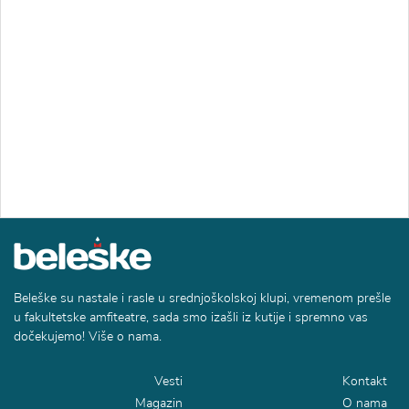
Beleške su nastale i rasle u srednjoškolskoj klupi, vremenom prešle
u fakultetske amfiteatre, sada smo izašli iz kutije i spremno vas
dočekujemo! Više o nama.
Vesti
Kontakt
Magazin
O nama