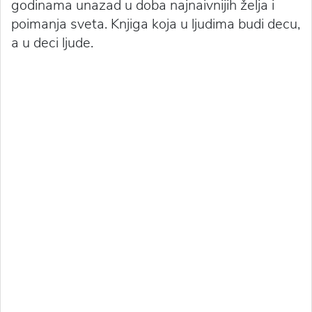
godinama unazad u doba najnaivnijih želja i
poimanja sveta. Knjiga koja u ljudima budi decu,
a u deci ljude.