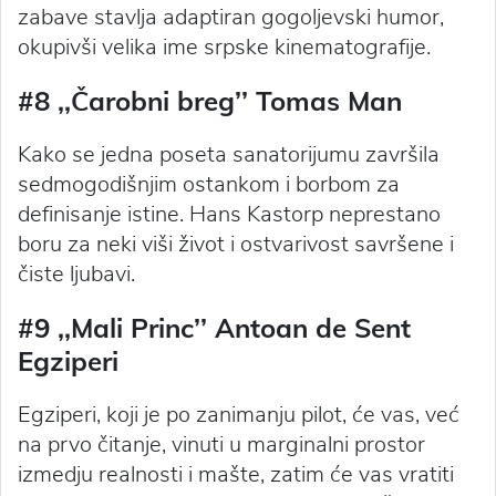
zabave stavlja adaptiran gogoljevski humor,
okupivši velika ime srpske kinematografije.
#8 ‚‚Čarobni breg’’ Tomas Man
Kako se jedna poseta sanatorijumu završila
sedmogodišnjim ostankom i borbom za
definisanje istine. Hans Kastorp neprestano
boru za neki viši život i ostvarivost savršene i
čiste ljubavi.
#9 ,‚Mali Princ’’ Antoan de Sent
Egziperi
Egziperi, koji je po zanimanju pilot, će vas, već
na prvo čitanje, vinuti u marginalni prostor
izmedju realnosti i mašte, zatim će vas vratiti