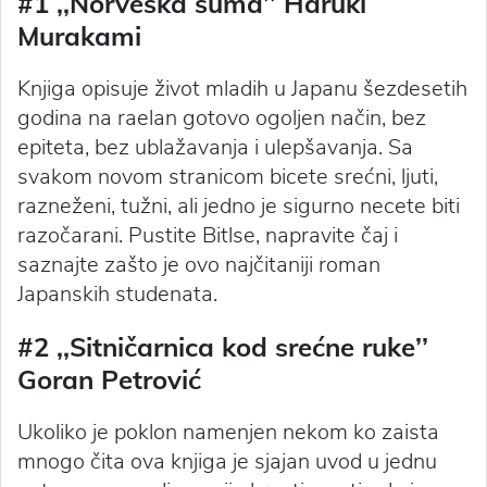
#1 ‚‚Norveška šuma’’ Haruki
Murakami
Knjiga opisuje život mladih u Japanu šezdesetih
godina na raelan gotovo ogoljen način, bez
epiteta, bez ublažavanja i ulepšavanja. Sa
svakom novom stranicom bicete srećni, ljuti,
razneženi, tužni, ali jedno je sigurno necete biti
razočarani. Pustite Bitlse, napravite čaj i
saznajte zašto je ovo najčitaniji roman
Japanskih studenata.
#2 ‚‚Sitničarnica kod srećne ruke’’
Goran Petrović
Ukoliko je poklon namenjen nekom ko zaista
mnogo čita ova knjiga je sjajan uvod u jednu