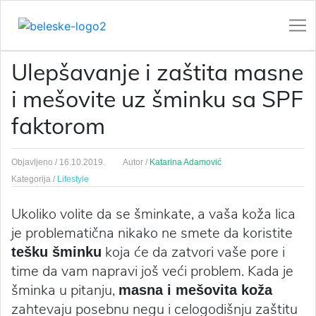
Ulepšavanje i zaštita masne
i mešovite uz šminku sa SPF
faktorom
Objavljeno /
16.10.2019.
Autor /
Katarina Adamović
Kategorija /
Lifestyle
Ukoliko volite da se šminkate, a vaša koža lica
je problematična nikako ne smete da koristite
koja će da zatvori vaše pore i
tešku šminku
time da vam napravi još veći problem. Kada je
šminka u pitanju,
masna i mešovita koža
zahtevaju posebnu negu i celogodišnju zaštitu