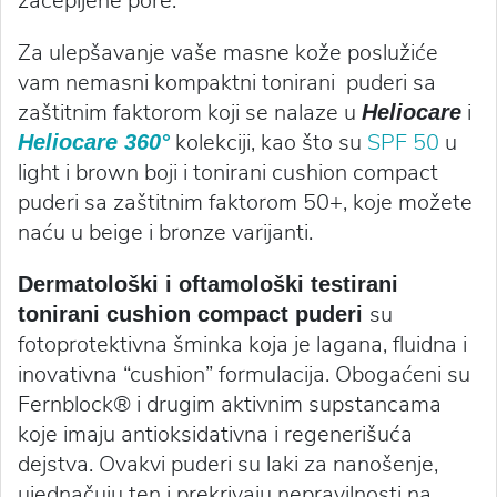
začepljene pore.
Za ulepšavanje vaše masne kože poslužiće
vam nemasni kompaktni tonirani puderi sa
zaštitnim faktorom koji se nalaze u
i
Heliocare
kolekciji, kao što su
SPF 50
u
Heliocare 360°
light i brown boji i tonirani cushion compact
puderi sa zaštitnim faktorom 50+, koje možete
naću u beige i bronze varijanti.
Dermatološki i oftamološki testirani
su
tonirani cushion compact puderi
fotoprotektivna šminka koja je lagana, fluidna i
inovativna “cushion” formulacija. Obogaćeni su
Fernblock® i drugim aktivnim supstancama
koje imaju antioksidativna i regenerišuća
dejstva. Ovakvi puderi su laki za nanošenje,
ujednačuju ten i prekrivaju nepravilnosti na