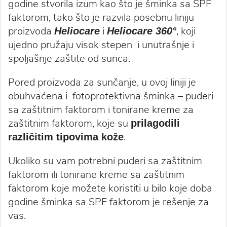
godine stvorila izum kao što je šminka sa SPF
faktorom, tako što je razvila posebnu liniju
proizvoda
i
, koji
Heliocare
Heliocare 360°
ujedno pružaju visok stepen i unutrašnje i
spoljašnje zaštite od sunca.
Pored proizvoda za sunčanje, u ovoj liniji je
obuhvaćena i fotoprotektivna šminka – puderi
sa zaštitnim faktorom i tonirane kreme za
zaštitnim faktorom, koje su
prilagodili
.
različitim tipovima kože
Ukoliko su vam potrebni puderi sa zaštitnim
faktorom ili tonirane kreme sa zaštitnim
faktorom koje možete koristiti u bilo koje doba
godine šminka sa SPF faktorom je rešenje za
vas.