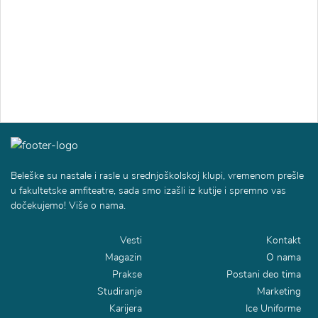
Beleške su nastale i rasle u srednjoškolskoj klupi, vremenom prešle
u fakultetske amfiteatre, sada smo izašli iz kutije i spremno vas
dočekujemo! Više o nama.
Vesti
Kontakt
Magazin
O nama
Prakse
Postani deo tima
Studiranje
Marketing
Karijera
Ice Uniforme