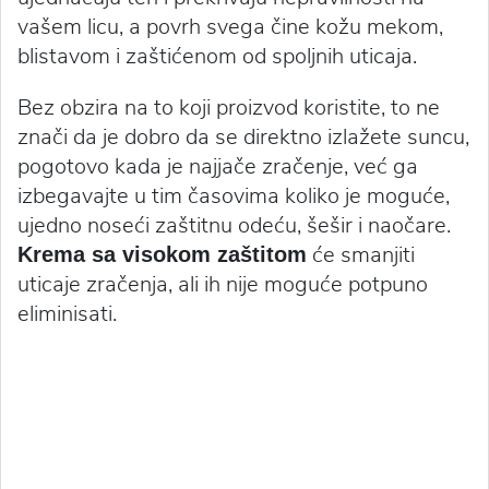
vašem licu, a povrh svega čine kožu mekom,
blistavom i zaštićenom od spoljnih uticaja.
Bez obzira na to koji proizvod koristite, to ne
znači da je dobro da se direktno izlažete suncu,
pogotovo kada je najjače zračenje, već ga
izbegavajte u tim časovima koliko je moguće,
ujedno noseći zaštitnu odeću, šešir i naočare.
će smanjiti
Krema sa visokom zaštitom
uticaje zračenja, ali ih nije moguće potpuno
eliminisati.