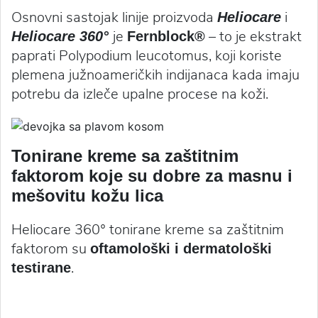
Osnovni sastojak linije proizvoda
i
Heliocare
je
– to je ekstrakt
Heliocare 360°
Fernblock®
paprati Polypodium leucotomus, koji koriste
plemena južnoameričkih indijanaca kada imaju
potrebu da izleče upalne procese na koži.
Tonirane kreme sa zaštitnim
faktorom koje su dobre za masnu i
mešovitu kožu lica
Heliocare 360° tonirane kreme sa zaštitnim
faktorom su
oftamološki i dermatološki
.
testirane