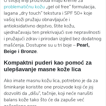
U svojoj liniji proizvoda imaju kreme za
problematičnu kožu
„gel oil free” formulacija,
lagana „dry touch” tekstura i SPF 50+ koje
vašoj koži pružaju obnavljajuće i
antioksidativno dejstvo, štite kožu,
ujednačavaju ten prekrivajući sve nepravilnosti
i pružajući zdrav i prirodan izgled bez dodatnog
mašćenja. Dostupne su u tri boje –
Pearl,
.
Beige i Bronze
Kompaktni puderi kao pomoć za
ulepšavanje masne kože lica
Ako imate masnu kožu lica, potrebno je da za
šminkanje koristite one proizvode koji će joj
dozvoliti da „dišu”, tačnije, koji neće narušiti
balans kože tako što će da zapuše već