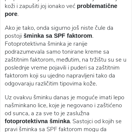
koži i zapušiti joj ionako već
problematične
.
pore
Ako je tako, onda sigurno još niste čule da
postoji
.
šminka sa SPF faktorom
Fotoprotektivna šminka je ranije
podrazumevala samo tonirane kreme sa
zaštitnim faktorom, međutim, na tržištu su se u
poslednje vreme pojavili i puderi sa zaštitnim
faktorom koji su ujedno napravljeni tako da
odgovaraju različitim tipovima kože.
Uz ovakvu šminku danas je moguće imati lepo
našminkano lice, koje je negovano i zaštićeno
od sunca, a za sve to je zaslužna
. Sastojci od kojih se
fotoprotektivna šminka
pravi šminka sa SPF faktorom mogu da