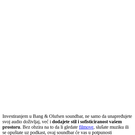
Investiranjem u Bang & Olufsen soundbar, ne samo da unapređujete
svoj audio doživljaj, već i
dodajete stil i sofisticiranost vašem
prostoru
. Bez obzira na to da li gledate
filmove
, slušate muziku ili
se opuštate uz podkast, ovaj soundbar će vas u potpunosti