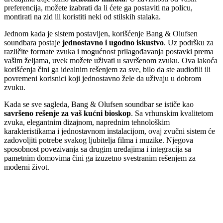
preferencija, možete izabrati da li ćete ga postaviti na policu,
montirati na zid ili koristiti neki od stilskih stalaka.
Jednom kada je sistem postavljen, korišćenje Bang & Olufsen
soundbara postaje
jednostavno i ugodno iskustvo
. Uz podršku za
različite formate zvuka i mogućnost prilagođavanja postavki prema
vašim željama, uvek možete uživati u savršenom zvuku. Ova lakoća
korišćenja čini ga idealnim rešenjem za sve, bilo da ste audiofili ili
povremeni korisnici koji jednostavno žele da uživaju u dobrom
zvuku.
Kada se sve sagleda, Bang & Olufsen soundbar se ističe kao
savršeno rešenje za vaš kućni bioskop
. Sa vrhunskim kvalitetom
zvuka, elegantnim dizajnom, naprednim tehnološkim
karakteristikama i jednostavnom instalacijom, ovaj zvučni sistem će
zadovoljiti potrebe svakog ljubitelja filma i muzike. Njegova
sposobnost povezivanja sa drugim uređajima i integracija sa
pametnim domovima čini ga izuzetno svestranim rešenjem za
moderni život.