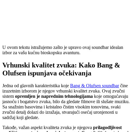
U ovom tekstu istražujemo zašto je upravo ovaj soundbar idealan
izbor za vašu kućnu bioskopsku avanturu.
Vrhunski kvalitet zvuka: Kako Bang &
Olufsen ispunjava očekivanja
Jedna od glavnih karakteristika koje
Bang & Olufsen soundbar
čine
izuzetnim izborom je njegov vrhunski kvalitet zvuka. Ovaj zvučni
sistem
opremljen je naprednim tehnologijama
koje omogućavaju
jasnoću i bogatstvo zvuka, bilo da gledate filmove ili slušate muziku.
Sa snažnim basovima i kristalno čistim visokim tonovima, svaki
zvučni detalj dolazi do izražaja, stvarajući osećaj uronjenosti u
sadržaj koji gledate.
Takođe, važan aspekt kvaliteta zvuka je njegova
prilagodljivost