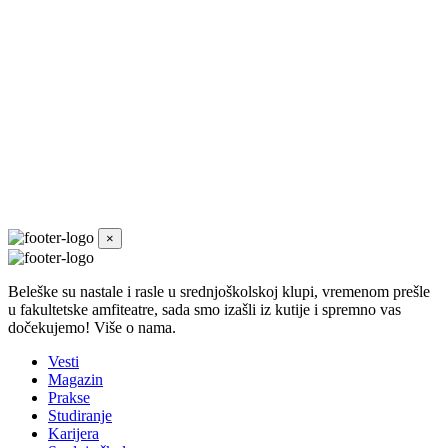
×
Beleške su nastale i rasle u srednjoškolskoj klupi, vremenom prešle
u fakultetske amfiteatre, sada smo izašli iz kutije i spremno vas
dočekujemo! Više o nama.
Vesti
Magazin
Prakse
Studiranje
Karijera