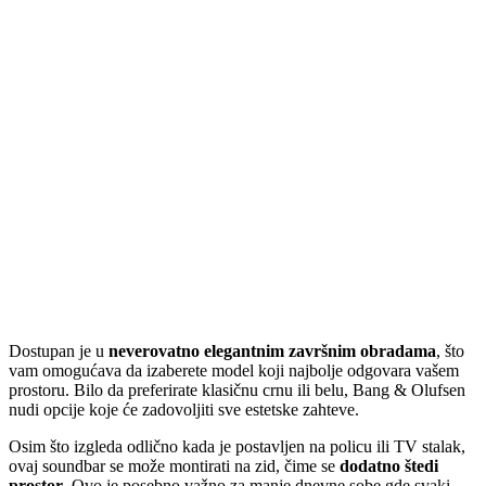
Dostupan je u
neverovatno elegantnim završnim obradama
, što
vam omogućava da izaberete model koji najbolje odgovara vašem
prostoru. Bilo da preferirate klasičnu crnu ili belu, Bang & Olufsen
nudi opcije koje će zadovoljiti sve estetske zahteve.
Osim što izgleda odlično kada je postavljen na policu ili TV stalak,
ovaj soundbar se može montirati na zid, čime se
dodatno štedi
prostor
. Ovo je posebno važno za manje dnevne sobe gde svaki