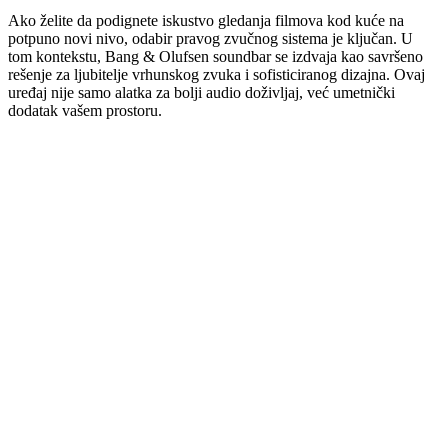
Ako želite da podignete iskustvo gledanja filmova kod kuće na
potpuno novi nivo, odabir pravog zvučnog sistema je ključan. U
tom kontekstu, Bang & Olufsen soundbar se izdvaja kao savršeno
rešenje za ljubitelje vrhunskog zvuka i sofisticiranog dizajna. Ovaj
uređaj nije samo alatka za bolji audio doživljaj, već umetnički
dodatak vašem prostoru.