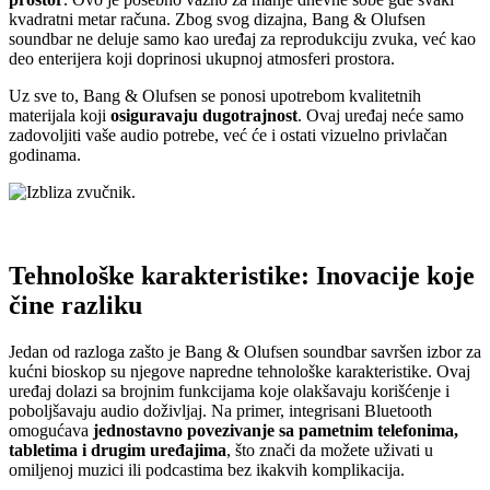
kvadratni metar računa. Zbog svog dizajna, Bang & Olufsen
soundbar ne deluje samo kao uređaj za reprodukciju zvuka, već kao
deo enterijera koji doprinosi ukupnoj atmosferi prostora.
Uz sve to, Bang & Olufsen se ponosi upotrebom kvalitetnih
materijala koji
osiguravaju dugotrajnost
. Ovaj uređaj neće samo
zadovoljiti vaše audio potrebe, već će i ostati vizuelno privlačan
godinama.
Tehnološke karakteristike: Inovacije koje
čine razliku
Jedan od razloga zašto je Bang & Olufsen soundbar savršen izbor za
kućni bioskop su njegove napredne tehnološke karakteristike. Ovaj
uređaj dolazi sa brojnim funkcijama koje olakšavaju korišćenje i
poboljšavaju audio doživljaj. Na primer, integrisani Bluetooth
omogućava
jednostavno povezivanje sa pametnim telefonima,
tabletima i drugim uređajima
, što znači da možete uživati u
omiljenoj muzici ili podcastima bez ikakvih komplikacija.