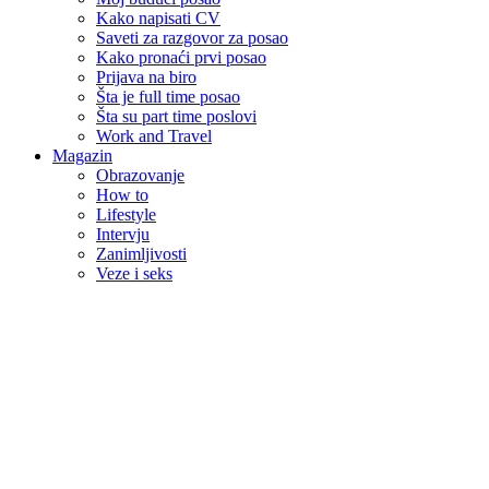
Kako napisati CV
Saveti za razgovor za posao
Kako pronaći prvi posao
Prijava na biro
Šta je full time posao
Šta su part time poslovi
Work and Travel
Magazin
Obrazovanje
How to
Lifestyle
Intervju
Zanimljivosti
Veze i seks