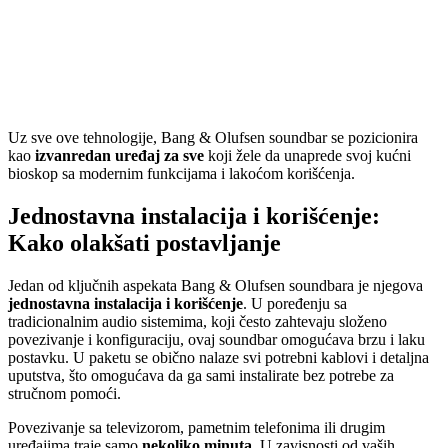
Uz sve ove tehnologije, Bang & Olufsen soundbar se pozicionira
kao
izvanredan uređaj za sve
koji žele da unaprede svoj kućni
bioskop sa modernim funkcijama i lakoćom korišćenja.
Jednostavna instalacija i korišćenje:
Kako olakšati postavljanje
Jedan od ključnih aspekata Bang & Olufsen soundbara je njegova
jednostavna instalacija i korišćenje
. U poređenju sa
tradicionalnim audio sistemima, koji često zahtevaju složeno
povezivanje i konfiguraciju, ovaj soundbar omogućava brzu i laku
postavku. U paketu se obično nalaze svi potrebni kablovi i detaljna
uputstva, što omogućava da ga sami instalirate bez potrebe za
stručnom pomoći.
Povezivanje sa televizorom, pametnim telefonima ili drugim
uređajima traje samo
nekoliko minuta
. U zavisnosti od vaših