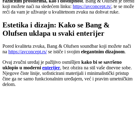
različitim prostorima, kao i dostupnost
. Bang & Olufsen je brend
koji možete naći na sledećem linku:
https://avconcept.rs/
, te se može
reći da vam je uživanje u kvalitetnom zvuku na dohvat ruke.
Estetika i dizajn: Kako se Bang &
Olufsen uklapa u svaki enterijer
Pored kvaliteta zvuka, Bang & Olufsen soundbar koji možete nači
na
https://avconcept.rs/
se ističe i svojim
elegantnim dizajnom
.
Ovaj zvučni uređaj je pažljivo osmišljen
kako bi se savršeno
uklopio u moderni
enterijer
, bez obzira na stil vaše dnevne sobe.
Njegove čiste linije, sofisticirani materijali i minimalistički pristup
čine ga ne samo funkcionalnim uređajem, već i pravim umetničkim
delom.