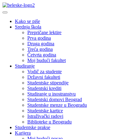
Kako se piše
Srednja škola
Prepričane lektire
Prva godina
Druga godina
Treća godina
Četvrta godina
Moj budući fakultet
Studiranje
Vodič za studente
Državni fakulteti
Studentske stipendije
Studentski krediti
Studiranje u inostranstvu
Studentski domovi Beograd
Studentske menze u Beogradu
Studentske kartice
Istraživački radovi
Biblioteke u Beogradu
Studentske prakse
Karijera
Moj budući posao