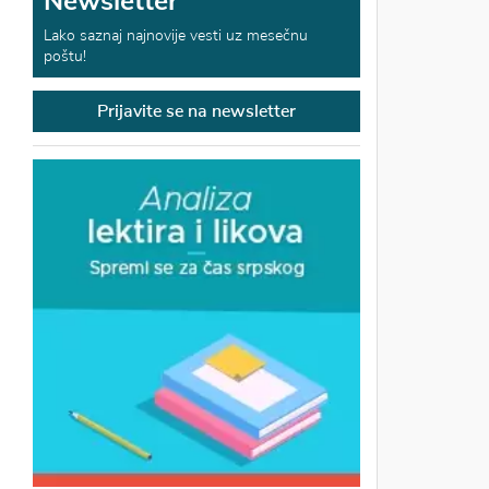
Newsletter
Lako saznaj najnovije vesti uz mesečnu
poštu!
Prijavite se na newsletter