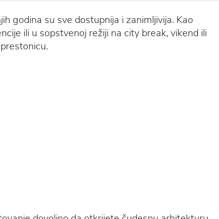
 godina su sve dostupnija i zanimljivija. Kao
je ili u sopstvenoj režiji na city break, vikend ili
 prestonicu.
utovanje dovoljno da otkrijete čudesnu arhitekturu