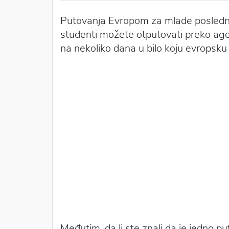
Putovanja Evropom za mlade poslednjih
studenti možete otputovati preko agenci
na nekoliko dana u bilo koju evropsku
Međutim, da li ste znali da je jedno p