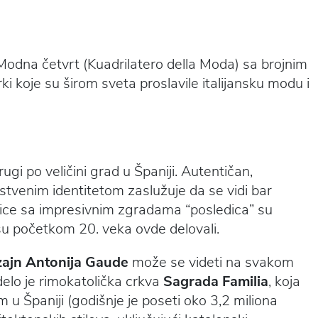
Modna četvrt (Kuadrilatero della Moda) sa brojnim
i koje su širom sveta proslavile italijansku modu i
rugi po veličini grad u Španiji. Autentičan,
tvenim identitetom zaslužuje da se vidi bar
lice sa impresivnim zgradama “posledica” su
 su početkom 20. veka ovde delovali.
izajn Antonija Gaude
može se videti na svakom
elo je rimokatolička crkva
Sagrada Familia
, koja
 Španiji (godišnje je poseti oko 3,2 miliona