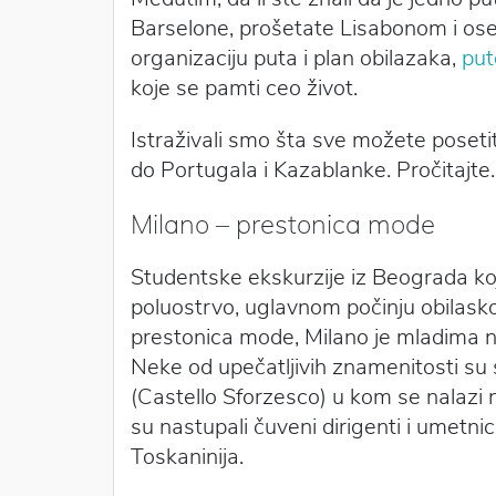
Barselone, prošetate Lisabonom i ose
organizaciju puta i plan obilazaka,
put
koje se pamti ceo život.
Istraživali smo šta sve možete poseti
do Portugala i Kazablanke. Pročitajte.
Milano – prestonica mode
Studentske ekskurzije iz Beograda koje
poluostrvo, uglavnom počinju obilask
prestonica mode, Milano je mladima na
Neke od upečatljivih znamenitosti s
(Castello Sforzesco) u kom se nalazi
su nastupali čuveni dirigenti i umetni
Toskaninija.