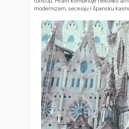
turista). Hram kombinuje nekoliko arhit
modernizam, secesiju i špansku kasnu 