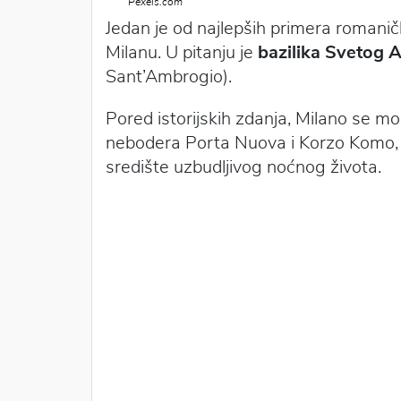
Pexels.com
Jedan je od najlepših primera romanič
Milanu. U pitanju je
bazilika Svetog 
Sant’Ambrogio).
Pored istorijskih zdanja, Milano se 
nebodera Porta Nuova i Korzo Komo, k
središte uzbudljivog noćnog života.