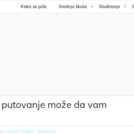
Kako se piše
Srednja škola
Studiranje
no putovanje može da vam
ija /
Lifestyle,
Magazin,
Zanimljivosti