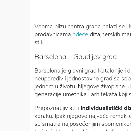
Veoma blizu centra grada nalazi se i 
prodavnicama
odeće
dizajnerskih mark
stil.
Barselona – Gaudijev grad
Barselona je glavni grad Katalonije i d
neuporediv i jednostavno grad sa sops
jednom u životu. Njegove živopisne u
generacije umetnika i arhitekata koji
Prepoznatljiv stil i
individualistički d
koraku. Ipak njegovo najveće remek-d
se smatra najposećenijim spomenikom u