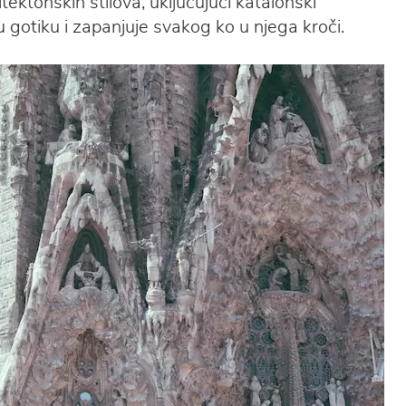
ektonskih stilova, uključujući katalonski
gotiku i zapanjuje svakog ko u njega kroči.