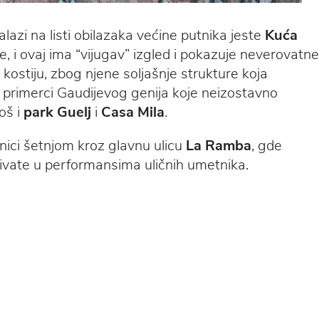
alazi na listi obilazaka većine putnika jeste
Kuća
te, i ovaj ima “vijugav” izgled i pokazuje neverovatne
 kostiju, zbog njene soljašnje strukture koja
 primerci Gaudijevog genija koje neizostavno
oš i
park Guelj
i
Casa Mila
.
nici šetnjom kroz glavnu ulicu
La Ramba
, gde
živate u performansima uličnih umetnika.