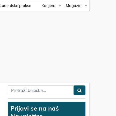
Studentske prakse
Karijera
Magazin
Prijavi se na naš