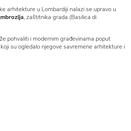
ke arhitekture u Lombardiji nalazi se upravo u
Ambrozija
, zaštitnika grada (Basilica di
može pohvaliti i modernim građevinama poput
oji su ogledalo njegove savremene arhitekture i