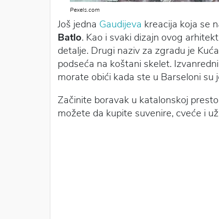
Pexels.com
Još jedna
Gaudijeva
kreacija koja se n
Batlo
. Kao i svaki dizajn ovog arhitek
detalje. Drugi naziv za zgradu je Kuća
podseća na koštani skelet. Izvanredni
morate obići kada ste u Barseloni su j
Začinite boravak u katalonskoj presto
možete da kupite suvenire, cveće i u