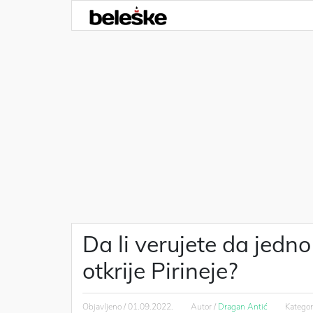
Da li verujete da jed
otkrije Pirineje?
Objavljeno /
01.09.2022.
Autor /
Dragan Antić
Kategor