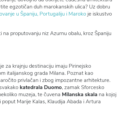
tite egzotičan duh marokanskih ulica? Uz dobru
ovanje u Španiju, Portugaliju i Maroko
je iskustvo
ti na proputovanju niz Azurnu obalu, kroz Španiju
 za krajnju destinaciju imaju Pirinejsko
om italijanskog grada Milana. Poznat kao
ročito privlačan i zbog impozantne arhitekture.
u svakako
katedrala Duomo
, zamak Sforcesko
 nekoliko muzeja, te čuvena
Milanska skala
na kojoj
ci poput Marije Kalas, Klaudija Abada i Artura