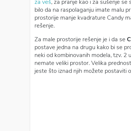
za veš
, za pranje kao i za sušenje se
bilo da na raspolaganju imate malu pros
prostorije manje kvadrature Candy ma
rešenje.
Za male prostorije rešenje je i da se
C
postave jedna na drugu kako bi se pr
neki od kombinovanih modela, tzv. 2 u
nemate veliki prostor. Velika prednos
jeste što iznad njih možete postaviti o