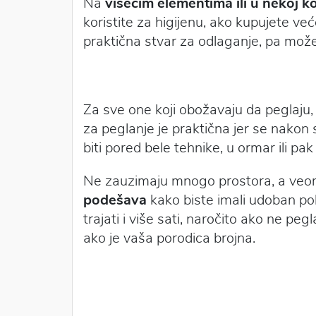
Na
visećim elementima ili u nekoj 
koristite za higijenu, ako kupujete već
praktična stvar za odlaganje, pa možet
Za sve one koji obožavaju da peglaju,
za peglanje je praktična jer se nakon 
biti pored bele tehnike, u ormar ili pak
Ne zauzimaju mnogo prostora, a veoma
podešava
kako biste imali udoban p
trajati i više sati, naročito ako ne peg
ako je vaša porodica brojna.