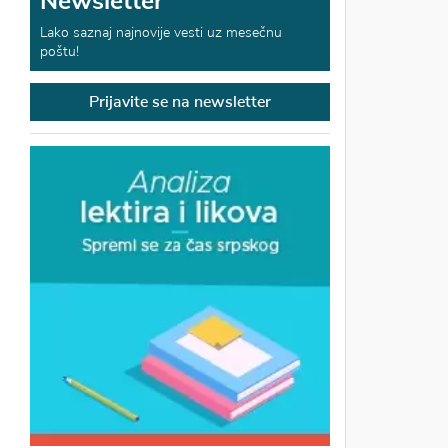
Newsletter
Lako saznaj najnovije vesti uz mesečnu
poštu!
Prijavite se na newsletter