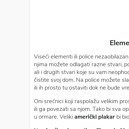
Eleme
Viseći elementi ili police nezaobilazan
njima možete odlagati razne stvari, p
ali i drugih stvari koje su vam neoph
čistite svoj dom. Na police možete sla
ili ih prosto tu ostaviti dok ne bude v
Oni srećnici koji raspolažu velikim pr
ili ga povezati sa njom. Tako bi sva 
u ormare. Veliki
američki plakar
bi bi