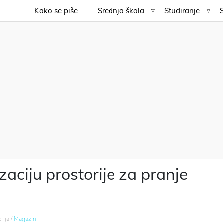
Kako se piše
Srednja škola
Studiranje
izaciju prostorije za pranje
rija /
Magazin