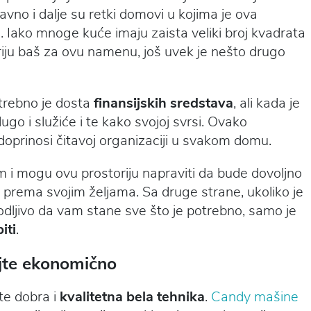
avno i dalje su retki domovi u kojima je ova
č. Iako mnoge kuće imaju zaista veliki broj kvadrata
riju baš za ovu namenu, još uvek je nešto drugo
otrebno je dosta
finansijskih sredstava
, ali kada je
o i služiće i te kako svojoj svrsi. Ovako
doprinosi čitavoj organizaciji u svakom domu.
m i mogu ovu prostoriju napraviti da bude dovoljno
e prema svojim željama. Sa druge strane, ukoliko je
vodljivo da vam stane sve što je potrebno, samo je
iti
.
jte ekonomično
te dobra i
kvalitetna bela tehnika
.
Candy mašine