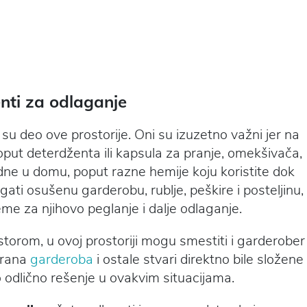
nti za odlaganje
 su deo ove prostorije. Oni su izuzetno važni jer na
oput deterdženta ili kapsula za pranje, omekšivača,
odne u domu, poput razne hemije koju koristite dok
gati osušenu garderobu, rublje, peškire i posteljinu,
reme za njihovo peglanje i dalje odlaganje.
ostorom, u ovoj prostoriji mogu smestiti i garderober
oprana
garderoba
i ostale stvari direktno bile složene
o odlično rešenje u ovakvim situacijama.