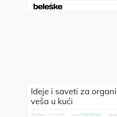
Ideje i saveti za organ
veša u kući
Objavljeno /
13.11.2024.
Autor /
Miloš Božilović
Katego