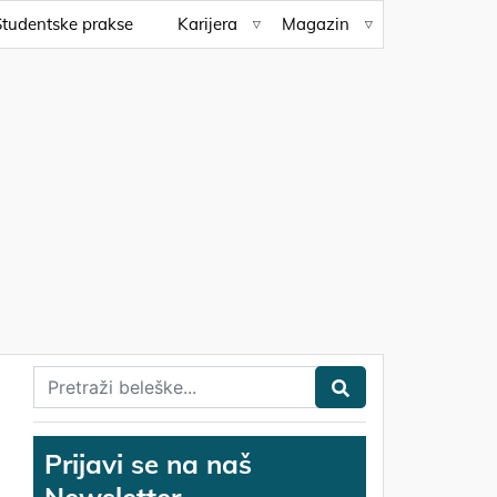
Studentske prakse
Karijera
Magazin
Prijavi se na naš