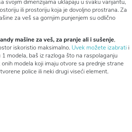
 sa svojim dimenzijama uklapaju u svaku varijantu,
toriju ili prostoriju koja je dovoljno prostrana. Za
šine za veš sa gornjim punjenjem su odlično
andy mašine za veš, za pranje ali i sušenje
,
ostor iskoristio maksimalno.
Uvek možete izabrati
i
 1 modela, baš iz razloga što na raspolaganju
t onih modela koji imaju otvore sa prednje strane
tvorene police ili neki drugi viseći element.