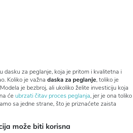
dasku za peglanje, koja je pritom i kvalitetna i
o. Koliko je važna
daska za peglanje
, toliko je
 Modela je bezbroj, ali ukoliko želite investiciju koja
Ona će
ubrzati čitav proces peglanja
, jer je ona toliko
samo sa jedne strane, što je priznaćete zaista
ija može biti korisna