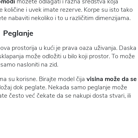
komodi
možete odlagati i razna sredstva koja
e količine i uvek imate rezerve. Korpe su isto tako
e nabaviti nekoliko i to u različitim dimenzijama.
Peglanje
 ova prostorija u kući je prava oaza uživanja. Daska
sklapanja može odložiti u bilo koji prostor. To može
 samo nasloniti na zid.
 su korisne. Birajte model čija
visina može da se
oložaj dok peglate. Nekada samo peglanje može
late često već čekate da se nakupi dosta stvari, ili