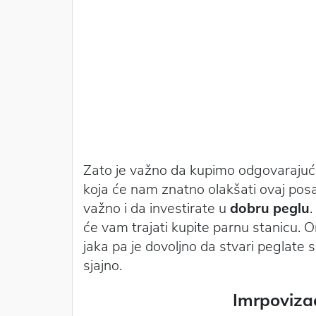
Zato je važno da kupimo odgovarajuću 
koja će nam znatno olakšati ovaj posa
važno i da investirate u
dobru peglu
.
će vam trajati kupite parnu stanicu. 
jaka pa je dovoljno da stvari peglate 
sjajno.
Imrpovizac