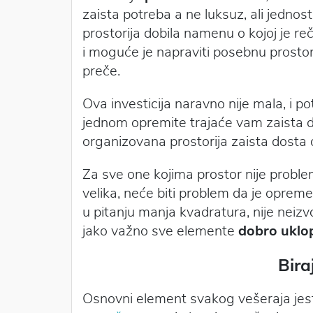
zaista potreba a ne luksuz, ali jednost
prostorija dobila namenu o kojoj je re
i moguće je napraviti posebnu prosto
preče.
Ova investicija naravno nije mala, i p
jednom opremite trajaće vam zaista dug
organizovana prostorija zaista dosta 
Za sve one kojima prostor nije proble
velika, neće biti problem da je oprem
u pitanju manja kvadratura, nije neiz
jako važno sve elemente
dobro uklop
Bira
Osnovni element svakog vešeraja jes