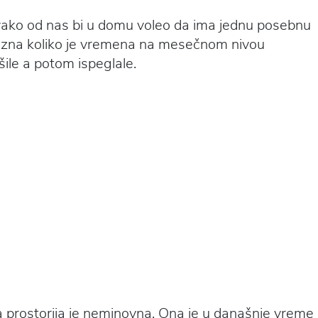
vako od nas bi u domu voleo da ima jednu posebnu
na zna koliko je vremena na mesečnom nivou
šile a potom ispeglale.
a prostorija je neminovna. Ona je u današnje vreme