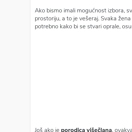
Ako bismo imali mogućnost izbora, s
prostoriju, a to je vešeraj. Svaka že
potrebno kako bi se stvari oprale, osu
Još ako je
porodica višečlana
, ovakv