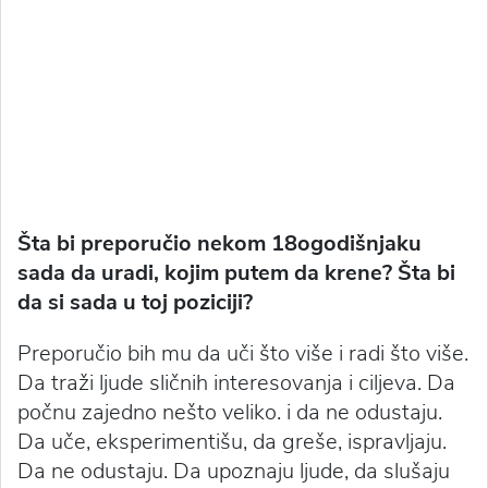
Šta bi preporučio nekom 18ogodišnjaku
sada da uradi, kojim putem da krene? Šta bi
da si sada u toj poziciji?
Preporučio bih mu da uči što više i radi što više.
Da traži ljude sličnih interesovanja i ciljeva. Da
počnu zajedno nešto veliko. i da ne odustaju.
Da uče, eksperimentišu, da greše, ispravljaju.
Da ne odustaju. Da upoznaju ljude, da slušaju