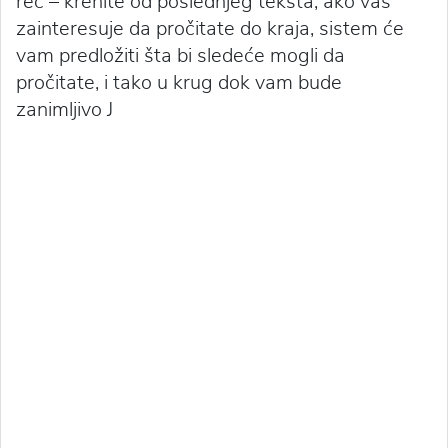
reč – krenite od poslednjeg teksta, ako vas
zainteresuje da pročitate do kraja, sistem će
vam predložiti šta bi sledeće mogli da
pročitate, i tako u krug dok vam bude
zanimljivo J