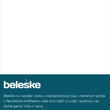
Beleške su nastale i rasle u srednjoškolskoj klupi, vremenom prešle
u fakultetske amfiteatre, sada smo izašli iz kutije i spremno vas
dočekujemo! Više o nama.