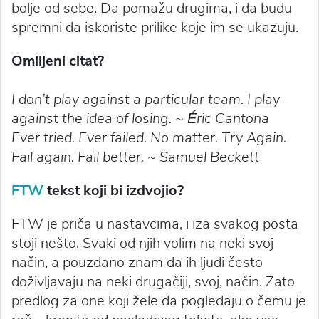
bolje od sebe. Da pomažu drugima, i da budu
spremni da iskoriste prilike koje im se ukazuju.
Omiljeni citat?
I don’t play against a particular team. I play
against the idea of losing. ~ Éric Cantona
Ever tried. Ever failed. No matter. Try Again.
Fail again. Fail better. ~ Samuel Beckett
FTW
tekst koji bi izdvojio?
FTW je priča u nastavcima, i iza svakog posta
stoji nešto. Svaki od njih volim na neki svoj
način, a pouzdano znam da ih ljudi često
doživljavaju na neki drugačiji, svoj, način. Zato
predlog za one koji žele da pogledaju o čemu je