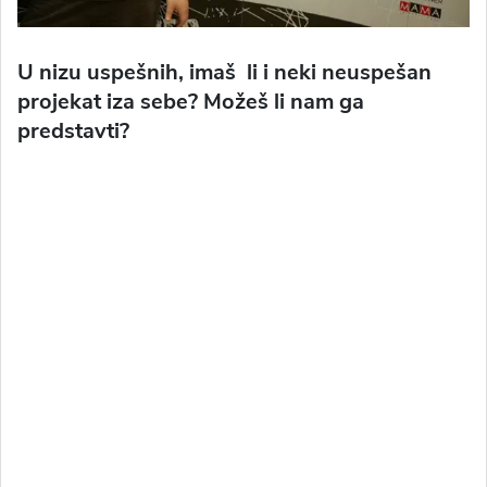
U nizu uspešnih, imaš li i neki neuspešan
projekat iza sebe? Možeš li nam ga
predstavti?