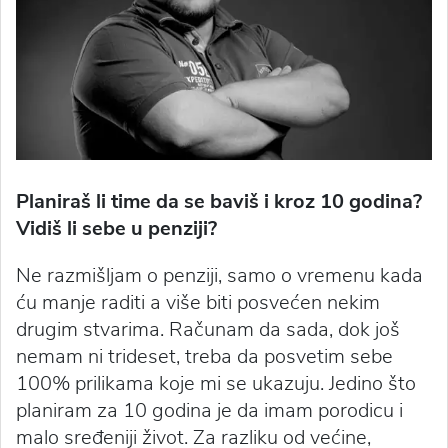
Planiraš li time da se baviš i kroz 10 godina?
Vidiš li sebe u penziji?
Ne razmišljam o penziji, samo o vremenu kada
ću manje raditi a više biti posvećen nekim
drugim stvarima. Računam da sada, dok još
nemam ni trideset, treba da posvetim sebe
100% prilikama koje mi se ukazuju. Jedino što
planiram za 10 godina je da imam porodicu i
malo sređeniji život. Za razliku od većine,