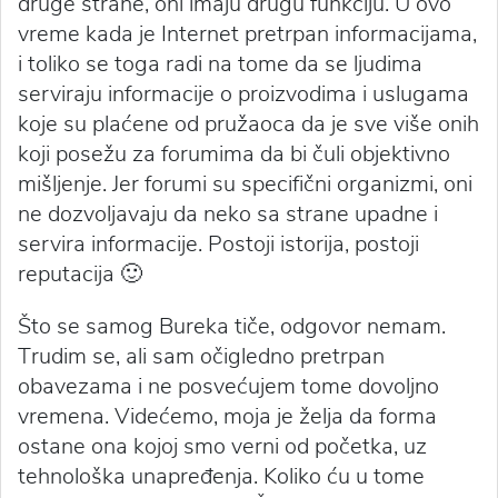
druge strane, oni imaju drugu funkciju. U ovo
vreme kada je Internet pretrpan informacijama,
i toliko se toga radi na tome da se ljudima
serviraju informacije o proizvodima i uslugama
koje su plaćene od pružaoca da je sve više onih
koji posežu za forumima da bi čuli objektivno
mišljenje. Jer forumi su specifični organizmi, oni
ne dozvoljavaju da neko sa strane upadne i
servira informacije. Postoji istorija, postoji
reputacija 🙂
Što se samog Bureka tiče, odgovor nemam.
Trudim se, ali sam očigledno pretrpan
obavezama i ne posvećujem tome dovoljno
vremena. Videćemo, moja je želja da forma
ostane ona kojoj smo verni od početka, uz
tehnološka unapređenja. Koliko ću u tome