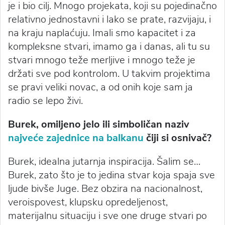
je i bio cilj. Mnogo projekata, koji su pojedinačno
relativno jednostavni i lako se prate, razvijaju, i
na kraju naplaćuju. Imali smo kapacitet i za
kompleksne stvari, imamo ga i danas, ali tu su
stvari mnogo teže merljive i mnogo teže je
držati sve pod kontrolom. U takvim projektima
se pravi veliki novac, a od onih koje sam ja
radio se lepo živi.
Burek, omiljeno jelo ili simboličan naziv
najveće zajednice na balkanu
čiji si osnivač?
Burek, idealna jutarnja inspiracija. Šalim se…
Burek, zato što je to jedina stvar koja spaja sve
ljude bivše Juge. Bez obzira na nacionalnost,
veroispovest, klupsku opredeljenost,
materijalnu situaciju i sve one druge stvari po