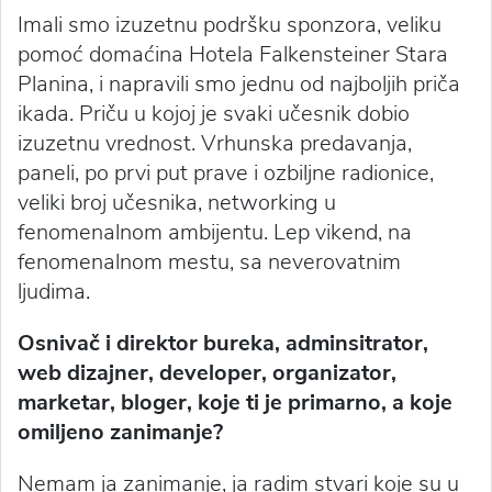
Imali smo izuzetnu podršku sponzora, veliku
pomoć domaćina Hotela Falkensteiner Stara
Planina, i napravili smo jednu od najboljih priča
ikada. Priču u kojoj je svaki učesnik dobio
izuzetnu vrednost. Vrhunska predavanja,
paneli, po prvi put prave i ozbiljne radionice,
veliki broj učesnika, networking u
fenomenalnom ambijentu. Lep vikend, na
fenomenalnom mestu, sa neverovatnim
ljudima.
Osnivač i direktor bureka, adminsitrator,
web dizajner, developer, organizator,
marketar, bloger, koje ti je primarno, a koje
omiljeno zanimanje?
Nemam ja zanimanje, ja radim stvari koje su u