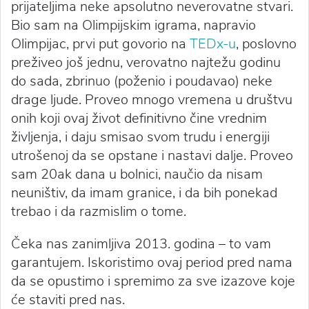
prijateljima neke apsolutno neverovatne stvari.
Bio sam na Olimpijskim igrama, napravio
Olimpijac, prvi put govorio na
TEDx-u
, poslovno
preživeo još jednu, verovatno najtežu godinu
do sada, zbrinuo (poženio i poudavao) neke
drage ljude. Proveo mnogo vremena u društvu
onih koji ovaj život definitivno čine vrednim
življenja, i daju smisao svom trudu i energiji
utrošenoj da se opstane i nastavi dalje. Proveo
sam 20ak dana u bolnici, naučio da nisam
neuništiv, da imam granice, i da bih ponekad
trebao i da razmislim o tome.
Čeka nas zanimljiva 2013. godina – to vam
garantujem. Iskoristimo ovaj period pred nama
da se opustimo i spremimo za sve izazove koje
će staviti pred nas.