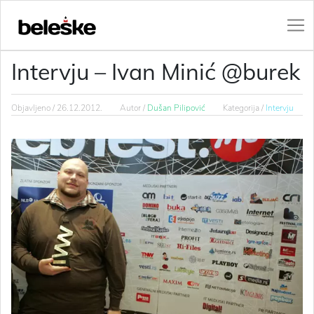
Intervju – Ivan Minić @burek
Objavljeno /
26.12.2012.
Autor /
Dušan Pilipović
Kategorija /
Intervju