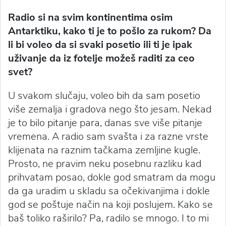
Radio si na svim kontinentima osim
Antarktiku, kako ti je to pošlo za rukom? Da
li bi voleo da si svaki posetio ili ti je ipak
uživanje da iz fotelje možeš raditi za ceo
svet?
U svakom slučaju, voleo bih da sam posetio
više zemalja i gradova nego što jesam. Nekad
je to bilo pitanje para, danas sve više pitanje
vremena. A radio sam svašta i za razne vrste
klijenata na raznim tačkama zemljine kugle.
Prosto, ne pravim neku posebnu razliku kad
prihvatam posao, dokle god smatram da mogu
da ga uradim u skladu sa očekivanjima i dokle
god se poštuje način na koji poslujem. Kako se
baš toliko raširilo? Pa, radilo se mnogo. I to mi