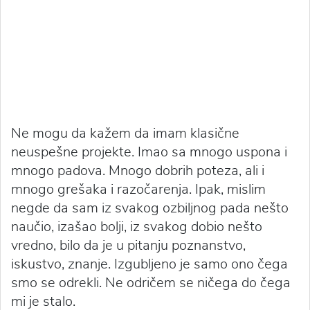
Ne mogu da kažem da imam klasične
neuspešne projekte. Imao sa mnogo uspona i
mnogo padova. Mnogo dobrih poteza, ali i
mnogo grešaka i razočarenja. Ipak, mislim
negde da sam iz svakog ozbiljnog pada nešto
naučio, izašao bolji, iz svakog dobio nešto
vredno, bilo da je u pitanju poznanstvo,
iskustvo, znanje. Izgubljeno je samo ono čega
smo se odrekli. Ne odričem se ničega do čega
mi je stalo.