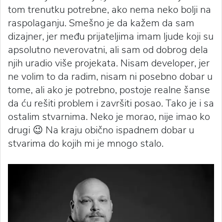
tom trenutku potrebne, ako nema neko bolji na
raspolaganju. Smešno je da kažem da sam
dizajner, jer među prijateljima imam ljude koji su
apsolutno neverovatni, ali sam od dobrog dela
njih uradio više projekata. Nisam developer, jer
ne volim to da radim, nisam ni posebno dobar u
tome, ali ako je potrebno, postoje realne šanse
da ću rešiti problem i završiti posao. Tako je i sa
ostalim stvarnima. Neko je morao, nije imao ko
drugi 😉 Na kraju obično ispadnem dobar u
stvarima do kojih mi je mnogo stalo.