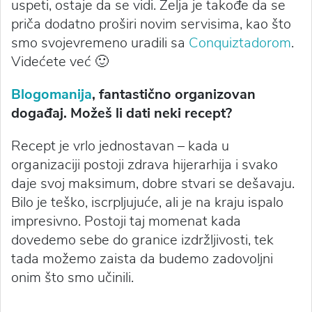
uspeti, ostaje da se vidi. Želja je takođe da se
priča dodatno proširi novim servisima, kao što
smo svojevremeno uradili sa
Conquiztadorom
.
Videćete već 🙂
Blogomanija
, fantastično organizovan
događaj. Možeš li dati neki recept?
Recept je vrlo jednostavan – kada u
organizaciji postoji zdrava hijerarhija i svako
daje svoj maksimum, dobre stvari se dešavaju.
Bilo je teško, iscrpljujuće, ali je na kraju ispalo
impresivno. Postoji taj momenat kada
dovedemo sebe do granice izdržljivosti, tek
tada možemo zaista da budemo zadovoljni
onim što smo učinili.