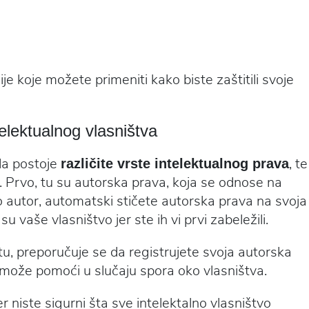
e koje možete primeniti kako biste zaštitili svoje
telektualnog vlasništva
da postoje
, te
različite vrste intelektualnog prava
i. Prvo, tu su autorska prava, koja se odnose na
o autor, automatski stičete autorska prava na svoja
su vaše vlasništvo jer ste ih vi prvi zabeležili.
tu, preporučuje se da registrujete svoja autorska
o može pomoći u slučaju spora oko vlasništva.
er niste sigurni šta sve intelektalno vlasništvo