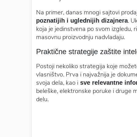
Na primer, danas mnogi sajtovi prod
. U
poznatijih i uglednijih dizajnera
koja je jedinstvena po svom izgledu, r
masovnu proizvodnju nadvladaju.
Praktične strategije zaštite int
Postoji nekoliko strategija koje možete
vlasništvo. Prva i najvažnija je dokum
svoja dela, kao i
sve relevantne info
beleške, elektronske poruke i druge ma
delu.