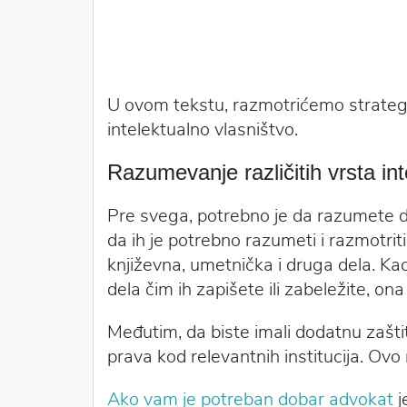
U ovom tekstu, razmotrićemo strategij
intelektualno vlasništvo.
Razumevanje različitih vrsta in
Pre svega, potrebno je da razumete 
da ih je potrebno razumeti i razmotrit
književna, umetnička i druga dela. Ka
dela čim ih zapišete ili zabeležite, ona 
Međutim, da biste imali dodatnu zašti
prava kod relevantnih institucija. Ov
Ako vam je potreban dobar advokat
j