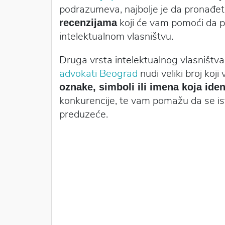
podrazumeva, najbolje je da pronađe
koji će vam pomoći da p
recenzijama
intelektualnom vlasništvu.
Druga vrsta intelektualnog vlasništva s
advokati Beograd
nudi veliki broj ko
oznake, simboli ili imena koja iden
konkurencije, te vam pomažu da se ist
preduzeće.