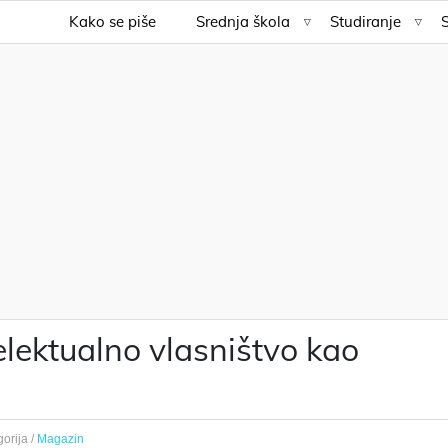
Kako se piše
Srednja škola
Studiranje
telektualno vlasništvo kao
orija /
Magazin