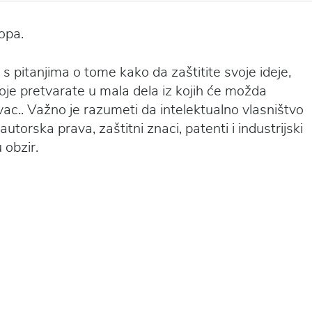
 pitanjima o tome kako da zaštitite svoje ideje,
 koje pretvarate u mala dela iz kojih će možda
novac.. Važno je razumeti da intelektualno vlasništvo
autorska prava, zaštitni znaci, patenti i industrijski
 obzir.