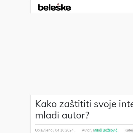
Kako zaštititi svoje in
mladi autor?
Objavljeno /
04.10.2024.
Autor /
Miloš Božilović
Kateg