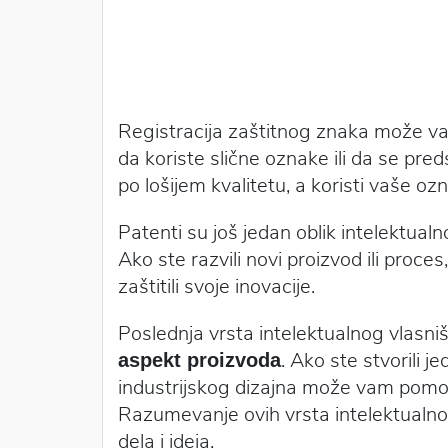
Registracija zaštitnog znaka može vam
da koriste slične oznake ili da se preds
po lošijem kvalitetu, a koristi vaše oz
Patenti su još jedan oblik intelektual
Ako ste razvili novi proizvod ili proc
zaštitili svoje inovacije.
Poslednja vrsta intelektualnog vlasništ
. Ako ste stvorili j
aspekt proizvoda
industrijskog dizajna može vam pomoć
Razumevanje ovih vrsta intelektualnog 
dela i ideja.