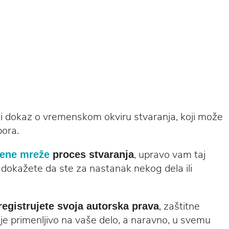
ti dokaz o vremenskom okviru stvaranja, koji može
pora.
, upravo vam taj
vene mreže
proces stvaranja
okažete da ste za nastanak nekog dela ili
, zaštitne
registrujete svoja autorska prava
 je primenljivo na vaše delo, a naravno, u svemu