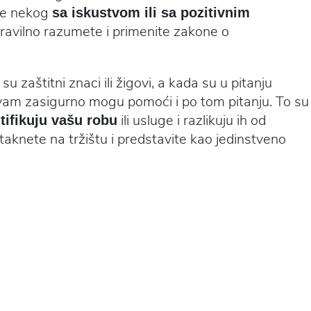
te nekog
sa iskustvom ili sa pozitivnim
ravilno razumete i primenite zakone o
u zaštitni znaci ili žigovi, a kada su u pitanju
ji vam zasigurno mogu pomoći i po tom pitanju. To su
ili usluge i razlikuju ih od
tifikuju vašu robu
aknete na tržištu i predstavite kao jedinstveno