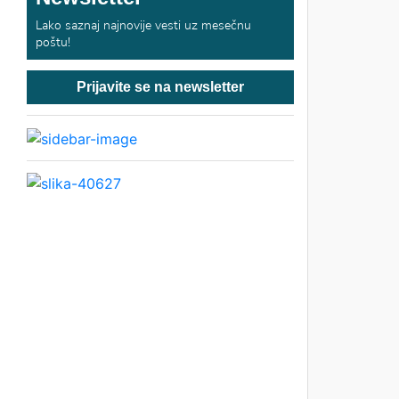
Lako saznaj najnovije vesti uz mesečnu
poštu!
Prijavite se na newsletter