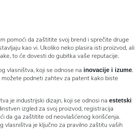
 pomoći da zaštitite svoj brend i sprečite druge
tavljaju kao vi. Ukoliko neko plasira isti proizvod, ali
nake, to će dovesti do gubitka vaše reputacije.
nog vlasništva, koji se odnose na
.
inovacije i izume
es, možete podneti zahtev za patent kako biste
va je industrijski dizajn, koji se odnosi na
estetski
edinstven izgled za svoj proizvod, registracija
i da ga zaštitite od neovlašćenog korišćenja.
vlasništva je ključno za pravilno zaštitu vaših