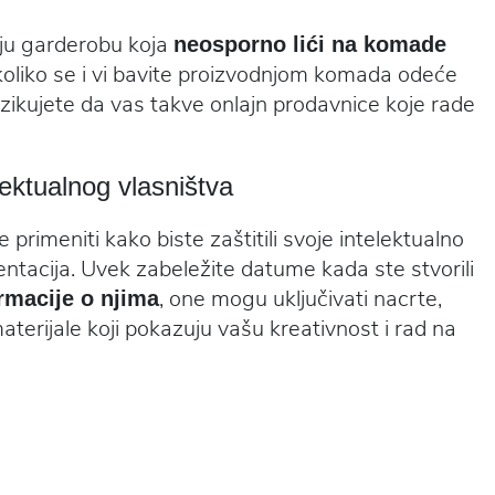
aju garderobu koja
neosporno lići na komade
koliko se i vi bavite proizvodnjom komada odeće
izikujete da vas takve onlajn prodavnice koje rade
elektualnog vlasništva
 primeniti kako biste zaštitili svoje intelektualno
entacija. Uvek zabeležite datume kada ste stvorili
, one mogu uključivati nacrte,
rmacije o njima
terijale koji pokazuju vašu kreativnost i rad na