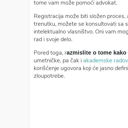
tome vam može pomoći advokat.
Registracija može biti složen proces, a
trenutku, možete se konsultovati sa s
intelektualno vlasništvo. Oni vam mo
rad i svoje delo.
Pored toga, r
azmislite o tome kako 
umetničke, pa čak i
akademske rado
korišćenje ugovora koji će jasno defi
zloupotrebe.