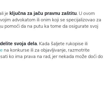
li je
. U ovom
ključna za jaču pravnu zaštitu
vojim advokatom ili onim koji se specijalizovao za
gu pomoći da na putu ka tome da osigurate svoj
. Kada šaljete rukopise ili
delite svoja dela
ve
na konkurse ili za objavljivanje, razmotrite
nisati ko ima prava na rad, jer nekada može doći do