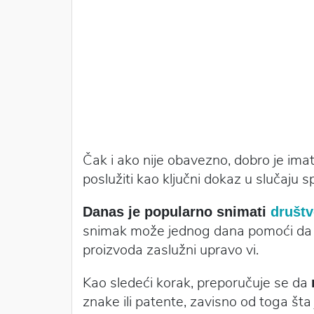
Čak i ako nije obavezno, dobro je ima
poslužiti kao ključni dokaz u slučaju s
Danas je popularno snimati
društ
snimak može jednog dana pomoći da d
proizvoda zaslužni upravo vi.
Kao sledeći korak, preporučuje se da
znake ili patente, zavisno od toga šta