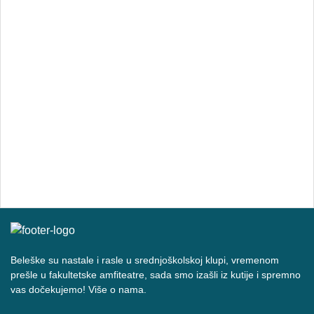
Beleške su nastale i rasle u srednjoškolskoj klupi, vremenom
prešle u fakultetske amfiteatre, sada smo izašli iz kutije i spremno
vas dočekujemo! Više o nama.