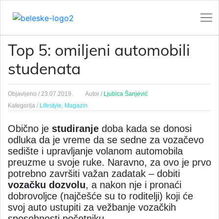
Top 5: omiljeni automobili
studenata
Objavljeno /
23.07.2019.
Autor /
Ljubica Šanjević
Kategorija /
Lifestyle,
Magazin
Obično je
studiranje
doba kada se donosi
odluka da je vreme da se sedne za vozačevo
sedište i upravljanje volanom automobila
preuzme u svoje ruke. Naravno, za ovo je prvo
potrebno završiti važan zadatak – dobiti
vozačku dozvolu
, a nakon nje i pronaći
dobrovoljce (najčešće su to roditelji) koji će
svoj auto ustupiti za vežbanje vozačkih
sposobnosti početniku.