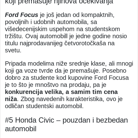
koji premašuje njihova očekivanja
Ford Focus
je još jedan od kompaktnih,
povoljnih i udobnih automobila, sa
višedecenijskim uspehom na studentskom
tržištu. Ovaj automobill je jedne godine nosio
titulu najprodavanijeg četvorotočkaša na
svetu.
Pripada modelima niže srednje klase, ali mnogi
koji ga voze tvrde da je premašuje. Posebno
dobro za studente kod kupovine Ford Focusa
je to što je mnoštvo na prodaju, pa je
konkurencija velika, a samim tim cena
niža
. Zbog navedenih karakteristika, ovo je
odličan studentski automobil.
#5 Honda Civic – pouzdan i bezbedan
automobil