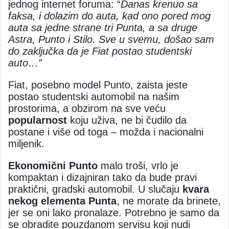
jednog internet foruma: “
Danas krenuo sa
faksa, i dolazim do auta, kad ono pored mog
auta sa jedne strane tri Punta, a sa druge
Astra, Punto i Stilo. Sve u svemu, došao sam
do zaključka da je Fiat postao studentski
auto…”
Fiat, posebno model Punto, zaista jeste
postao studentski automobil na našim
prostorima, a obzirom na sve veću
popularnost
koju uživa, ne bi čudilo da
postane i više od toga – možda i nacionalni
miljenik.
Ekonomični Punto
malo troši, vrlo je
kompaktan i dizajniran tako da bude pravi
praktični, gradski automobil. U slučaju
kvara
nekog elementa Punta
, ne morate da brinete,
jer se oni lako pronalaze. Potrebno je samo da
se obradite pouzdanom servisu koji nudi