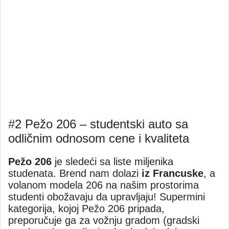
#2 Pežo 206 – studentski auto sa
odličnim odnosom cene i kvaliteta
Pežo 206
je sledeći sa liste miljenika
studenata. Brend nam dolazi
iz Francuske
, a
volanom modela 206 na našim prostorima
studenti obožavaju da upravljaju! Supermini
kategorija, kojoj Pežo 206 pripada,
preporučuje ga za vožnju gradom (gradski