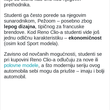
prethodnika.
Studenti ga često porede sa njegovim
sunarodnikom, Pežoom – posebno zbog
lepog dizajna
, tipičnog za francuske
brendove. Kod Reno Clio-a studenti vide još
jednu odličnu karakteristiku –
ekonomičnost
(osim kod Sport modela).
Zavisno od novčanih mogućnosti, studenti se
pri kupovini Reno Clio-a odlučuju za nove ili
polovne modele
, a što moderniju seriju ovog
automobila sebi mogu da priušte – imaju i bolji
automobil.