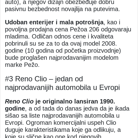
auto), a njegov dizajn obezbeđuje dobru
pasivnu bezbednost novajlija na putevima.
Udoban enterijer i mala potrošnja
, kao i
povoljna prodajna cena Pežoa 206 odgovaraju
mladima. Odličan odnos cene i kvaliteta
pobrinuli su se za to da ovaj model 2008.
godine (10 godina od početka proizvodnje)
bude proglašen najprodavanijim modelom
marke Pežo.
#3 Reno Clio – jedan od
najprodavanijih automobila u Evropi
Reno Clio
je originalno lansiran 1990.
godine
, a od tada do danas jedva da je ikada
sišao sa liste najprodavanijih automobila u
Evropi. Ogroman komercijalni uspeh Clio
duguje karakteristikama koje ga odlikuju, a
koje su slične kao one kod njegovih