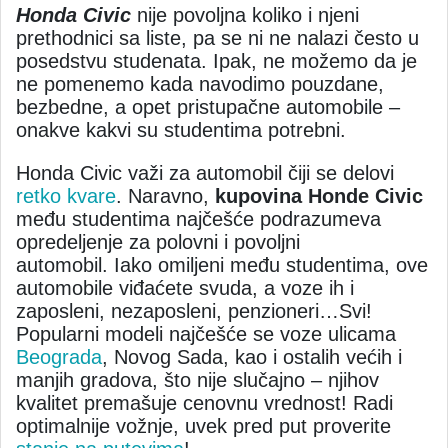
Honda Civic
nije povoljna koliko i njeni
prethodnici sa liste, pa se ni ne nalazi često u
posedstvu studenata. Ipak, ne možemo da je
ne pomenemo kada navodimo pouzdane,
bezbedne, a opet pristupačne automobile –
onakve kakvi su studentima potrebni.
Honda Civic važi za automobil čiji se delovi
retko kvare
. Naravno,
kupovina Honde Civic
među studentima najčešće podrazumeva
opredeljenje za polovni i povoljni
automobil. Iako omiljeni među studentima, ove
automobile viđaćete svuda, a voze ih i
zaposleni, nezaposleni, penzioneri…Svi!
Popularni modeli najčešće se voze ulicama
Beograda
, Novog Sada, kao i ostalih većih i
manjih gradova, što nije slučajno – njihov
kvalitet premašuje cenovnu vrednost! Radi
optimalnije vožnje, uvek pred put proverite