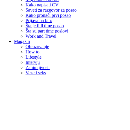
Kako napisati CV
Saveti za razgovor za posao
Kako pronaći prvi posao
Prijava na biro
Šta je full time posao
Šta su part time poslovi
Work and Travel
Magazin
Obrazovanje
How to
Lifestyle
Intervju
Zanimljivosti
Veze i seks