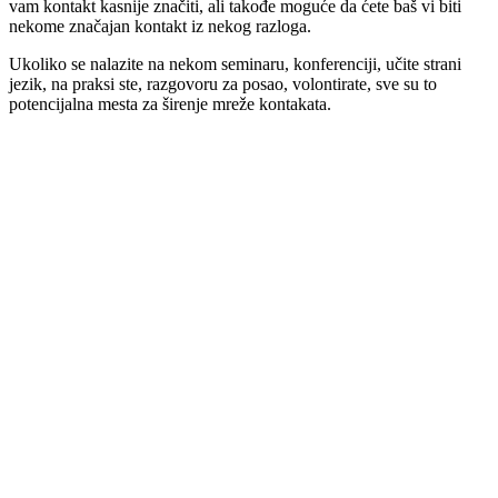
vam kontakt kasnije značiti, ali takođe moguće da ćete baš vi biti
nekome značajan kontakt iz nekog razloga.
Ukoliko se nalazite na nekom seminaru, konferenciji, učite strani
jezik, na praksi ste, razgovoru za posao, volontirate, sve su to
potencijalna mesta za širenje mreže kontakata.