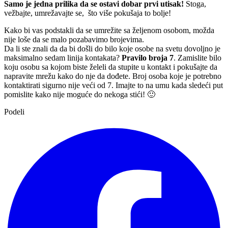
Samo je jedna prilika da se ostavi dobar prvi utisak!
Stoga,
vežbajte, umrežavajte se, što više pokušaja to bolje!
Kako bi vas podstakli da se umrežite sa željenom osobom, možda
nije loše da se malo pozabavimo brojevima.
Da li ste znali da da bi došli do bilo koje osobe na svetu dovoljno je
maksimalno sedam linija kontakata?
Pravilo broja 7
. Zamislite bilo
koju osobu sa kojom biste želeli da stupite u kontakt i pokušajte da
napravite mrežu kako do nje da dođete. Broj osoba koje je potrebno
kontaktirati sigurno nije veći od 7. Imajte to na umu kada sledeći put
pomislite kako nije moguće do nekoga stići! 🙂
Podeli