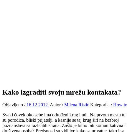
Kako izgraditi svoju mrežu kontakata?
Objavljeno /
16.12.2012.
Autor /
Milena Ristić
Kategorija /
How to
Svaki čovek oko sebe ima određeni krug ljudi. Na prvom mestu tu
su porodica, bliski prijatelji, a kasnije se taj krug širi na bezbroj
poznanstava sa različitih strana. Zašto je bitno biti komunikativna i
društvena osoba? Predsnosti su vidljive kako sa privatne, tako i sa