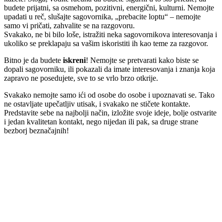
budete prijatni, sa osmehom, pozitivni, energični, kulturni. Nemojte
upadati u reč, slušajte sagovornika, „prebacite loptu“ – nemojte
samo vi pričati, zahvalite se na razgovoru.
Svakako, ne bi bilo loše, istražiti neka sagovornikova interesovanja i
ukoliko se preklapaju sa vašim iskoristiti ih kao teme za razgovor.
Bitno je da budete
iskreni
! Nemojte se pretvarati kako biste se
dopali sagovorniku, ili pokazali da imate interesovanja i znanja koja
zapravo ne posedujete, sve to se vrlo brzo otkrije.
Svakako nemojte samo ići od osobe do osobe i upoznavati se. Tako
ne ostavljate upečatljiv utisak, i svakako ne stičete kontakte.
Predstavite sebe na najbolji način, izložite svoje ideje, bolje ostvarite
i jedan kvalitetan kontakt, nego nijedan ili pak, sa druge strane
bezborj beznačajnih!