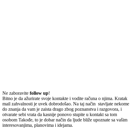
Ne zaboravite
follow up
!
Bitno je da ažurirate svoje kontakte i vodite računa o njima. Kratak
mail zahvalnosti je uvek dobrodošao. Na taj način stavljate nekome
do znanja da vam je zaista drago zbog poznanstva i razgovora, i
otvarate sebi vrata da kasnije ponovo stupite u kontakt sa tom
osobom Takođe, to je dobar način da ljude bliže upoznate sa vašim
interesovanjima, planovima i idejama.