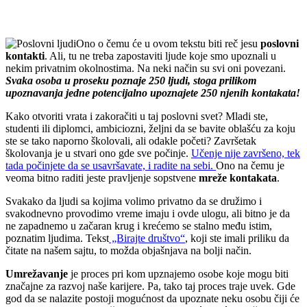
Ono o čemu će u ovom tekstu biti reč jesu
poslovni
kontakti
. Ali, tu ne treba zapostaviti ljude koje smo upoznali u
nekim privatnim okolnostima. Na neki način su svi oni povezani.
Svaka osoba u proseku poznaje 250 ljudi, stoga prilikom
upoznavanja jedne potencijalno upoznajete 250 njenih kontakata!
Kako otvoriti vrata i zakoračiti u taj poslovni svet? Mladi ste,
studenti ili diplomci, ambiciozni, željni da se bavite oblašću za koju
ste se tako naporno školovali, ali odakle početi? Završetak
školovanja je u stvari ono gde sve počinje.
Učenje nije završeno, tek
tada počinjete da se usavršavate, i radite na sebi.
Ono na čemu je
veoma bitno raditi jeste pravljenje sopstvene
mreže kontakata
.
Svakako da ljudi sa kojima volimo privatno da se družimo i
svakodnevno provodimo vreme imaju i ovde ulogu, ali bitno je da
ne zapadnemo u začaran krug i krećemo se stalno među istim,
poznatim ljudima. Tekst
„Birajte društvo“
, koji ste imali priliku da
čitate na našem sajtu, to možda objašnjava na bolji način.
Umrežavanje
je proces pri kom upznajemo osobe koje mogu biti
značajne za razvoj naše karijere. Pa, tako taj proces traje uvek. Gde
god da se nalazite postoji mogućnost da upoznate neku osobu čiji će