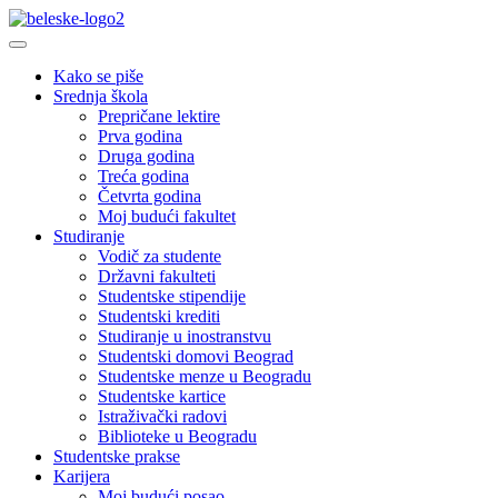
Kako se piše
Srednja škola
Prepričane lektire
Prva godina
Druga godina
Treća godina
Četvrta godina
Moj budući fakultet
Studiranje
Vodič za studente
Državni fakulteti
Studentske stipendije
Studentski krediti
Studiranje u inostranstvu
Studentski domovi Beograd
Studentske menze u Beogradu
Studentske kartice
Istraživački radovi
Biblioteke u Beogradu
Studentske prakse
Karijera
Moj budući posao