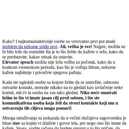
Kako? I najkomuniaktivnije osobe su verovatno prvi put imale
problem da nekome priđu prvi
.
Ali, vežba je sve!
Najpre, možda ne
bi bilo loše da osmislite šta je to što želite da kažete o sebi, kako da
se predstavite, kakav utisak da ostavite.
Elevator speach
možda nije loša vežba za početak, kako da u
kratkom vremeskom periodu, kao što je vožnja liftom, nekome
kažete najbitnije i privučete njegovu pažnju.
Kada ste ugledali osobu sa kojom želite da se umrežite, odnosno
ostvarite kontakt, nemojte nikako na to gledati kao izvlačenje neke
koristi, niti će ta osoba na vas tako gledati.
Niko neće smatrati
lošim to što vi imate jasan cilj pred sobom, i što ste
komunikativna osoba koja želi da stvori kontakte koji mu u
ostvarenju tih ciljeva mogu pomoći!
Mnoga istraživanja su pokazala da u većini slučajeva sagovorniku je
bitan
stav
sa kojim vi izlažete i govor tela, pre nego ono što imate da
kažete. Stoga, vodite računa da budete sigurni u to što pričate, da