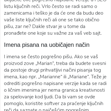
listu ključnih reči. Vrlo često se radi samo o
zamenicama i teško je da će one da budu deo
vaše liste ključnih reči ali one se tako obično
pišu, zar ne? Dakle stvar je u tome da
pronađete one koje su važne za vaš veb sajt.
Imena pisana na uobičajen način
I imena se često pogrešno pišu. Ako se vaš
proizvod zove „Marian“, treba da budete svesni
da postoje drugi prihvatljivi načini pisanja tog
imena, kao npr. „Marianne“ ili „Mariane“. Teže je
odrediti pogrešno napisane verzije kada se radi
o ličnim imenima jer nema granica kreativnosti
za spelovanje kod ljudi. Da bi vam se ovde
pomoglo, koristite softver za praćenje ključnih
reči da saznate o najčešćim pogrešnim