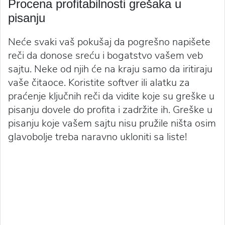
Procena profitabilnosti grešaka u
pisanju
Neće svaki vaš pokušaj da pogrešno napišete
reči da donose sreću i bogatstvo vašem veb
sajtu. Neke od njih će na kraju samo da iritiraju
vaše čitaoce. Koristite softver ili alatku za
praćenje ključnih reči da vidite koje su greške u
pisanju dovele do profita i zadržite ih. Greške u
pisanju koje vašem sajtu nisu pružile ništa osim
glavobolje treba naravno ukloniti sa liste!