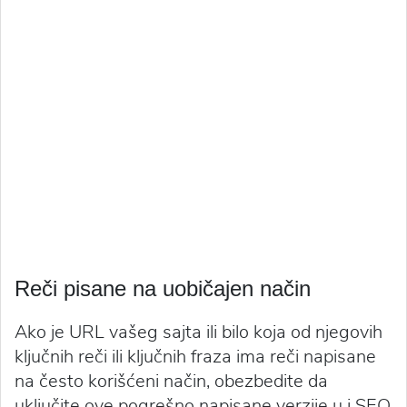
Reči pisane na uobičajen način
Ako je URL vašeg sajta ili bilo koja od njegovih
ključnih reči ili ključnih fraza ima reči napisane
na često korišćeni način, obezbedite da
uključite ove pogrešno napisane verzije u i SEO