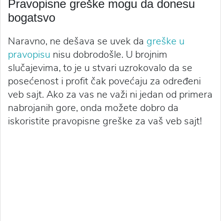
Pravopisne greške mogu da donesu
bogatsvo
Naravno, ne dešava se uvek da
greške u
pravopisu
nisu dobrodošle. U brojnim
slučajevima, to je u stvari uzrokovalo da se
posećenost i profit čak povećaju za određeni
veb sajt. Ako za vas ne važi ni jedan od primera
nabrojanih gore, onda možete dobro da
iskoristite pravopisne greške za vaš veb sajt!