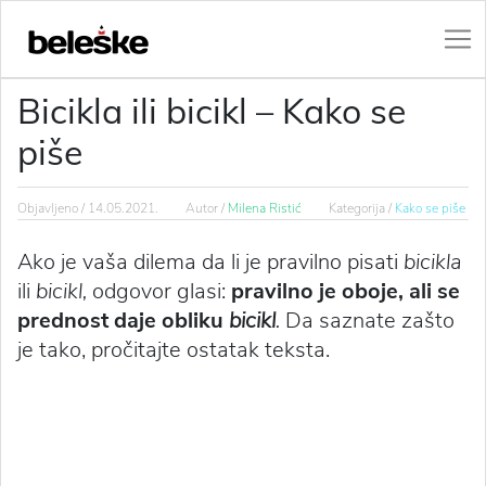
Bicikla ili bicikl – Kako se
piše
Objavljeno /
14.05.2021.
Autor /
Milena Ristić
Kategorija /
Kako se piše
Ako je vaša dilema da li je pravilno pisati
bicikla
ili
bicikl,
odgovor glasi:
pravilno je oboje, ali se
prednost daje obliku
bicikl
.
Da saznate zašto
je tako, pročitajte ostatak teksta.