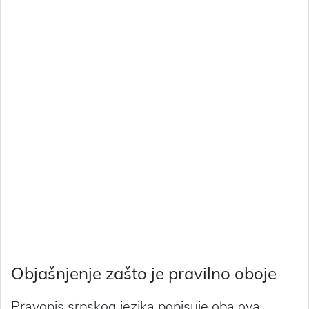
Objašnjenje zašto je pravilno oboje
Pravopis srpskog jezika popisuje oba ova