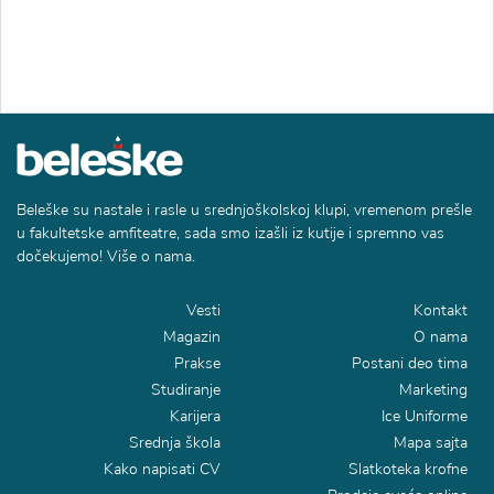
Beleške su nastale i rasle u srednjoškolskoj klupi, vremenom prešle
u fakultetske amfiteatre, sada smo izašli iz kutije i spremno vas
dočekujemo! Više o nama.
Vesti
Kontakt
Magazin
O nama
Prakse
Postani deo tima
Studiranje
Marketing
Karijera
Ice Uniforme
Srednja škola
Mapa sajta
Kako napisati CV
Slatkoteka krofne