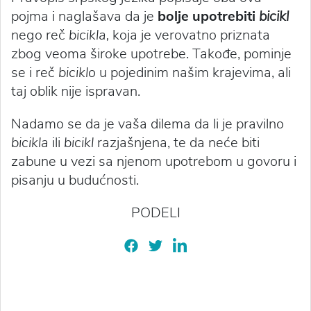
pojma i naglašava da je
bolje upotrebiti
bicikl
nego reč
bicikla,
koja je verovatno priznata
zbog veoma široke upotrebe. Takođe, pominje
se i reč
biciklo
u pojedinim našim krajevima, ali
taj oblik nije ispravan.
Nadamo se da je vaša dilema da li je pravilno
bicikla
ili
bicikl
razjašnjena, te da neće biti
zabune u vezi sa njenom upotrebom u govoru i
pisanju u budućnosti.
PODELI