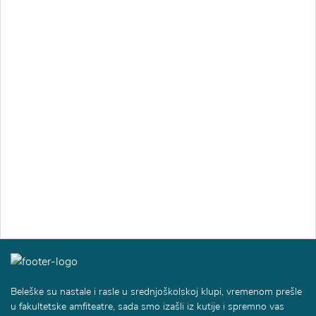
Beleške su nastale i rasle u srednjoškolskoj klupi, vremenom prešle
u fakultetske amfiteatre, sada smo izašli iz kutije i spremno vas