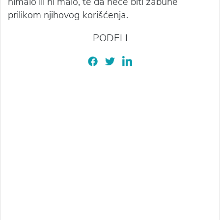
nimalo ili ni malo, te da neće biti zabune
prilikom njihovog korišćenja.
PODELI