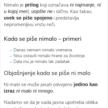
Nimalo je
koji označava
prilog
ni najmanje, ni
i slično. Kao takav,
u kojoj meri, uopšte ne
i predstavlja
uvek se piše spojeno
nepromenljivu vrstu reči.
Kada se piše nimalo – primeri
Danas nemam nimalo vremena.
Nisu ostavili nimalo hrane za životinje.
Dala mu je nimalo lak zadatak.
Objašnjenje kada se piše ni malo
Ni malo se može pisati odvojeno
jedino kao
izraz
ni malo ni mnogo.
Nadamo se da je sada jasna upotreba oblika