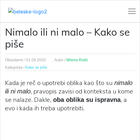
Nimalo ili ni malo – Kako se
piše
Objavljeno /
01.09.2020.
Autor /
Milena Ristić
Kategorija /
Kako se piše
Kada je reč o upotrebi oblika kao što su
nimalo
, pravopis zavisi od konteksta u kome
ili ni malo
se nalaze. Dakle,
, a
oba oblika su ispravna
evo i kada ih treba upotrebiti.