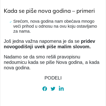
Kada se piše nova godina – primeri
Srećom, nova godina nam obećava mnogo
veći prihod u odnosu na ovu koju ostavljamo
za nama.
Još jedna važna napomena je da se
pridev
novogodišnji uvek piše malim slovom.
Nadamo se da smo rešili pravopisnu
nedoumicu kada se piše Nova godina, a kada
nova godina.
PODELI