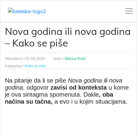
Nova godina ili nova godina
– Kako se piše
Objavljeno /
01.09.2020.
Autor /
Milena Ristić
Kategorija /
Kako se piše
Na pitanje da li se piše
Nova godina ili nova
godina
, odgovor
zavisi od konteksta
u kome
je ova sintagma spomenuta. Dakle
, oba
načina su tačna,
a evo i u kojim situacijama.