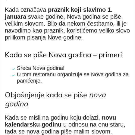
Kada označava
praznik koji slavimo 1.
januara
svake godine, Nova godina se piše
velikim slovom. Bilo da nekom čestitamo, ili je
navodimo kao praznik, koristićemo veliko slovo
prilikom pisanja Nove godine.
Kada se piše Nova godina – primeri
Sreća Nova godina!
U tom restoranu organizuje se Nova godina za
pamćenje.
Objašnjenje kada se piše
nova
godina
Kada se misli na godinu koju dolazi,
novu
kalendarsku godinu
u odnosu na onu staru,
tada se nova godina piše malim slovom.