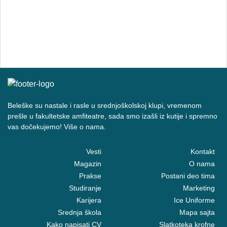
Beleške su nastale i rasle u srednjoškolskoj klupi, vremenom
prešle u fakultetske amfiteatre, sada smo izašli iz kutije i spremno
vas dočekujemo! Više o nama.
Vesti
Kontakt
Magazin
O nama
Prakse
Postani deo tima
Studiranje
Marketing
Karijera
Ice Uniforme
Srednja škola
Mapa sajta
Kako napisati CV
Slatkoteka krofne