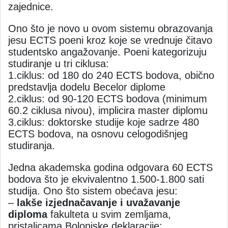
zajednice.
Ono što je novo u ovom sistemu obrazovanja
jesu ECTS poeni kroz koje se vrednuje čitavo
studentsko angažovanje. Poeni kategorizuju
studiranje u tri ciklusa:
1.ciklus: od 180 do 240 ECTS bodova, obično
predstavlja dodelu Becelor diplome
2.ciklus: od 90-120 ECTS bodova (minimum
60.2 ciklusa nivou), implicira master diplomu
3.ciklus: doktorske studije koje sadrze 480
ECTS bodova, na osnovu celogodišnjeg
studiranja.
Jedna akademska godina odgovara 60 ECTS
bodova što je ekvivalentno 1.500-1.800 sati
studija. Ono što sistem obećava jesu:
–
lakše izjednačavanje i uvažavanje
diploma
fakulteta u svim zemljama,
pristalicama Bolonjske deklaracije;