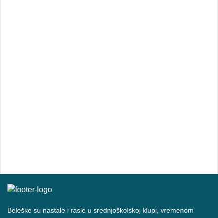
Beleške su nastale i rasle u srednjoškolskoj klupi, vremenom