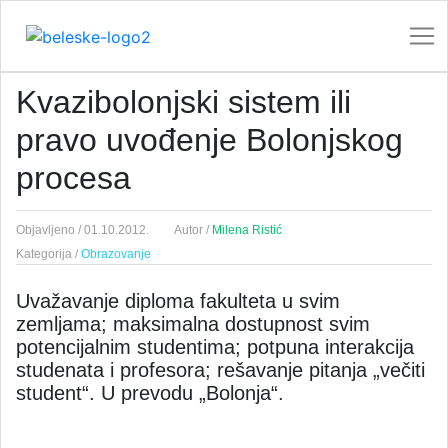
Kvazibolonjski sistem ili
pravo uvođenje Bolonjskog
procesa
Objavljeno /
01.10.2012.
Autor /
Milena Ristić
Kategorija /
Obrazovanje
Uvažavanje diploma fakulteta u svim
zemljama; maksimalna dostupnost svim
potencijalnim studentima; potpuna interakcija
studenata i profesora; rešavanje pitanja „večiti
student“. U prevodu „Bolonja“.