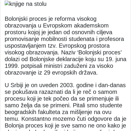
Bolonjski proces je reforma visokog
obrazovanja u Evropskom akademskom
prostoru kojoj je jedan od osnovnih ciljeva
promovisanje mobilnosti studenata i profesora
uspostavljanjem tzv. Evropskog prostora
visokog obrazovanja. Naziv ‘Bolonjski proces’
dolazi od Bolonjske deklaracije koju su 19. juna
1999. potpisali ministri zaduženi za visoko
obrazovanje iz 29 evropskih država.
U Srbiji je on uveden 2003. godine i dan-danas
se pokušava razaznati da li je reč o samom
procesu koji je tek počeo da se primenjuje ili
samo želja da se primeni. Pitali smo studente
beogradskih fakulteta za mišljenje na ovu
temu. Konstantno mozemo čuti odgovore da je
Bolonja proces koji je sve samo ne ono kako je