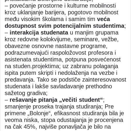
– povećanje prostorne i kulturne mobilnosti
kroz uklanjanje barijera, pogotovo mobilnost
među visokim školama i samim tim
veća
dostupnost svim potencijalnim studentima
;
–
interakcija studenata
u manjim grupama
kroz redovne kolokvijume, seminare, vežbe,
obavezne osnovne nastavne programe,
podrazumevajući raspoložovost profesora i
asistenata studentima, potpuna posvećenost
na studen.projektima; uz zabranu polaganja
ispita putem skripti i nedolaženja na vezbe i
predavanja. Tako se podstiče zainteresovanost
studenata i lakše savladavanje prethodno
sažetog gradiva;
–
rešavanje pitanja „večiti student“
;
smanjenje proseka trajanja studiranja; Pre
primene „Bolonje“, efikasnost studiranja bila je
veoma niska, stopa odustajanja je procenjena
na čak 45%, najviše ponavljača je bilo na