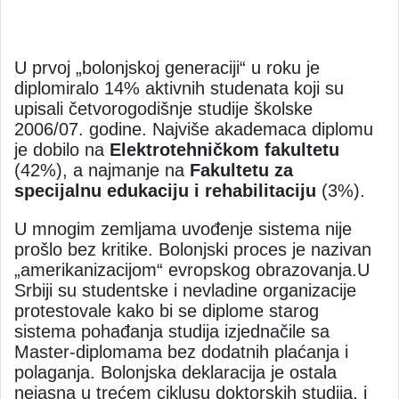
U prvoj „bolonjskoj generaciji“ u roku je
diplomiralo 14% aktivnih studenata koji su
upisali četvorogodišnje studije školske
2006/07. godine. Najviše akademaca diplomu
je dobilo na
Elektrotehničkom fakultetu
(42%), a najmanje na
Fakultetu za
specijalnu edukaciju i rehabilitaciju
(3%).
U mnogim zemljama uvođenje sistema nije
prošlo bez kritike. Bolonjski proces je nazivan
„amerikanizacijom“ evropskog obrazovanja.U
Srbiji su studentske i nevladine organizacije
protestovale kako bi se diplome starog
sistema pohađanja studija izjednačile sa
Master-diplomama bez dodatnih plaćanja i
polaganja. Bolonjska deklaracija je ostala
nejasna u trećem ciklusu doktorskih studija, i