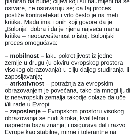
planiran da bude; ciljevi koji su naumljeni da se
ostvare, ne ostavaruju se; da taj proces
postiže kontraefekat i vrlo često je na meti
kritika. Mada ima i onih koji govore da je
„Bolonja“ dobra i da je njena najveća mana
kritike – neobaveštenost o istoj. Bolonjski
proces omogućava:
–
mobilnost
– laku pokretljivost iz jedne
zemlje u drugu (u okviru evropskog prostora
visokog obrazovanja) u cilju daljeg studiranja ili
zaposljavanja;
–
atrkativnost
– potražnja za evropskim
obrazovanjem je povećana, tako da mnogi ljudi
iz neevropskih zemalja takodje dolaze da uče
i/ili rade u Evropi;
–
zaposlenje
– Evropskom prostoru visokog
obrazovanja se nudi široka, kvalitetna i
napredna baza znanja, i osigurava dalji razvoj
Evrope kao stabilne, mirne i tolerantne na