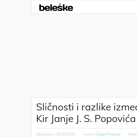
Sličnosti i razlike iz
Kir Janje J. S. Popovića
Objavljeno /
29.08.2009.
Autor /
Dušan Pilipović
Kateg