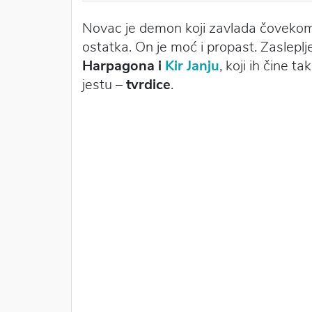
Novac je demon koji zavlada čovekom
ostatka. On je moć i propast. Zaslepl
Harpagona i
Kir Janju
, koji ih čine t
jestu –
tvrdice
.