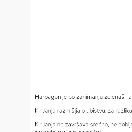
Harpagon je po zanimanju zelenaš, a 
Kir Janja razmišlja o ubistvu, za razli
Kir Janja ne završava srećno, ne dob