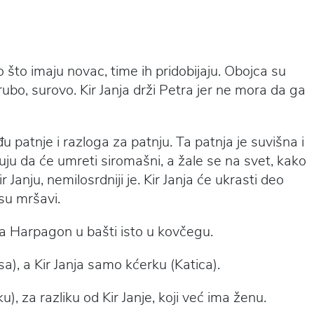
što imaju novac, time ih pridobijaju. Obojca su
o, surovo. Kir Janja drži Petra jer ne mora da ga
u patnje i razloga za patnju. Ta patnja je suvišna i
ju da će umreti siromašni, a žale se na svet, kako
 Janju, nemilosrdniji je. Kir Janja će ukrasti deo
su mršavi.
, a Harpagon u bašti isto u kovčegu.
a), a Kir Janja samo kćerku (Katica).
, za razliku od Kir Janje, koji već ima ženu.