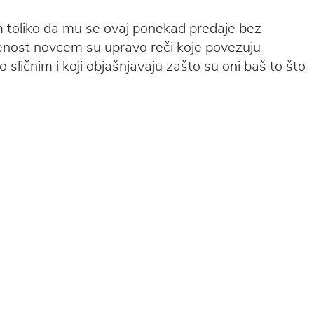
 toliko da mu se ovaj ponekad predaje bez
jenost novcem su upravo reči koje povezuju
ako sličnim i koji objašnjavaju zašto su oni baš to što