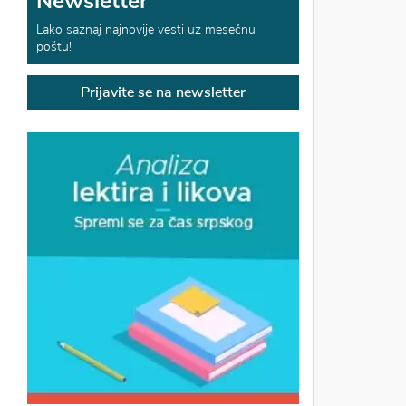
Newsletter
Lako saznaj najnovije vesti uz mesečnu
poštu!
Prijavite se na newsletter