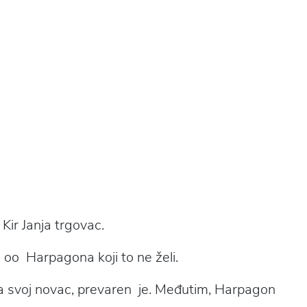
Kir Janja trgovac.
ku oo Harpagona koji to ne želi.
ija svoj novac, prevaren je. Međutim, Harpagon