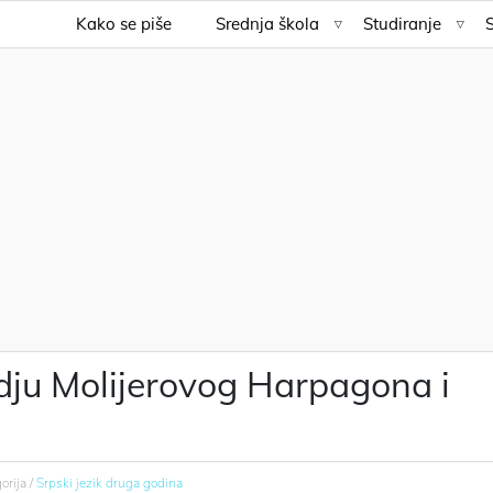
Kako se piše
Srednja škola
Studiranje
medju Molijerovog Harpagona i
orija /
Srpski jezik druga godina