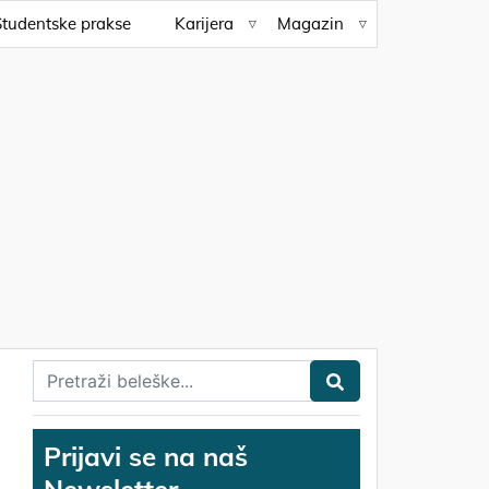
Studentske prakse
Karijera
Magazin
Prijavi se na naš