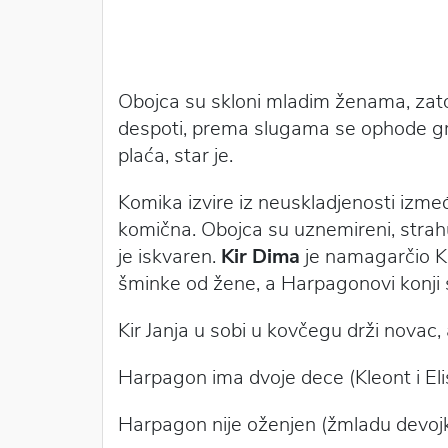
Obojca su skloni mladim ženama, zato 
despoti, prema slugama se ophode grub
plaća, star je.
Komika izvire iz neuskladjenosti izmeđ
komična. Obojca su uznemireni, strahu
je iskvaren.
Kir Dima
je namagarčio Kir
šminke od žene, a Harpagonovi konji 
Kir Janja u sobi u kovčegu drži novac
Harpagon ima dvoje dece (Kleont i Elis
Harpagon nije oženjen (žmladu devojku)