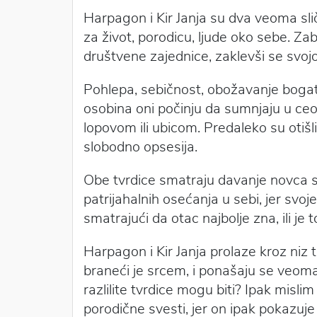
Harpagon i Kir Janja su dva veoma sličn
za život, porodicu, ljude oko sebe. Zab
društvene zajednice, zaklevši se svojo
Pohlepa, sebičnost, obožavanje bogats
osobina oni počinju da sumnjaju u ceo
lopovom ili ubicom. Predaleko su otišl
slobodno opsesija.
Obe tvrdice smatraju davanje novca s
patrijahalnih osećanja u sebi, jer svo
smatrajući da otac najbolje zna, ili j
Harpagon i Kir Janja prolaze kroz niz tr
braneći je srcem, i ponašaju se veoma 
razlilite tvrdice mogu biti? Ipak misli
porodične svesti, jer on ipak pokazu