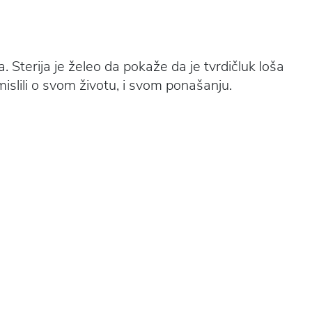
a. Sterija je želeo da pokaže da je tvrdičluk loša
zmislili o svom životu, i svom ponašanju.