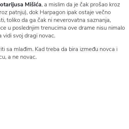
otarijusa Mišića
, a mislim da je čak prošao kroz
kroz patnju), dok Harpagon ipak ostaje večno
ti, toliko da ga čak ni neverovatna saznanja,
ece u poslednjim trenucima ove drame nisu nimalo
 vidi svoj dragi novac.
riti sa mlađim. Kad treba da bira između novca i
cu, a ne novac.