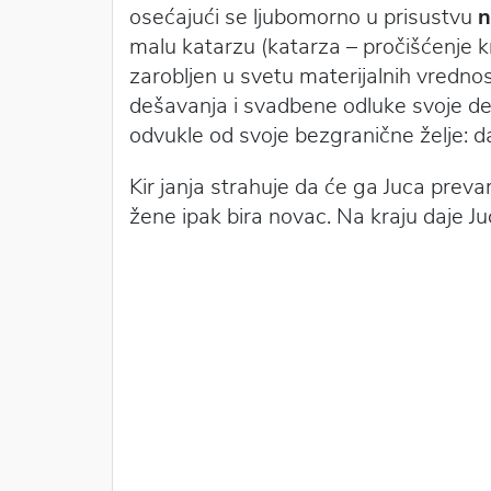
osećajući se ljubomorno u prisustvu
n
malu katarzu (katarza – pročišćenje 
zarobljen u svetu materijalnih vrednos
dešavanja i svadbene odluke svoje d
odvukle od svoje bezgranične želje: da
Kir janja strahuje da će ga Juca preva
žene ipak bira novac. Na kraju daje Ju