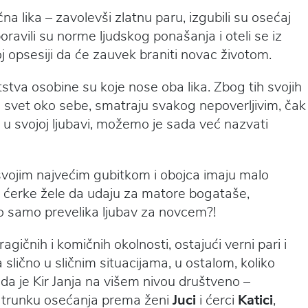
a lika – zavolevši zlatnu paru, izgubili su osećaj
oravili su norme ljudskog ponašanja i oteli se iz
j opsesiji da će zauvek braniti novac životom.
tva osobine su koje nose oba lika. Zbog tih svojih
 svet oko sebe, smatraju svakog nepoverljivim, čak
i u svojoj ljubavi, možemo je sada već nazvati
vojim najvećim gubitkom i obojca imaju malo
je ćerke žele da udaju za matore bogataše,
e to samo prevelika ljubav za novcem?!
agičnih i komičnih okolnosti, ostajući verni pari i
slično u sličnim situacijama, u ostalom, koliko
m da je Kir Janja na višem nivou društveno –
je trunku osećanja prema ženi
Juci
i ćerci
Katici
,