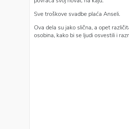
povraća svoj novac na kaju.
Sve troškove svadbe plaća Anseli.
Ova dela su jako slična, a opet različit
osobina, kako bi se ljudi osvestili i ra