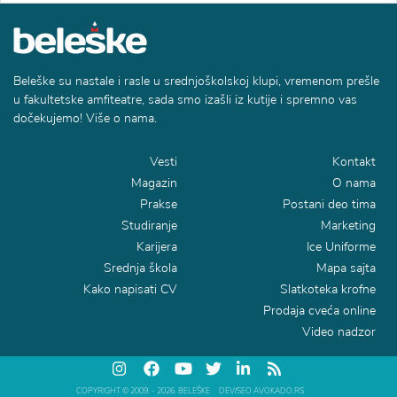
Beleške su nastale i rasle u srednjoškolskoj klupi, vremenom prešle
u fakultetske amfiteatre, sada smo izašli iz kutije i spremno vas
dočekujemo! Više o nama.
Vesti
Kontakt
Magazin
O nama
Prakse
Postani deo tima
Studiranje
Marketing
Karijera
Ice Uniforme
Srednja škola
Mapa sajta
Kako napisati CV
Slatkoteka krofne
Prodaja cveća online
Video nadzor
COPYRIGHT © 2009. - 2026. BELEŠKE
DEV/SEO AVOKADO.RS