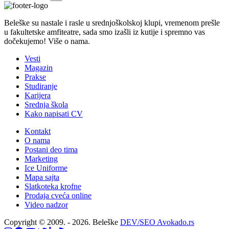
Beleške su nastale i rasle u srednjoškolskoj klupi, vremenom prešle
u fakultetske amfiteatre, sada smo izašli iz kutije i spremno vas
dočekujemo! Više o nama.
Vesti
Magazin
Prakse
Studiranje
Karijera
Srednja škola
Kako napisati CV
Kontakt
O nama
Postani deo tima
Marketing
Ice Uniforme
Mapa sajta
Slatkoteka krofne
Prodaja cveća online
Video nadzor
Copyright © 2009. - 2026. Beleške
DEV/SEO Avokado.rs