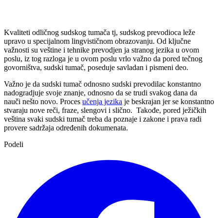
Kvaliteti odličnog sudskog tumača tj, sudskog prevodioca leže
upravo u specijalnom lingvističnom obrazovanju. Od ključne
važnosti su veštine i tehnike prevodjen ja stranog jezika u ovom
poslu, iz tog razloga je u ovom poslu vrlo važno da pored tečnog
govorništva, sudski tumač, poseduje savladan i pismeni deo.
Važno je da sudski tumač odnosno sudski prevodilac konstantno
nadogradjuje svoje znanje, odnosno da se trudi svakog dana da
nauči nešto novo. Proces
učenja jezika
je beskrajan jer se konstantno
stvaraju nove reči, fraze, slengovi i slično. Takođe, pored ježičkih
veština svaki sudski tumač treba da poznaje i zakone i prava radi
provere sadržaja određenih dokumenata.
Podeli