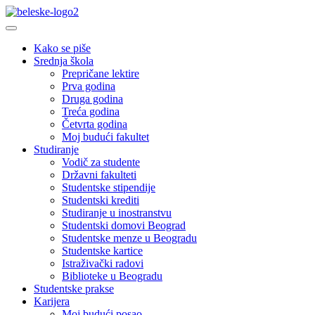
Kako se piše
Srednja škola
Prepričane lektire
Prva godina
Druga godina
Treća godina
Četvrta godina
Moj budući fakultet
Studiranje
Vodič za studente
Državni fakulteti
Studentske stipendije
Studentski krediti
Studiranje u inostranstvu
Studentski domovi Beograd
Studentske menze u Beogradu
Studentske kartice
Istraživački radovi
Biblioteke u Beogradu
Studentske prakse
Karijera
Moj budući posao