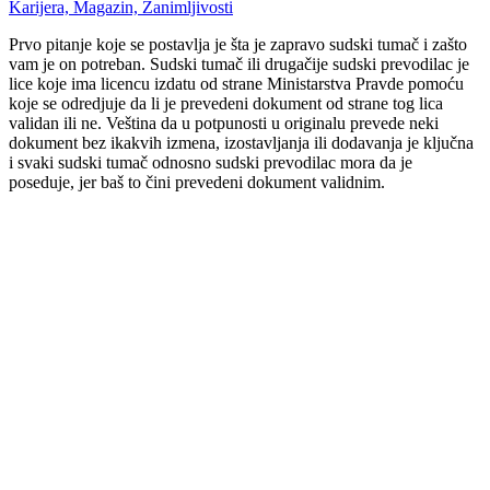
Karijera,
Magazin,
Zanimljivosti
Prvo pitanje koje se postavlja je šta je zapravo sudski tumač i zašto
vam je on potreban. Sudski tumač ili drugačije sudski prevodilac je
lice koje ima licencu izdatu od strane Ministarstva Pravde pomoću
koje se odredjuje da li je prevedeni dokument od strane tog lica
validan ili ne. Veština da u potpunosti u originalu prevede neki
dokument bez ikakvih izmena, izostavljanja ili dodavanja je ključna
i svaki sudski tumač odnosno sudski prevodilac mora da je
poseduje, jer baš to čini prevedeni dokument validnim.