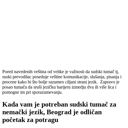
Pored navedenih veština od velike je važnosti da sudski tumač tj,
suski prevodilac poseduje veštine komunikacije, slušanja, pisanja i
procene kako bi što bolje razumeo ciljani strani jezik. Zapravo je
posao tumača da sruši jezičku barijeru izmedju dva ili više lica i
pomogne im pri sporazumevanju.
Kada vam je potreban sudski tumač za
nemački jezik, Beograd je odličan
početak za potragu