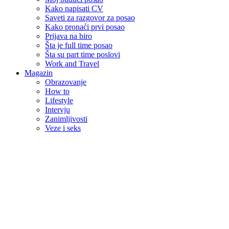
Kako napisati CV
Saveti za razgovor za posao
Kako pronaći prvi posao
Prijava na biro
Šta je full time posao
Šta su part time poslovi
Work and Travel
Magazin
Obrazovanje
How to
Lifestyle
Intervju
Zanimljivosti
Veze i seks