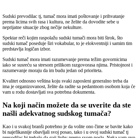
Sudski prevodilac tj, tumač mora imati poštovanje i prihvatanje
prema licima svih rasa i kultura, ne želite da dovodite sebe u
neprijatne situacije zbog nečije nekulture.
Spektar reči kojim raspolažu sudski tumači mora biti širok, što
sudski tumač poseduje širi vokabular, to je elokventniji i samim tim
predstavlja logičan izbor.
Sudski tumač mora imati razumevanje prema težim govornicima
iako se susreću sa stresom prilikom razgovorasa njima. Pristojnost i
razumevanje moraju da im budu jedan od prioriteta.
Kvalitet odnosno veština koju svaki zaposleni generalno treba da
ima je organizovanost, želite da radite sa pedantnom osobom koja će
vam u rodu dostavljati sva potrebna dokumenta.
Na koji način možete da se uverite da ste
našli adekvatnog sudskog tumača?
Kao i u svakoj branši potrebno je da volite ono čime se bavite kako
bi najefikasnije obavljali svoj posao, tako i u ovoj sudski tumač tj
prevodilac bi trebalo da gaji ljubv prema svom poslu. Neka vam ovo