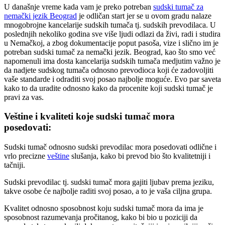
U današnje vreme kada vam je preko potreban
sudski tumač za
nemački jezik Beograd
je odličan start jer se u ovom gradu nalaze
mnogobrojne kancelarije sudskih tumača tj. sudskih prevodilaca. U
poslednjih nekoliko godina sve više ljudi odlazi da živi, radi i studira
u Nemačkoj, a zbog dokumentacije poput pasoša, vize i slično im je
potreban sudski tumač za nemački jezik. Beograd, kao što smo već
napomenuli ima dosta kancelarija sudskih tumača medjutim važno je
da nadjete sudskog tumača odnosno prevodioca koji će zadovoljiti
vaše standarde i odraditi svoj posao najbolje moguće. Evo par saveta
kako to da uradite odnosno kako da procenite koji sudski tumač je
pravi za vas.
Veštine i kvaliteti koje sudski tumač mora
posedovati:
Sudski tumač odnosno sudski prevodilac mora posedovati odlične i
vrlo precizne
veštine
slušanja, kako bi prevod bio što kvalitetniji i
tačniji.
Sudski prevodilac tj. sudski tumač mora gajiti ljubav prema jeziku,
takve osobe će najbolje raditi svoj posao, a to je vaša ciljna grupa.
Kvalitet odnosno sposobnost koju sudski tumač mora da ima je
sposobnost razumevanja pročitanog, kako bi bio u poziciji da