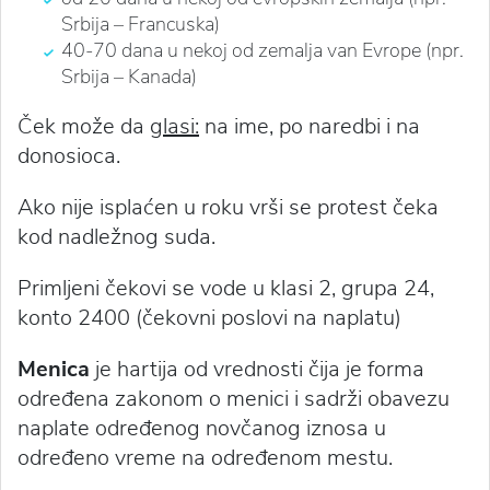
Srbija – Francuska)
40-70 dana u nekoj od zemalja van Evrope (npr.
Srbija – Kanada)
Ček može da
glasi:
na ime, po naredbi i na
donosioca.
Ako nije isplaćen u roku vrši se protest čeka
kod nadležnog suda.
Primljeni čekovi se vode u klasi 2, grupa 24,
konto 2400 (čekovni poslovi na naplatu)
Menica
je hartija od vrednosti čija je forma
određena zakonom o menici i sadrži obavezu
naplate određenog novčanog iznosa u
određeno vreme na određenom mestu.