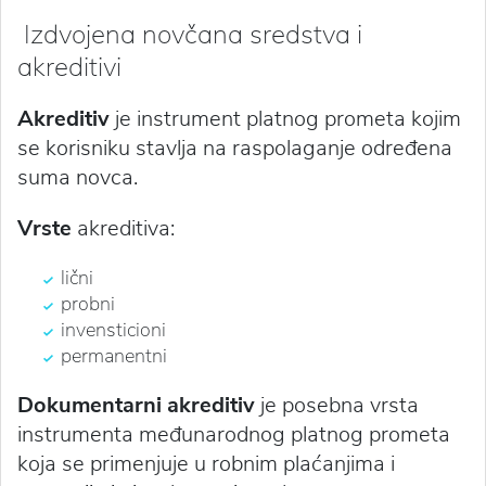
Izdvojena novčana sredstva i
akreditivi
Akreditiv
je instrument platnog prometa kojim
se korisniku stavlja na raspolaganje određena
suma novca.
Vrste
akreditiva:
lični
probni
invensticioni
permanentni
Dokumentarni akreditiv
je posebna vrsta
instrumenta međunarodnog platnog prometa
koja se primenjuje u robnim plaćanjima i