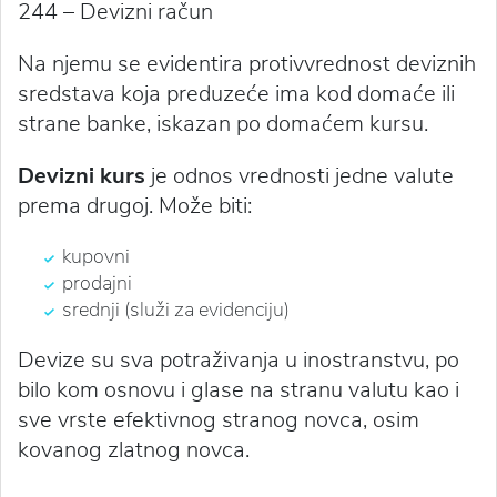
244 – Devizni račun
Na njemu se evidentira protivvrednost deviznih
sredstava koja preduzeće ima kod domaće ili
strane banke, iskazan po domaćem kursu.
Devizni kurs
je odnos vrednosti jedne valute
prema drugoj. Može biti:
kupovni
prodajni
srednji (služi za evidenciju)
Devize su sva potraživanja u inostranstvu, po
bilo kom osnovu i glase na stranu valutu kao i
sve vrste efektivnog stranog novca, osim
kovanog zlatnog novca.