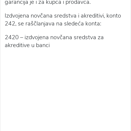
garancija je i za kupca i prodavca.
Izdvojena novčana sredstva i akreditivi, konto
242, se raščlanjava na sledeća konta:
2420 – izdvojena novčana sredstva za
akreditive u banci