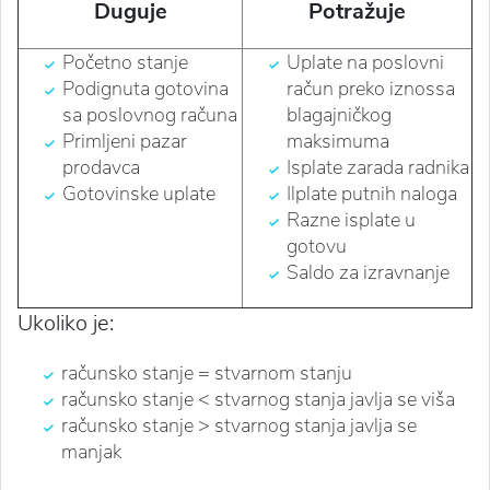
Duguje
Potražuje
Početno stanje
Uplate na poslovni
Podignuta gotovina
račun preko iznossa
sa poslovnog računa
blagajničkog
Primljeni pazar
maksimuma
prodavca
Isplate zarada radnika
Gotovinske uplate
Ilplate putnih naloga
Razne isplate u
gotovu
Saldo za izravnanje
Ukoliko je:
računsko stanje = stvarnom stanju
računsko stanje < stvarnog stanja javlja se viša
računsko stanje > stvarnog stanja javlja se
manjak