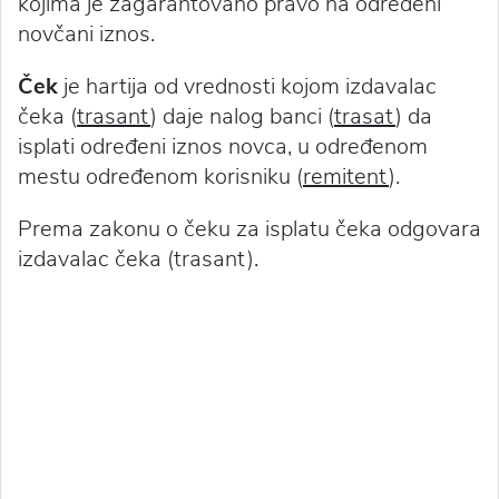
kojima je zagarantovano pravo na određeni
novčani iznos.
Ček
je hartija od vrednosti kojom izdavalac
čeka (
trasant
) daje nalog banci (
trasat
) da
isplati određeni iznos novca, u određenom
mestu određenom korisniku (
remitent
).
Prema zakonu o čeku za isplatu čeka odgovara
izdavalac čeka (trasant).