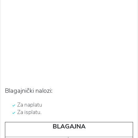
Blagajnički nalozi:
Za naplatu
Za isplatu.
BLAGAJNA