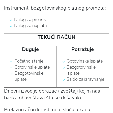
Instrumenti bezgotovinskog platnog prometa:
Nalog za prenos
Nalog za naplatu
TEKUĆI RAČUN
Duguje
Potražuje
Početno stanje
Gotovinske isplate
Gotovinske uplate
Bezgotovinske
Bezgotovinske
isplate
uplate
Saldo za izravnanje
Dnevni izvod
je obrazac (izveštaj) kojim nas
banka obaveštava šta se dešavalo.
Prelazni račun koristimo u slučaju kada