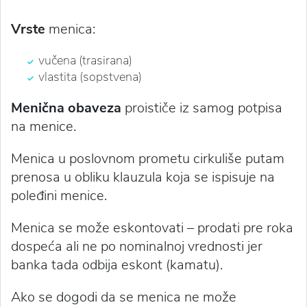
Vrste
menica:
vučena (trasirana)
vlastita (sopstvena)
Menična obaveza
proističe iz samog potpisa
na menice.
Menica u poslovnom prometu cirkuliše putam
prenosa u obliku klauzula koja se ispisuje na
poleđini menice.
Menica se može eskontovati – prodati pre roka
dospeća ali ne po nominalnoj vrednosti jer
banka tada odbija eskont (kamatu).
Ako se dogodi da se menica ne može