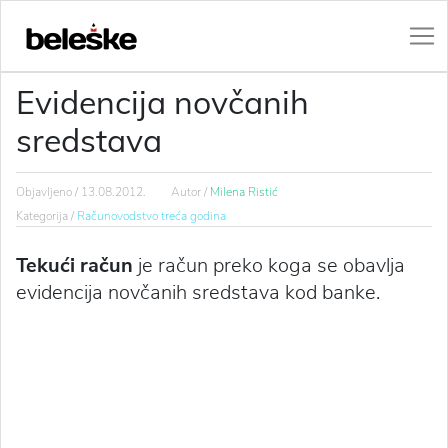
Evidencija novčanih
sredstava
Objavljeno /
13.08.2012.
Autor /
Milena Ristić
Kategorija /
Računovodstvo treća godina
Tekući račun
je račun preko koga se obavlja
evidencija novčanih sredstava kod banke.