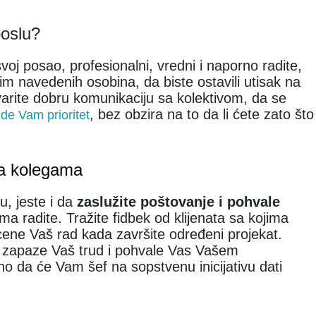
poslu?
oj posao, profesionalni, vredni i naporno radite,
sim navedenih osobina, da biste ostavili utisak na
arite dobru komunikaciju sa kolektivom, da se
, bez obzira na to da li ćete zato što
de Vam prioritet
sa kolegama
, jeste i da
zaslužite poštovanje i pohvale
ojima radite. Tražite fidbek od klijenata sa kojima
cene Vaš rad kada završite određeni projekat.
ti zapaze Vaš trud i pohvale Vas Vašem
 da će Vam šef na sopstvenu inicijativu dati