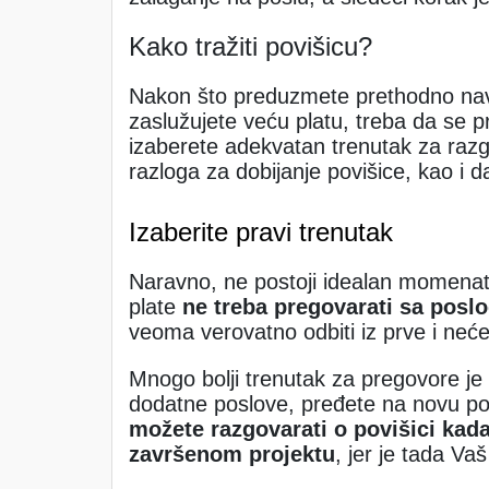
Kako tražiti povišicu?
Nakon što preduzmete prethodno nave
zaslužujete veću platu, treba da se 
izaberete adekvatan trenutak za raz
razloga za dobijanje povišice, kao i d
Izaberite pravi trenutak
Naravno, ne postoji idealan momenat
plate
ne treba pregovarati sa posl
veoma verovatno odbiti iz prve i neće
Mnogo bolji trenutak za pregovore je
dodatne poslove, pređete na novu poz
možete razgovarati o povišici kad
završenom projektu
, jer je tada Vaš 