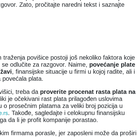
ovor. Zato, pročitajte naredni tekst i saznajte
traženja povišice postoji još nekoliko faktora koje
 se odlučite za razgovor. Naime,
povećanje plate
ržavi
, finansijske situacije u firmi u kojoj radite, ali i
a povećala plata.
išici, treba da
proverite procenat rasta plata na
iki je očekivani rast plata prilagođen uslovima
ju o prosečnim platama za veliki broj pozicija u
. Takođe, sagledajte i celokupnu finansijsku
e.rs
ega da li je profit kompanije porastao.
tskim firmama porasle, jer zaposleni može da proširi