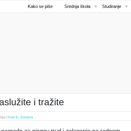
Kako se piše
Srednja škola
Studiranje
služite i tražite
ija /
How to,
Karijera