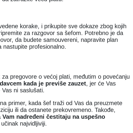
dene korake, i prikupite sve dokaze zbog kojih
pripremite za razgovor sa šefom. Potrebno je da
govor, da budete samouvereni, napravite plan
a nastupite profesionalno.
 za pregovore o većoj plati, međutim o povećanju
odavcem kada je previše zauzet
, jer će Vas
 Vas ni saslušati.
 na primer, kada šef traži od Vas da preuzmete
iciju ili da ostanete prekovremeno. Takođe,
a Vam nadređeni čestitaju na uspešno
učinak najvidljiviji.