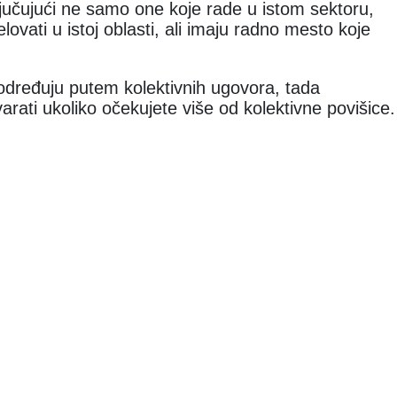
ljučujući ne samo one koje rade u istom sektoru,
ovati u istoj oblasti, ali imaju radno mesto koje
 određuju putem kolektivnih ugovora, tada
ti ukoliko očekujete više od kolektivne povišice.