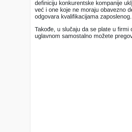
definiciju konkurentske kompanije uk
već i one koje ne moraju obavezno del
odgovara kvalifikacijama zaposlenog.
Takođe, u slučaju da se plate u firmi
uglavnom samostalno možete pregovara