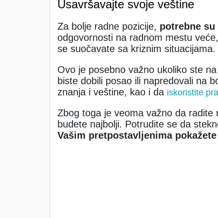
Usavršavajte svoje veštine
Za bolje radne pozicije,
potrebne su 
odgovornosti na radnom mestu veće, 
se suočavate sa kriznim situacijama.
Ovo je posebno važno ukoliko ste na pra
biste dobili posao ili napredovali na b
znanja i veštine, kao i da
iskoristite p
Zbog toga je veoma važno da radite na 
budete najbolji. Potrudite se da stekne
Vašim pretpostavljenima pokažete 