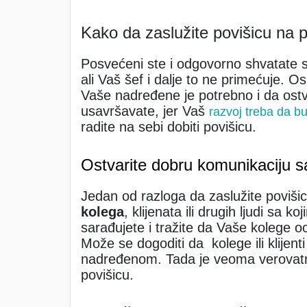
Kako da zaslužite povišicu na 
Posvećeni ste i odgovorno shvatate sv
ali Vaš šef i dalje to ne primećuje. O
Vaše nadređene je potrebno i da ostv
usavršavate, jer Vaš
razvoj treba da bu
radite na sebi dobiti povišicu.
Ostvarite dobru komunikaciju 
Jedan od razloga da zaslužite povišicu
kolega
, klijenata ili drugih ljudi sa k
sarađujete i tražite da Vaše kolege o
Može se dogoditi da kolege ili klijen
nadređenom. Tada je veoma verovatno
povišicu.