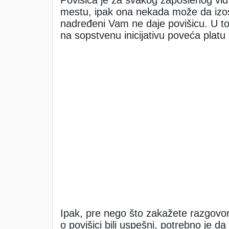
Povišica je za svakog zaposlenog vid
mestu, ipak ona nekada može da izos
nadređeni Vam ne daje povišicu. U 
na sopstvenu inicijativu poveća platu i
Ipak, pre nego što zakažete razgovor
o povišici bili uspešni, potrebno je da