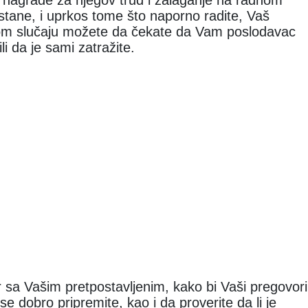
 nagrade za njegov trud i zalaganje na radnom
tane, i uprkos tome što naporno radite, Vaš
tom slučaju možete da čekate da Vam poslodavac
li da je sami zatražite.
 sa Vašim pretpostavljenim, kako bi Vaši pregovori
 se dobro pripremite, kao i da proverite da li je