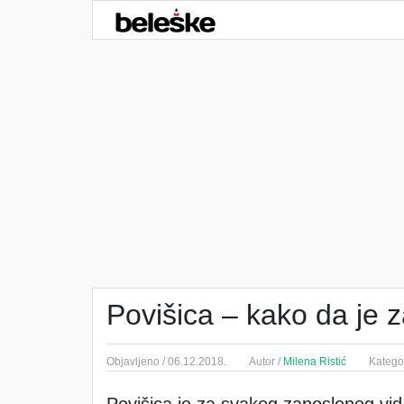
Povišica – kako da je za
Objavljeno /
06.12.2018.
Autor /
Milena Ristić
Kategor