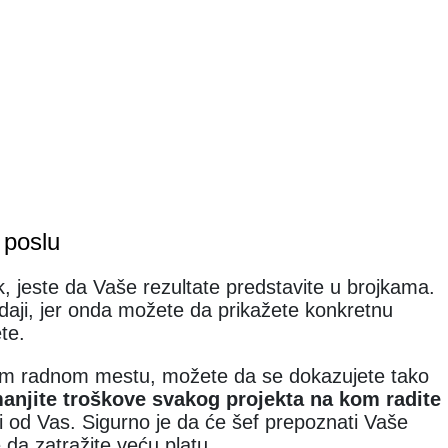
 poslu
k, jeste da Vaše rezultate predstavite u brojkama.
odaji, jer onda možete da prikažete konkretnu
te.
om radnom mestu, možete da se dokazujete tako
anjite troškove svakog projekta na kom radite
ži od Vas. Sigurno je da će šef prepoznati Vaše
 da zatražite veću platu.