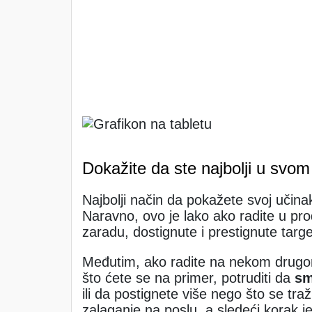
Dokažite da ste najbolji u svom
Najbolji način da pokažete svoj učina
Naravno, ovo je lako ako radite u pr
zaradu, dostignute i prestignute targe
Međutim, ako radite na nekom drug
što ćete se na primer, potruditi da
sm
ili da postignete više nego što se tra
zalaganje na poslu, a sledeći korak je