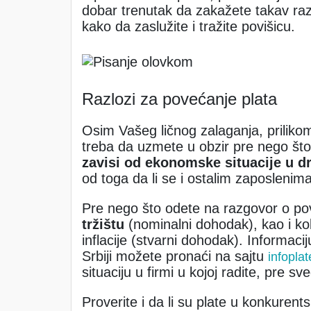
dobar trenutak da zakažete takav razg
kako da zaslužite i tražite povišicu.
Razlozi za povećanje plata
Osim Vašeg ličnog zalaganja, prilikom 
treba da uzmete u obzir pre nego što
zavisi od ekonomske situacije u d
od toga da li se i ostalim zaposlenim
Pre nego što odete na razgovor o pov
tržištu
(nominalni dohodak), kao i kol
inflacije (stvarni dohodak). Informaci
Srbiji možete pronaći na sajtu
infoplat
situaciju u firmi u kojoj radite, pre sv
Proverite i da li su plate u konkuren