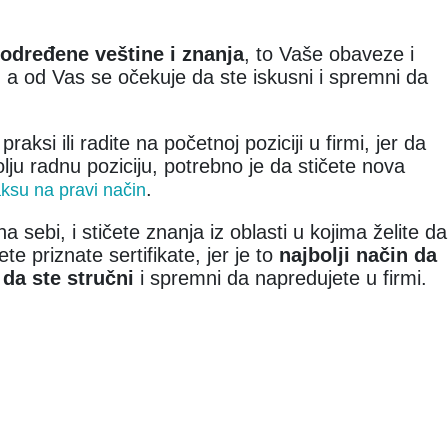
određene veštine i znanja
, to Vaše obaveze i
a od Vas se očekuje da ste iskusni i spremni da
ksi ili radite na početnoj poziciji u firmi, jer da
olju radnu poziciju, potrebno je da stičete nova
.
raksu na pravi način
sebi, i stičete znanja iz oblasti u kojima želite da
te priznate sertifikate, jer je to
najbolji način da
da ste stručni
i spremni da napredujete u firmi.