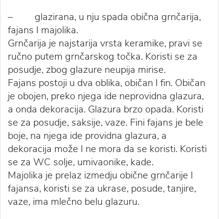
– glazirana, u nju spada obična grnčarija,
fajans I majolika.
Grnčarija je najstarija vrsta keramike, pravi se
ručno putem grnčarskog točka. Koristi se za
posudje, zbog glazure neupija mirise.
Fajans postoji u dva oblika, običan I fin. Običan
je obojen, preko njega ide neprovidna glazura,
a onda dekoracija. Glazura brzo opada. Koristi
se za posudje, saksije, vaze. Fini fajans je bele
boje, na njega ide providna glazura, a
dekoracija može I ne mora da se koristi. Koristi
se za WC solje, umivaonike, kade.
Majolika je prelaz izmedju obične grnčarije I
fajansa, koristi se za ukrase, posude, tanjire,
vaze, ima mlečno belu glazuru.