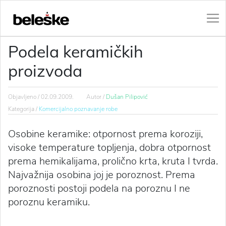
Podela keramičkih
proizvoda
Objavljeno /
02.09.2009.
Autor /
Dušan Pilipović
Kategorija /
Komercijalno poznavanje robe
Osobine keramike: otpornost prema koroziji,
visoke temperature topljenja, dobra otpornost
prema hemikalijama, prolično krta, kruta I tvrda.
Najvažnija osobina joj je poroznost. Prema
poroznosti postoji podela na poroznu I ne
poroznu keramiku.