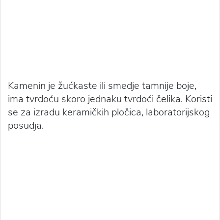
Kamenin je žućkaste ili smedje tamnije boje,
ima tvrdoću skoro jednaku tvrdoći čelika. Koristi
se za izradu keramičkih pločica, laboratorijskog
posudja.