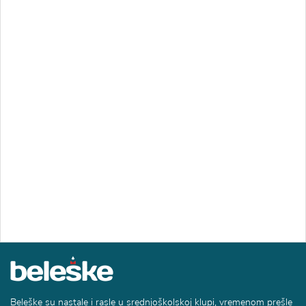
Beleške su nastale i rasle u srednjoškolskoj klupi, vremenom prešle