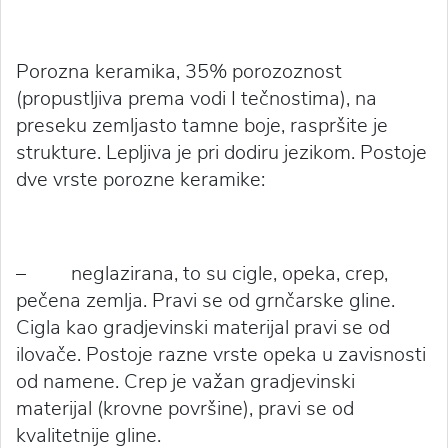
Porozna keramika, 35% porozoznost
(propustljiva prema vodi I tečnostima), na
preseku zemljasto tamne boje, raspršite je
strukture. Lepljiva je pri dodiru jezikom. Postoje
dve vrste porozne keramike:
– neglazirana, to su cigle, opeka, crep,
pečena zemlja. Pravi se od grnčarske gline.
Cigla kao gradjevinski materijal pravi se od
ilovače. Postoje razne vrste opeka u zavisnosti
od namene. Crep je važan gradjevinski
materijal (krovne površine), pravi se od
kvalitetnije gline.