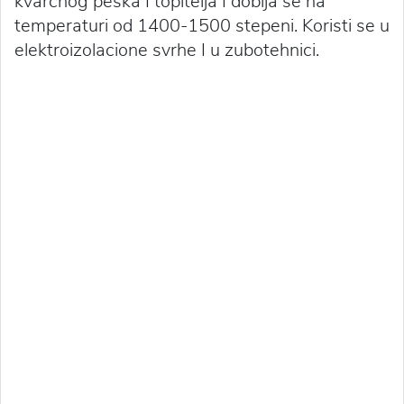
kvarcnog peska I topitelja I dobija se na
temperaturi od 1400-1500 stepeni. Koristi se u
elektroizolacione svrhe I u zubotehnici.