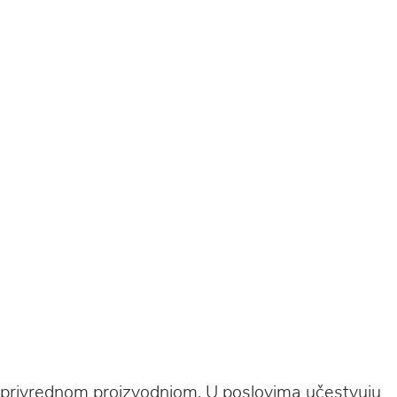
oljuprivrednom proizvodnjom. U poslovima učestvuju