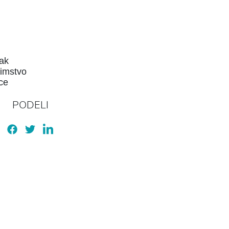
rak
timstvo
ce
PODELI