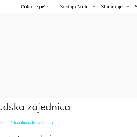
Kako se piše
Srednja škola
Studiranje
judska zajednica
gorija /
Sociologija treća godina