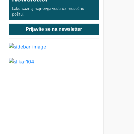
Lako saznaj najnovije vesti uz mesečnu
poštu!
Prijavite se na newsletter