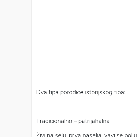
Dva tipa porodice istorijskog tipa:
Tradicionalno – patrijahalna
Živi na selu, prva naselja, vavi se p