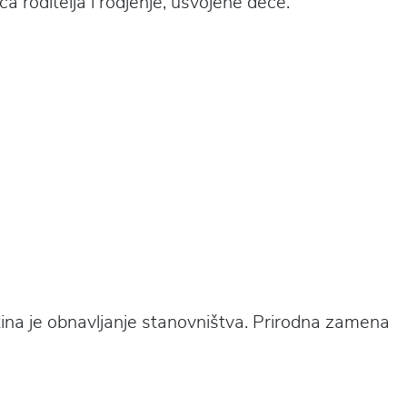
ca roditelja i rodjenje, usvojene dece.
ština je obnavljanje stanovništva. Prirodna zamena