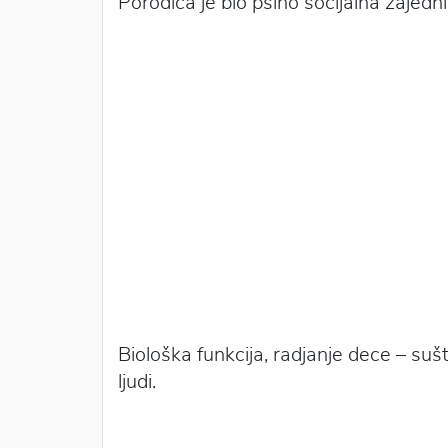
Porodica je bio psiho socijalna zajedni
Biološka funkcija, radjanje dece – su
ljudi.