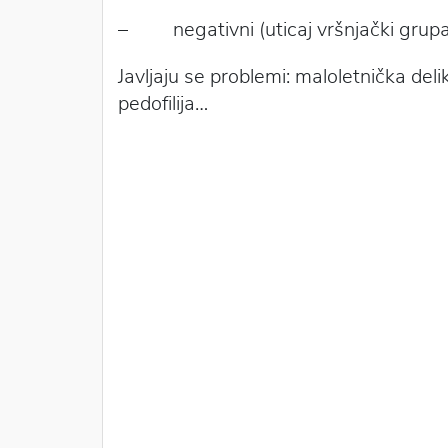
– negativni (uticaj vršnjački grupa, m
Javljaju se problemi: maloletnička deli
pedofilija…