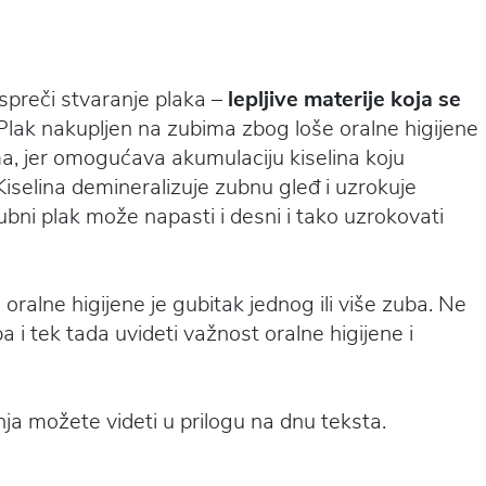
spreči stvaranje plaka –
lepljive materije koja se
. Plak nakupljen na zubima zbog loše oralne higijene
a, jer omogućava akumulaciju kiselina koju
Kiselina demineralizuje zubnu gleđ i uzrokuje
ubni plak može napasti i desni i tako uzrokovati
oralne higijene je gubitak jednog ili više zuba. Ne
i tek tada uvideti važnost oralne higijene i
nja možete videti u prilogu na dnu teksta.