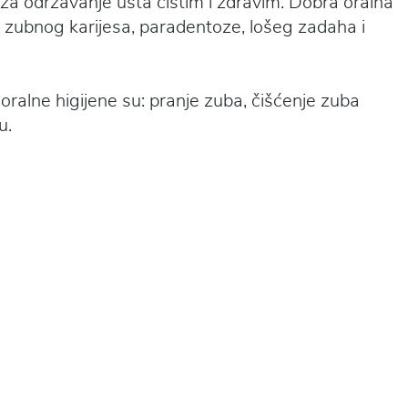
 za održavanje usta čistim i zdravim. Dobra oralna
 zubnog karijesa, paradentoze, lošeg zadaha i
oralne higijene su: pranje zuba, čišćenje zuba
u.