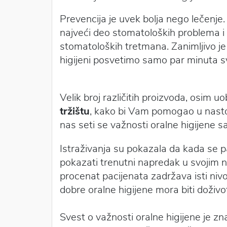
Prevencija je uvek bolja nego lečenje
najveći deo stomatoloških problema i 
stomatoloških tretmana. Zanimljivo je
higijeni posvetimo samo par minuta s
Velik broj različitih proizvoda, osim u
tržištu
, kako bi Vam pomogao u nasto
nas seti se važnosti oralne higijene
Istraživanja su pokazala da kada se p
pokazati trenutni napredak u svojim 
procenat pacijenata zadržava isti niv
dobre oralne higijene mora biti doživ
Svest o važnosti oralne higijene je zn