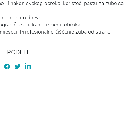
 ili nakon svakog obroka, koristeći pastu za zube sa
anje jednom dnevno
 ograničite grickanje između obroka.
mjeseci. Prrofesionalno čišćenje zuba od strane
PODELI