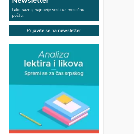
Newsletter
Lako saznaj najnovije vesti uz mesečnu
poštu!
Prijavite se na newsletter