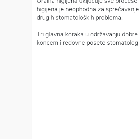
Oralna higijena uključuje sve procese
higijena je neophodna za sprečavanje
drugih stomatoloških problema.
Tri glavna koraka u održavanju dobre 
koncem i redovne posete stomatolog