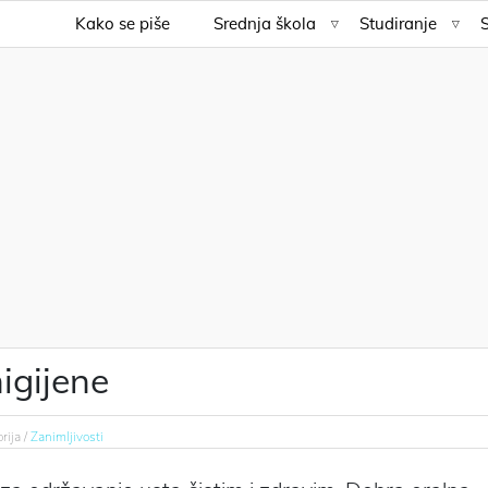
Kako se piše
Srednja škola
Studiranje
igijene
rija /
Zanimljivosti