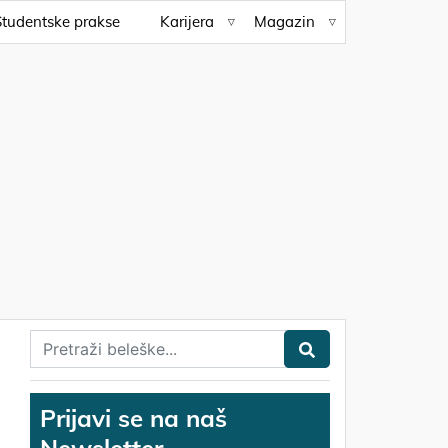
Studentske prakse
Karijera
Magazin
Prijavi se na naš