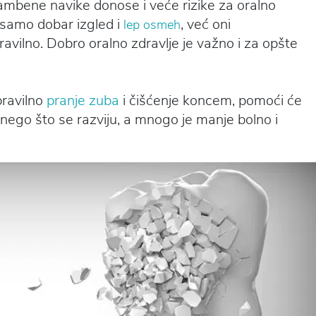
rambene navike donose i veće rizike za oralno
 samo dobar izgled i
, već oni
lep osmeh
vilno. Dobro oralno zdravlje je važno i za opšte
ravilno
pranje zuba
i čišćenje koncem, pomoći će
nego što se razviju, a mnogo je manje bolno i