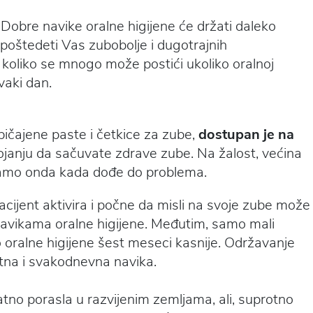
. Dobre navike
oralne higijene
će držati daleko
poštedeti Vas zubobolje i dugotrajnih
 koliko se mnogo može postići ukoliko oralnoj
vaki dan.
običajene paste i četkice za zube,
dostupan je na
janju da sačuvate zdrave zube. Na žalost, većina
 samo onda kada dođe do problema.
acijent aktivira i počne da misli na svoje zube može
navikama oralne higijene. Međutim, samo mali
o oralne higijene šest meseci kasnije. Održavanje
otna i svakodnevna navika.
atno porasla u razvijenim zemljama, ali, suprotno