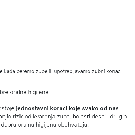
are kada peremo zube ili upotrebljavamo zubni konac
bre oralne higijene
postoje
jednostavni koraci koje svako od nas
jio rizik od kvarenja zuba, bolesti desni i drugih
dobru oralnu higijenu obuhvataju: