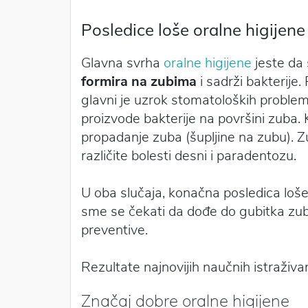
Posledice loše oralne higijene
Glavna svrha
oralne higijene
jeste da 
formira na zubima
i sadrži bakterije
glavni je uzrok stomatoloških problem
proizvode bakterije na površini zuba. 
propadanje zuba (šupljine na zubu). Z
različite bolesti desni i paradentozu.
U oba slučaja, konačna posledica loše 
sme se čekati da dođe do gubitka zuba 
preventive.
Rezultate najnovijih naučnih istraživa
Značaj dobre oralne higijene