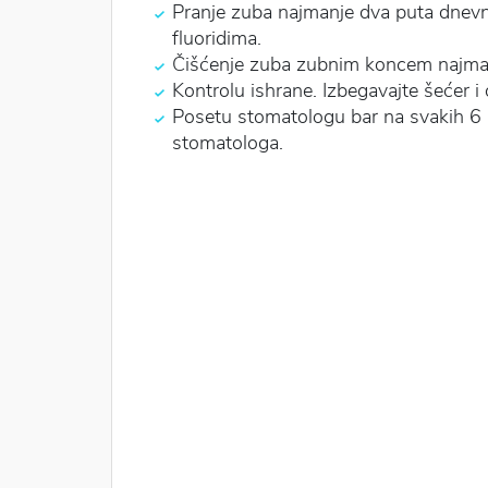
Pranje zuba najmanje dva puta dnevno
fluoridima.
Čišćenje zuba zubnim koncem najm
Kontrolu ishrane. Izbegavajte šećer i
Posetu stomatologu bar na svakih 6 
stomatologa.