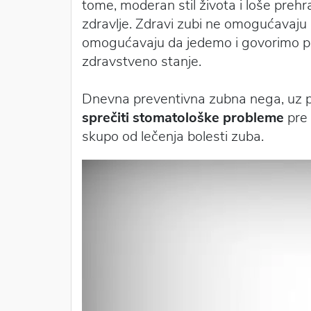
tome, moderan stil života i loše preh
zdravlje. Zdravi zubi ne omogućavaju
omogućavaju da jedemo i govorimo pra
zdravstveno stanje.
Dnevna preventivna zubna nega, uz p
sprečiti stomatološke probleme
pre 
skupo od lečenja bolesti zuba.