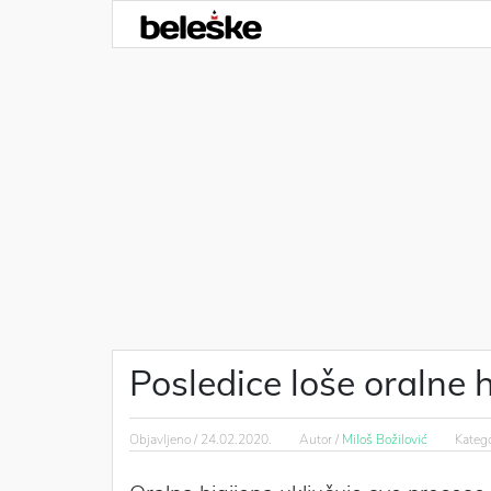
Posledice loše oralne h
Objavljeno /
24.02.2020.
Autor /
Miloš Božilović
Katego