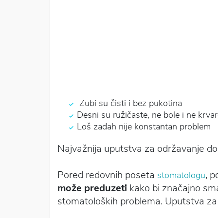
Zubi su čisti i bez pukotina
Desni su ružičaste, ne bole i ne krv
Loš zadah nije konstantan problem
Najvažnija uputstva za održavanje do
Pored redovnih poseta
, 
stomatologu
može preduzeti
kako bi značajno sman
stomatoloških problema.
Uputstva za 