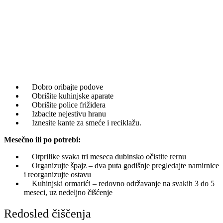
Dobro oribajte podove
Obrišite kuhinjske aparate
Obrišite police frižidera
Izbacite nejestivu hranu
Iznesite kante za smeće i reciklažu.
Mesečno ili po potrebi:
Otprilike svaka tri meseca dubinsko očistite rernu
Organizujte špajz – dva puta godišnje pregledajte namirnice
i reorganizujte ostavu
Kuhinjski ormarići – redovno održavanje na svakih 3 do 5
meseci, uz nedeljno čišćenje
Redosled čiščenja