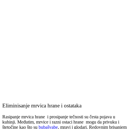
Eliminisanje mrvica hrane i ostataka
Rasipanje mrvica hrane i prosipanje tečnosti su česta pojava u
kuhinji. Međutim, mrvice i razni ostaci hrane mogu da privuku i
štetočine kao što su
bubašvabe
, mravi i glodari. Redovnim brisanjem