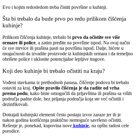
Evo i kojim redosledom treba čistiti površine u kuhinji.
Šta bi trebalo da bude prvo po redu prilikom čišćenja
kuhinje?
Prilikom čišćenja kuhinje, trebalo bi
prvo da očistite sve više
ormare ili police
, a zatim pređite na površine ispod. Na ovaj način
će sve mrvice ili prašina pasti na površinu ispod. Dalje, bićete u
mogućnosti da izvadite proizvode iz kuhinjskih ormara i da temeljno
obrišete police i uklonite potencijalne lepljive tragove.
Koji deo kuhinje bi trebalo očistiti na kraju?
Vođeni stavkama iz prethodnoh pasusa, čišćenje podova bi trebalo
ostaviti za kraj.
Opšte pravilo čišćenja je da radite od vrha
prema podu
, kako biste omogućili da prljavština ili prašina sa viših
područja padne dole, bez prljanja područja koja ste već očistili i
dezinfikovali.
Dotrajali kuhinjski elementi često postaju izvor zaraze jer ih je
nakon godina korišćenja praktično nemoguće savršeno očistiti.
Rešenje je, ponekad, kupovina nove
kuhinje
, na opštu radost cele
porodice.