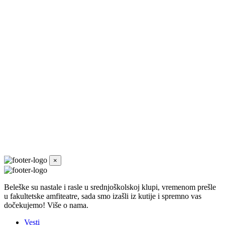
×
Beleške su nastale i rasle u srednjoškolskoj klupi, vremenom prešle
u fakultetske amfiteatre, sada smo izašli iz kutije i spremno vas
dočekujemo! Više o nama.
Vesti