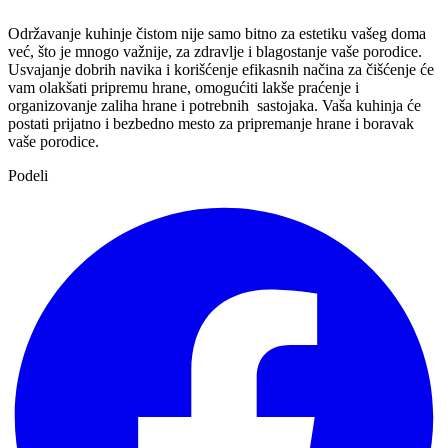
Održavanje kuhinje čistom nije samo bitno za estetiku vašeg doma
već, što je mnogo važnije, za zdravlje i blagostanje vaše porodice.
Usvajanje dobrih navika i korišćenje efikasnih načina za čišćenje će
vam olakšati pripremu hrane, omogućiti lakše praćenje i
organizovanje zaliha hrane i potrebnih sastojaka. Vaša kuhinja će
postati prijatno i bezbedno mesto za pripremanje hrane i boravak
vaše porodice.
Podeli