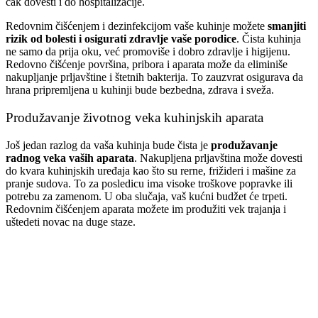
čak dovesti i do hospitalizacije.
Redovnim čišćenjem i dezinfekcijom vaše kuhinje možete
smanjiti
rizik od bolesti i osigurati zdravlje vaše porodice
. Čista kuhinja
ne samo da prija oku, već promoviše i dobro zdravlje i higijenu.
Redovno čišćenje površina, pribora i aparata može da eliminiše
nakupljanje prljavštine i štetnih bakterija. To zauzvrat osigurava da
hrana pripremljena u kuhinji bude bezbedna, zdrava i sveža.
Produžavanje životnog veka kuhinjskih aparata
Još jedan razlog da vaša kuhinja bude čista je
produžavanje
radnog veka vaših aparata
. Nakupljena prljavština može dovesti
do kvara kuhinjskih uređaja kao što su rerne, frižideri i mašine za
pranje sudova. To za posledicu ima visoke troškove popravke ili
potrebu za zamenom. U oba slučaja, vaš kućni budžet će trpeti.
Redovnim čišćenjem aparata možete im produžiti vek trajanja i
uštedeti novac na duge staze.