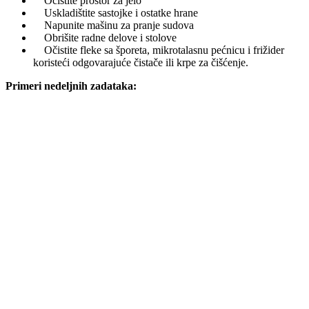
Očistite prostor za jelo
Uskladištite sastojke i ostatke hrane
Napunite mašinu za pranje sudova
Obrišite radne delove i stolove
Očistite fleke sa šporeta, mikrotalasnu pećnicu i frižider
koristeći odgovarajuće čistače ili krpe za čišćenje.
Primeri nedeljnih zadataka: