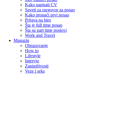
Kako napisati CV
Saveti za razgovor za posao
Kako pronaći prvi posao
Prijava na biro
Šta je full time posao
Šta su part time poslovi
Work and Travel
Magazin
Obrazovanje
How to
Lifestyle
Intervju
Zanimljivosti
Veze i seks