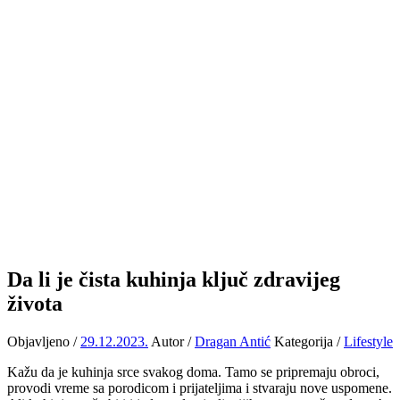
Da li je čista kuhinja ključ zdravijeg
života
Objavljeno /
29.12.2023.
Autor /
Dragan Antić
Kategorija /
Lifestyle
Kažu da je kuhinja srce svakog doma. Tamo se pripremaju obroci,
provodi vreme sa porodicom i prijateljima i stvaraju nove uspomene.