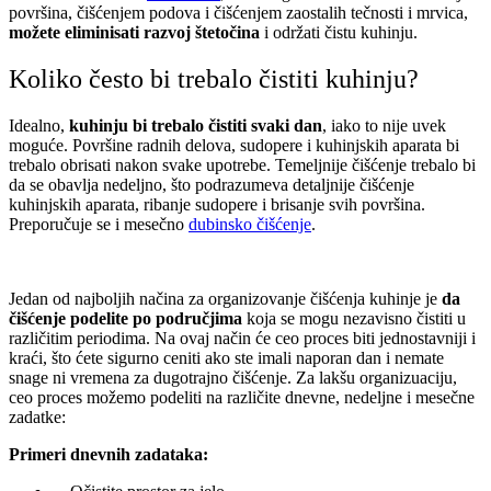
površina, čišćenjem podova i čišćenjem zaostalih tečnosti i mrvica,
možete eliminisati razvoj štetočina
i održati čistu kuhinju.
Koliko često bi trebalo čistiti kuhinju?
Idealno,
kuhinju bi trebalo čistiti svaki dan
, iako to nije uvek
moguće. Površine radnih delova, sudopere i kuhinjskih aparata bi
trebalo obrisati nakon svake upotrebe. Temeljnije čišćenje trebalo bi
da se obavlja nedeljno, što podrazumeva detaljnije čišćenje
kuhinjskih aparata, ribanje sudopere i brisanje svih površina.
Preporučuje se i mesečno
dubinsko čišćenje
.
Jedan od najboljih načina za organizovanje čišćenja kuhinje je
da
čišćenje podelite po područjima
koja se mogu nezavisno čistiti u
različitim periodima. Na ovaj način će ceo proces biti jednostavniji i
kraći, što ćete sigurno ceniti ako ste imali naporan dan i nemate
snage ni vremena za dugotrajno čišćenje. Za lakšu organizuaciju,
ceo proces možemo podeliti na različite dnevne, nedeljne i mesečne
zadatke:
Primeri dnevnih zadataka: