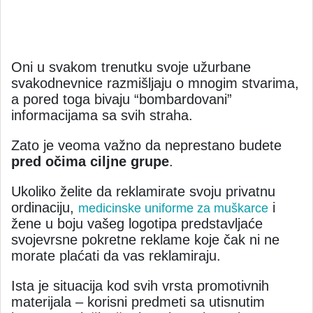
Oni u svakom trenutku svoje užurbane
svakodnevnice razmišljaju o mnogim stvarima,
a pored toga bivaju “bombardovani”
informacijama sa svih straha.
Zato je veoma važno da neprestano budete
pred očima ciljne grupe
.
Ukoliko želite da reklamirate svoju privatnu
ordinaciju,
i
medicinske uniforme za muškarce
žene u boju vašeg logotipa predstavljaće
svojevrsne pokretne reklame koje čak ni ne
morate plaćati da vas reklamiraju.
Ista je situacija kod svih vrsta promotivnih
materijala – korisni predmeti sa utisnutim