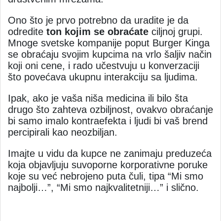
Ono što je prvo potrebno da uradite je da
odredite
ton kojim se obraćate
ciljnoj grupi.
Mnoge svetske kompanije poput Burger Kinga
se obraćaju svojim kupcima na vrlo šaljiv način
koji oni cene, i rado učestvuju u konverzaciji
što povećava ukupnu interakciju sa ljudima.
Ipak, ako je vaša niša medicina ili bilo šta
drugo što zahteva ozbiljnost, ovakvo obraćanje
bi samo imalo kontraefekta i ljudi bi vaš brend
percipirali kao neozbiljan.
Imajte u vidu da kupce ne zanimaju preduzeća
koja objavljuju suvoporne korporativne poruke
koje su već nebrojeno puta čuli, tipa “Mi smo
najbolji…”, “Mi smo najkvalitetniji…” i slično.