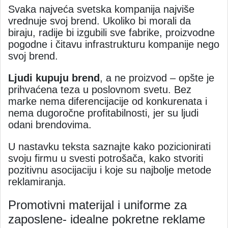
Svaka najveća svetska kompanija najviše
vrednuje svoj brend. Ukoliko bi morali da
biraju, radije bi izgubili sve fabrike, proizvodne
pogodne i čitavu infrastrukturu kompanije nego
svoj brend.
Ljudi kupuju brend
, a ne proizvod – opšte je
prihvaćena teza u poslovnom svetu. Bez
marke nema diferencijacije od konkurenata i
nema dugoročne profitabilnosti, jer su ljudi
odani brendovima.
U nastavku teksta saznajte kako pozicionirati
svoju firmu u svesti potrošača, kako stvoriti
pozitivnu asocijaciju i koje su najbolje metode
reklamiranja.
Promotivni materijal i uniforme za
zaposlene- idealne pokretne reklame