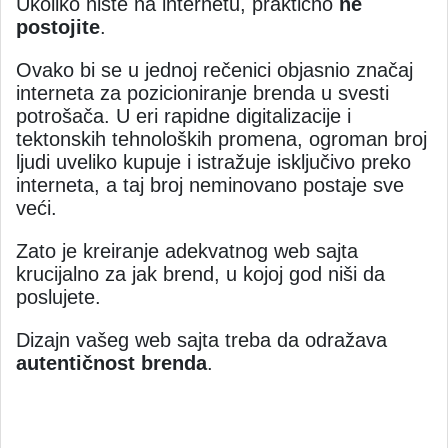
Ukoliko niste na internetu, praktično
ne
postojite
.
Ovako bi se u jednoj rečenici objasnio značaj
interneta za pozicioniranje brenda u svesti
potrošača. U eri rapidne digitalizacije i
tektonskih tehnoloških promena, ogroman broj
ljudi uveliko kupuje i istražuje isključivo preko
interneta, a taj broj neminovano postaje sve
veći.
Zato je kreiranje adekvatnog web sajta
krucijalno za jak brend, u kojoj god niši da
poslujete.
Dizajn vašeg web sajta treba da odražava
autentičnost brenda
.