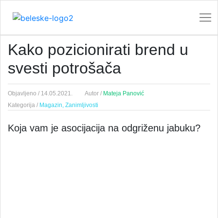
Kako pozicionirati brend u
svesti potrošača
Objavljeno /
14.05.2021.
Autor /
Mateja Panović
Kategorija /
Magazin,
Zanimljivosti
Koja vam je asocijacija na odgriženu jabuku?