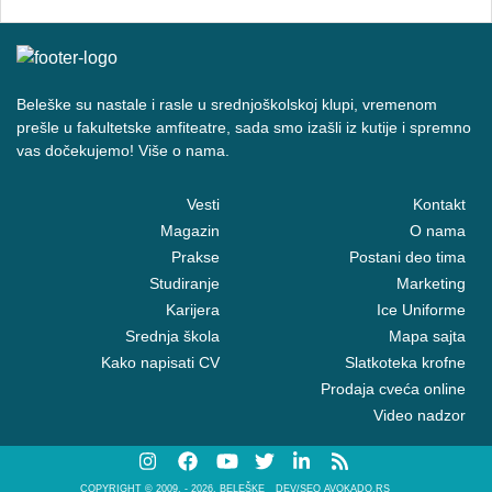
Beleške su nastale i rasle u srednjoškolskoj klupi, vremenom
prešle u fakultetske amfiteatre, sada smo izašli iz kutije i spremno
vas dočekujemo! Više o nama.
Vesti
Kontakt
Magazin
O nama
Prakse
Postani deo tima
Studiranje
Marketing
Karijera
Ice Uniforme
Srednja škola
Mapa sajta
Kako napisati CV
Slatkoteka krofne
Prodaja cveća online
Video nadzor
COPYRIGHT © 2009. - 2026. BELEŠKE
DEV/SEO AVOKADO.RS