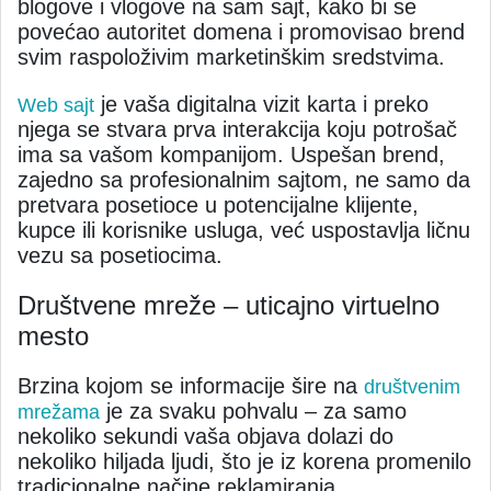
blogove i vlogove na sam sajt, kako bi se
povećao autoritet domena i promovisao brend
svim raspoloživim marketinškim sredstvima.
je vaša digitalna vizit karta i preko
Web sajt
njega se stvara prva interakcija koju potrošač
ima sa vašom kompanijom. Uspešan brend,
zajedno sa profesionalnim sajtom, ne samo da
pretvara posetioce u potencijalne klijente,
kupce ili korisnike usluga, već uspostavlja ličnu
vezu sa posetiocima.
Društvene mreže – uticajno virtuelno
mesto
Brzina kojom se informacije šire na
društvenim
je za svaku pohvalu – za samo
mrežama
nekoliko sekundi vaša objava dolazi do
nekoliko hiljada ljudi, što je iz korena promenilo
tradicionalne načine reklamiranja.