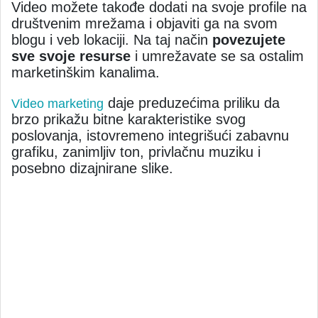
Video možete takođe dodati na svoje profile na
društvenim mrežama i objaviti ga na svom
blogu i veb lokaciji. Na taj način
povezujete
sve svoje resurse
i umrežavate se sa ostalim
marketinškim kanalima.
daje preduzećima priliku da
Video marketing
brzo prikažu bitne karakteristike svog
poslovanja, istovremeno integrišući zabavnu
grafiku, zanimljiv ton, privlačnu muziku i
posebno dizajnirane slike.