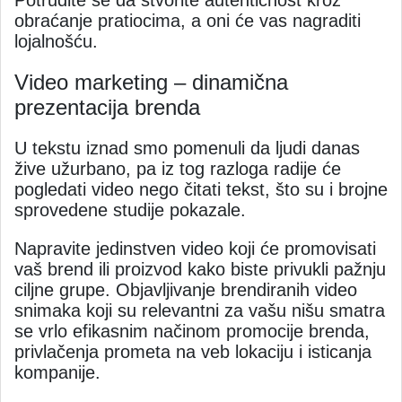
Potrudite se da stvorite autentičnost kroz
obraćanje pratiocima, a oni će vas nagraditi
lojalnošću.
Video marketing – dinamična
prezentacija brenda
U tekstu iznad smo pomenuli da ljudi danas
žive užurbano, pa iz tog razloga radije će
pogledati video nego čitati tekst, što su i brojne
sprovedene studije pokazale.
Napravite jedinstven video koji će promovisati
vaš brend ili proizvod kako biste privukli pažnju
ciljne grupe. Objavljivanje brendiranih video
snimaka koji su relevantni za vašu nišu smatra
se vrlo efikasnim načinom promocije brenda,
privlačenja prometa na veb lokaciju i isticanja
kompanije.