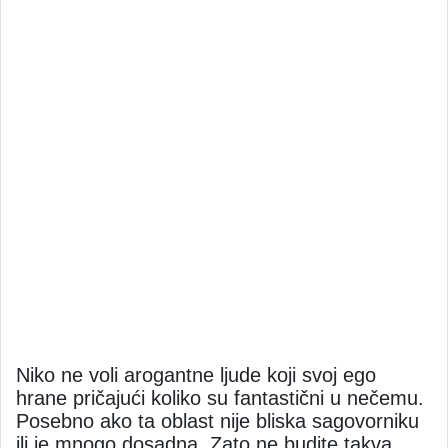
Niko ne voli arogantne ljude koji svoj ego
hrane pričajući koliko su fantastični u nečemu.
Posebno ako ta oblast nije bliska sagovorniku
ili je mnogo dosadna. Zato ne budite takva