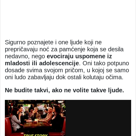
Sigurno poznajete i one ljude koji ne
prepričavaju noć za pamćenje koja se desila
nedavno, nego
evociraju uspomene iz
mladosti ili adolescencije
. Oni tako potpuno
dosade svima svojom pričom, u kojoj se samo
oni ludo zabavljaju dok ostali kolutaju očima.
Ne budite takvi, ako ne volite takve ljude.