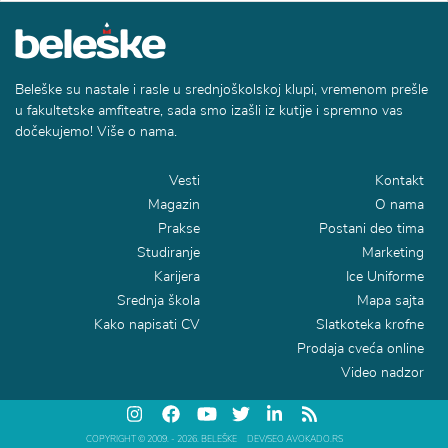
Beleške su nastale i rasle u srednjoškolskoj klupi, vremenom prešle
u fakultetske amfiteatre, sada smo izašli iz kutije i spremno vas
dočekujemo! Više o nama.
Vesti
Kontakt
Magazin
O nama
Prakse
Postani deo tima
Studiranje
Marketing
Karijera
Ice Uniforme
Srednja škola
Mapa sajta
Kako napisati CV
Slatkoteka krofne
Prodaja cveća online
Video nadzor
COPYRIGHT © 2009. - 2026. BELEŠKE
DEV/SEO AVOKADO.RS