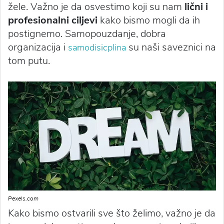
žele. Važno je da osvestimo koji su nam
lični i
profesionalni ciljevi
kako bismo mogli da ih
postignemo. Samopouzdanje, dobra
organizacija i
su naši saveznici na
samodisicplina
tom putu.
Pexels.com
Kako bismo ostvarili sve što želimo, važno je da