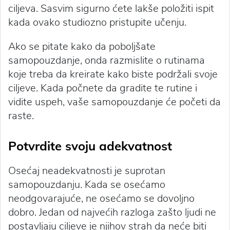
ciljeva. Sasvim sigurno ćete lakše položiti ispit
kada ovako studiozno pristupite učenju.
Ako se pitate kako da poboljšate
samopouzdanje, onda razmislite o rutinama
koje treba da kreirate kako biste podržali svoje
ciljeve. Kada počnete da gradite te rutine i
vidite uspeh, vaše samopouzdanje će početi da
raste.
Potvrdite svoju adekvatnost
Osećaj neadekvatnosti je suprotan
samopouzdanju. Kada se osećamo
neodgovarajuće, ne osećamo se dovoljno
dobro. Jedan od najvećih razloga zašto ljudi ne
postavljaju ciljeve je njihov strah da neće biti