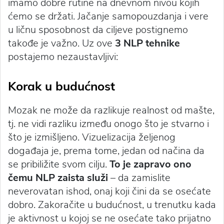
imamo dobre rutine na dnevnom nivou kojih
ćemo se držati. Jačanje samopouzdanja i vere
u ličnu sposobnost da ciljeve postignemo
takođe je važno. Uz ove
3 NLP tehnike
postajemo nezaustavljivi:
Korak u budućnost
Mozak ne može da razlikuje realnost od mašte,
tj. ne vidi razliku između onogo što je stvarno i
što je izmišljeno. Vizuelizacija željenog
događaja je, prema tome, jedan od načina da
se pribiližite svom cilju.
To je zapravo ono
čemu NLP zaista služi
– da zamislite
neverovatan ishod, onaj koji čini da se osećate
dobro. Zakoračite u budućnost, u trenutku kada
je aktivnost u kojoj se ne osećate tako prijatno