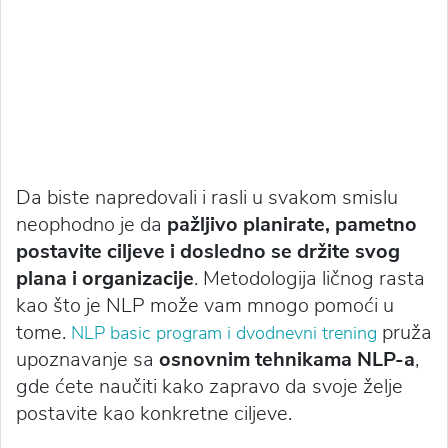
Da biste napredovali i rasli u svakom smislu
neophodno je da
pažljivo planirate, pametno
postavite ciljeve i dosledno se držite svog
plana i organizacije
. Metodologija ličnog rasta
kao što je NLP može vam mnogo pomoći u
tome.
pruža
NLP basic program i dvodnevni trening
upoznavanje sa
osnovnim tehnikama NLP-a
,
gde ćete naučiti kako zapravo da svoje želje
postavite kao konkretne ciljeve.