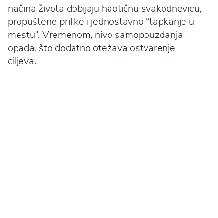
načina života dobijaju haotičnu svakodnevicu,
propuštene prilike i jednostavno “tapkanje u
mestu”. Vremenom, nivo samopouzdanja
opada, što dodatno otežava ostvarenje
ciljeva.