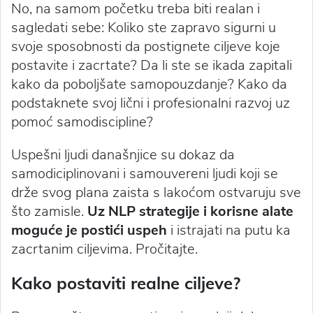
No, na samom početku treba biti realan i
sagledati sebe: Koliko ste zapravo sigurni u
svoje sposobnosti da postignete ciljeve koje
postavite i zacrtate? Da li ste se ikada zapitali
kako da poboljšate samopouzdanje? Kako da
podstaknete svoj lični i profesionalni razvoj uz
pomoć samodiscipline?
Uspešni ljudi današnjice su dokaz da
samodiciplinovani i samouvereni ljudi koji se
drže svog plana zaista s lakoćom ostvaruju sve
što zamisle.
Uz NLP strategije i korisne alate
moguće je postići uspeh
i istrajati na putu ka
zacrtanim ciljevima. Pročitajte.
Kako postaviti realne ciljeve?