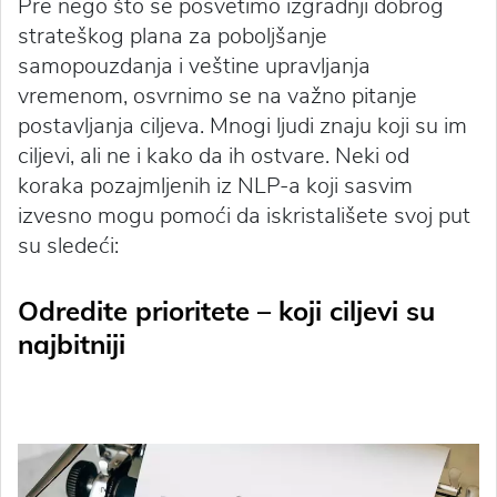
Pre nego što se posvetimo izgradnji dobrog
strateškog plana za poboljšanje
samopouzdanja i veštine upravljanja
vremenom, osvrnimo se na važno pitanje
postavljanja ciljeva. Mnogi ljudi znaju koji su im
ciljevi, ali ne i kako da ih ostvare. Neki od
koraka pozajmljenih iz NLP-a koji sasvim
izvesno mogu pomoći da iskristališete svoj put
su sledeći:
Odredite prioritete – koji ciljevi su
najbitniji