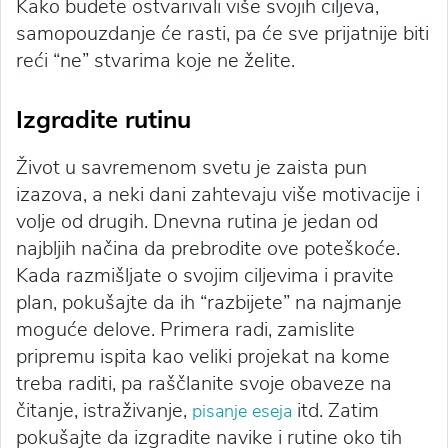
Kako budete ostvarivali više svojih ciljeva,
samopouzdanje će rasti, pa će sve prijatnije biti
reći “ne” stvarima koje ne želite.
Izgradite rutinu
Život u savremenom svetu je zaista pun
izazova, a neki dani zahtevaju više motivacije i
volje od drugih. Dnevna rutina je jedan od
najbljih načina da prebrodite ove poteškoće.
Kada razmišljate o svojim ciljevima i pravite
plan, pokušajte da ih “razbijete” na najmanje
moguće delove. Primera radi, zamislite
pripremu ispita kao veliki projekat na kome
treba raditi, pa raščlanite svoje obaveze na
čitanje, istraživanje,
itd. Zatim
pisanje eseja
pokušajte da izgradite navike i rutine oko tih