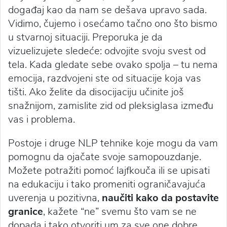
događaj kao da nam se dešava upravo sada.
Vidimo, čujemo i osećamo tačno ono što bismo
u stvarnoj situaciji. Preporuka je da
vizuelizujete sledeće: odvojite svoju svest od
tela. Kada gledate sebe ovako spolja – tu nema
emocija, razdvojeni ste od situacije koja vas
tišti. Ako želite da disocijaciju učinite još
snažnijom, zamislite zid od pleksiglasa između
vas i problema.
Postoje i druge NLP tehnike koje mogu da vam
pomognu da ojačate svoje samopouzdanje.
Možete potražiti pomoć lajfkouča ili se upisati
na edukaciju i tako promeniti ograničavajuća
uverenja u pozitivna,
naučiti kako da postavite
granice
, kažete “ne” svemu što vam se ne
dopada i tako otvoriti um za sve one dobre