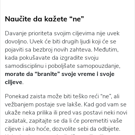
Naučite da kažete “ne”
Davanje prioriteta svojim ciljevima nije uvek
dovoljno. Uvek će biti drugih ljudi koji će se
pojaviti sa bezbroj novih zahteva. Međutim,
kada pokušavate da izgradite svoju
samodisciplinu i poboljšate samopouzdanje,
morate da “branite” svoje vreme i svoje
ciljeve
.
Ponekad zaista može biti teško reći “ne”, ali
vežbanjem postaje sve lakše. Kad god vam se
ukaže neka prilika ili pred vas postavi neki novi
zadatak, zapitajte se da li će poremetiti vaše
ciljeve i ako hoće, dozvolite sebi da odbijete.