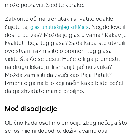
može popraviti. Sledite korake:
Zatvorite oči na trenutak i shvatite odakle
čujete taj
. Negde levo ili
glas unutrašnjeg kritičara
desno od vas? Možda je glas u vama? Kakav je
kvalitet i boja tog glasa? Sada kada ste utvrdili
ove stvari, razmislite o promeni tog glasa i
vidite šta će se desiti. Hoćete li ga premestiti
na drugu lokaciju ili smanjiti jačinu zvuka?
Možda zamisliti da zvuči kao Paja Patak?
Izmenite ga na bilo koji način kako biste počeli
da ga shvatate manje ozbiljno.
Moć disocijacije
Obično kada osetimo emociju zbog nečega što
se još nije ni dogodilo, doživljavamo ovaj