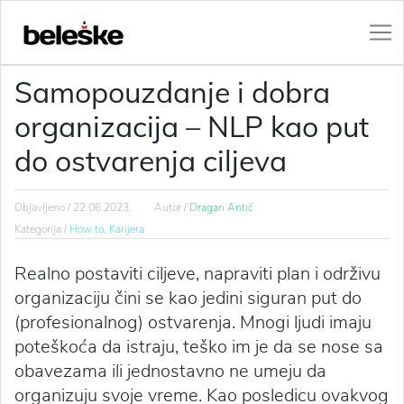
Samopouzdanje i dobra
organizacija – NLP kao put
do ostvarenja ciljeva
Objavljeno /
22.06.2023.
Autor /
Dragan Antić
Kategorija /
How to,
Karijera
Realno postaviti ciljeve, napraviti plan i održivu
organizaciju čini se kao jedini siguran put do
(profesionalnog) ostvarenja. Mnogi ljudi imaju
poteškoća da istraju, teško im je da se nose sa
obavezama ili jednostavno ne umeju da
organizuju svoje vreme. Kao posledicu ovakvog