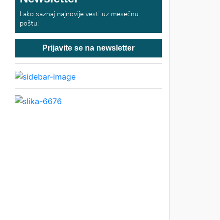
Lako saznaj najnovije vesti uz mesečnu
poštu!
Prijavite se na newsletter