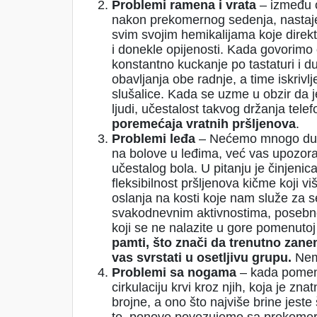
Problemi ramena i vrata
– između o
nakon prekomernog sedenja, nastaje
svim svojim hemikalijama koje direkt
i donekle opijenosti. Kada govorim
konstantno kuckanje po tastaturi i 
obavljanja obe radnje, a time iskrivl
slušalice. Kada se uzme u obzir da
ljudi, učestalost takvog držanja tel
poremećaja vratnih pršljenova
.
Problemi leđa
– Nećemo mnogo dubit
na bolove u leđima, već vas upozor
učestalog bola. U pitanju je činjeni
fleksibilnost pršljenova kičme koji v
oslanja na kosti koje nam služe za se
svakodnevnim aktivnostima, posebno k
koji se ne nalazite u gore pomenutoj
pamti, što znači da trenutno zan
vas svrstati u osetljivu grupu.
Nemo
Problemi sa nogama
– kada pomen
cirkulaciju krvi kroz njih, koja je z
brojne, a ono što najviše brine jeste