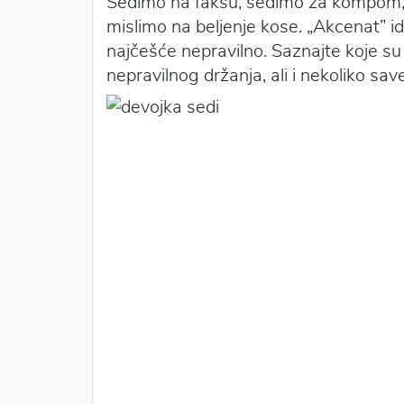
Sedimo na faksu, sedimo za kompom, 
mislimo na beljenje kose. „Akcenat” i
najčešće nepravilno. Saznajte koje s
nepravilnog držanja, ali i nekoliko sa