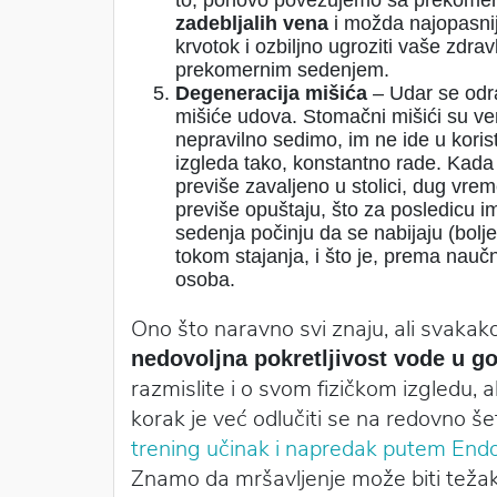
to, ponovo povezujemo sa prekomer
zadebljalih vena
i možda najopasni
krvotok i ozbiljno ugroziti vaše zdra
prekomernim sedenjem.
Degeneracija mišića
– Udar se odr
mišiće udova. Stomačni mišići su vero
nepravilno sedimo, im ne ide u kori
izgleda tako, konstantno rade. Kada
previše zavaljeno u stolici, dug vrem
previše opuštaju, što za posledicu i
sedenja počinju da se nabijaju (bolje
tokom stajanja, i što je, prema naučn
osoba.
Ono što naravno svi znaju, ali svakak
nedovoljna pokretljivost vode u g
razmislite i o svom fizičkom izgledu, a
korak je već odlučiti se na redovno šet
trening učinak i napredak putem End
Znamo da mršavljenje može biti težak 