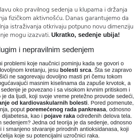
lavu oko pravilnog sedenja u klupama i držanja
jenja fizičkom aktivnošću. Danas garantujemo da
ednja istraživanja otkrivaju potpuno novu dimenziju
enje mogu izazvati.
Ukratko, sedenje ubija!
dugim i nepravilnim sedenjem
i problemi koje naučnici pominju kada se govori o
voljnom kretanju, jesu
bolesti srca
. Šta se zapravo
šići ne sagorevaju dovoljno masti pri čemu tokom
mogućavajući masnim kiselinama da zapuše krvotok, a
 sedenje je povezano i sa visokom krvnim pritiskom i
je da ljudi, koji svoje vreme pretežno provode sedeći,
anje od kardiovaskularnih bolesti
. Pored pomenute,
nja, poput
poremećenog rada pankreasa
, odnosno
 dijabetesa, kao i
pojave
raka
određenih delova tela.
 sedenjem? Jedna od teorija je da sedenje, odnosno
 i smanjeno stvaranje prirodnih antioksidanasa, koji
ćelija koje su potencijalni uzročnici raka.