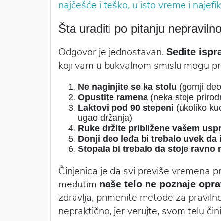
najčešće i teško, u isto vreme i najefik
Šta uraditi po pitanju nepravil
Odgovor je jednostavan.
Sedite ispr
koji vam u bukvalnom smislu mogu produ
Ne naginjite se ka stolu
(gornji deo
Opustite ramena
(neka stoje prirod
Laktovi pod 90 stepeni
(ukoliko kuc
ugao držanja)
Ruke držite približene vašem usp
Donji deo leđa bi trebalo uvek da
Stopala bi trebalo da stoje ravno 
Činjenica je da svi previše vremena p
međutim
naše telo ne poznaje opr
zdravlja, primenite metode za praviln
nepraktično, jer verujte, svom telu čin