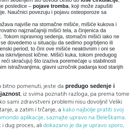
nim sedenjem što dovodi često do
loše cirkulacije
,
je posledice –
pojave tromba
, koji može zapušiti
vlje. Naučnici povezuju i pojavu osteoporoze sa
ažava najviše na stomačne mišiće, mišiće kukova i
vatno najznačajniji mišići tela, a činjenica da
st. Tokom ispravnog sedenja, stomačni mišići iako ne
 se dovedemo u situaciju da sedimo pogrbljeno ili
enski period, to čini ove mišiće neaktivnim i oni se
ma iskrivljenost kičme. Mišići kuka, tokom predugog
 reći skraćuju) što izaziva poremećaje u stabilnosti
im istraživanjima, glavni uzročnik padanja kod starijih
o bitno pomenuti, jeste da
predugo sedenje i
, iz svima poznatih razloga, pa prema tome
ojaznost
ko sami zdravstveni problemi nisu dovoljni! Veliki
anje, a zatim i trčanje, a
kako najbolje pratiti svoj
omondo aplikacije, saznajte upravo na Beleškama.
i dug proces, ali
dokazano je da je upravo sporo,