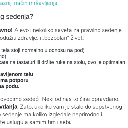
asniji način mršavljenja!
nog sedenja?
A evo i nekoliko saveta za pravilno sedenje
avno!
žiti zdravlje, i „bezbolan“ život:
 tela stoji normalno u odnosu na pod)
no)
ate na tastaturi ili držite ruke na stolu, ovo je optimalan
ravljenom telu
 ima potporu
na podu.
rovodimo sedeći. Neki od nas to čine opravdano,
. Zato, ukoliko vam je stalo do sopstvenog
avdanja
o sedenje ma koliko izgledale neprirodno i
ite uslugu a samim tim i sebi.