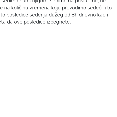
sedimo nad knjigom, sedimo na poslu, i ne, ne
de na količinu vremena koju provodimo sedeći, i to
u to posledice sedenja dužeg od 8h dnevno kao i
veta da ove posledice izbegnete.