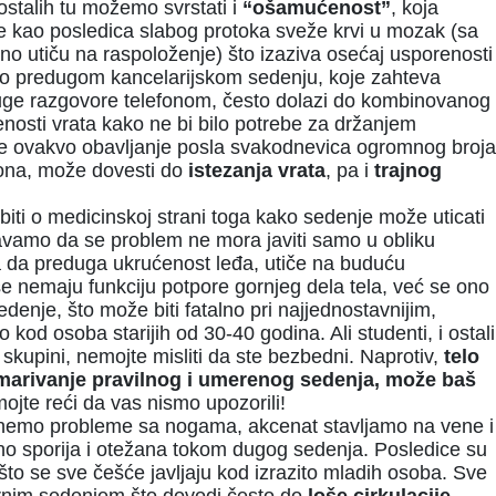
stalih tu možemo svrstati i
“ošamućenost”
, koja
 kao posledica slabog protoka sveže krvi u mozak (sa
no utiču na raspoloženje) što izaziva osećaj usporenosti
o o predugom kancelarijskom sedenju, koje zahteva
duge razgovore telefonom, često dolazi do kombinovanog
jenosti vrata kako ne bi bilo potrebe za držanjem
 je ovakvo obavljanje posla svakodnevica ogromnog broja
efona, može dovesti do
istezanja vrata
, pa i
trajnog
i o medicinskoj strani toga kako sedenje može uticati
avamo da se problem ne mora javiti samo u obliku
ca da preduga ukrućenost leđa, utiče na buduću
iše nemaju funkciju potpore gornjeg dela tela, već se ono
denje, što može biti fatalno pri najjednostavnijim,
od osoba starijih od 30-40 godina. Ali studenti, i ostali
 skupini, nemojte misliti da ste bezbedni. Naprotiv,
telo
emarivanje pravilnog i umerenog sedenja, može baš
jte reći da vas nismo upozorili!
emo probleme sa nogama, akcenat stavljamo na vene i
natno sporija i otežana tokom dugog sedenja. Posledice su
 što se sve češće javljaju kod izrazito mladih osoba. Sve