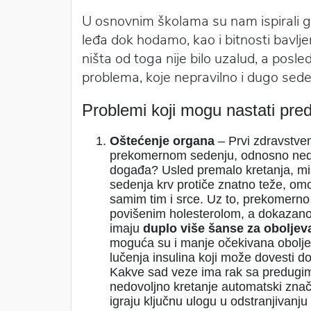
U osnovnim školama su nam ispirali g
leđa dok hodamo, kao i bitnosti bavl
ništa od toga nije bilo uzalud, a posl
problema, koje nepravilno i dugo sed
Problemi koji mogu nastati pre
Oštećenje organa
– Prvi zdravstven
prekomernom sedenju, odnosno nedo
događa? Usled premalo kretanja, mi
sedenja krv protiče znatno teže, o
samim tim i srce. Uz to, prekomerno
povišenim holesterolom, a dokazano 
imaju
duplo više šanse
za oboljev
moguća su i manje očekivana obolje
lučenja insulina koji može dovesti do
Kakve sad veze ima rak sa predugim
nedovoljno kretanje automatski znači
igraju ključnu ulogu u odstranjivanju 