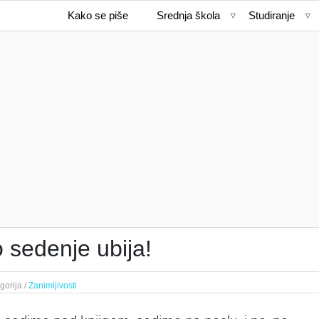
Kako se piše
Srednja škola
Studiranje
 sedenje ubija!
gorija /
Zanimljivosti