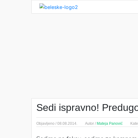
Sedi ispravno! Predugo
Objavljeno /
08.08.2014.
Autor /
Mateja Panović
Kate