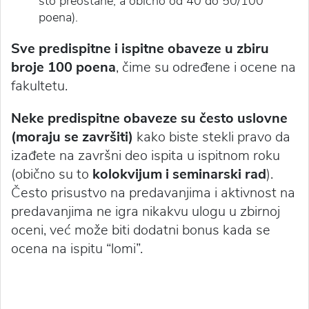
što preostane, a obično od 40 do 50/100
poena).
Sve predispitne i ispitne obaveze u zbiru
broje 100 poena
, čime su određene i ocene na
fakultetu.
Neke predispitne obaveze su često uslovne
(moraju se završiti)
kako biste stekli pravo da
izađete na završni deo ispita u ispitnom roku
(obično su to
kolokvijum i seminarski rad
).
Često prisustvo na predavanjima i aktivnost na
predavanjima ne igra nikakvu ulogu u zbirnoj
oceni, već može biti dodatni bonus kada se
ocena na ispitu “lomi”.