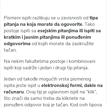
Pismeni ispiti razlikuju se u zavisnosti od
tipa
pitanja na koja morate da ogovorite
. Tako
postoje ispiti sa
esejskim pitanjima ili ispiti sa
kratkim i jasnim pitanjima ili ponuđenim
odgovorima
od kojih morate da zaokružite
tačan.
Na nekim fakultetima postoje i kombinovani
ispiti koji sadrže i jedan i drugi tip pitanja.
Jedan od takođe mogućih vrsta pismenog
ispita jeste ispit u
elektronskoj formi, dakle na
računaru
. Ovaj tip je uglavnom ispit na “klik”,
što znači da samo treba da kliknete na
ponuđeni odgovor koji je tačan. Kod ovih tipova