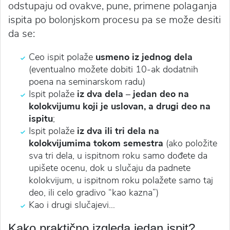
odstupaju od ovakve, pune, primene polaganja
ispita po bolonjskom procesu pa se može desiti
da se:
Ceo ispit polaže
usmeno iz jednog dela
(eventualno možete dobiti 10-ak dodatnih
poena na seminarskom radu)
Ispit polaže
iz dva dela – jedan deo na
kolokvijumu koji je uslovan, a drugi deo na
ispitu
;
Ispit polaže
iz dva ili tri dela na
kolokvijumima tokom semestra
(ako položite
sva tri dela, u ispitnom roku samo dođete da
upišete ocenu, dok u slučaju da padnete
kolokvijum, u ispitnom roku polažete samo taj
deo, ili celo gradivo “kao kazna”)
Kao i drugi slučajevi…
Kako praktično izgleda jedan ispit?