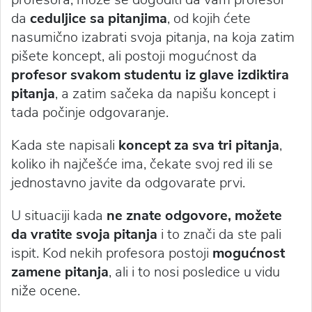
da
ceduljice sa pitanjima
, od kojih ćete
nasumično izabrati svoja pitanja, na koja zatim
pišete koncept, ali postoji mogućnost da
profesor svakom studentu iz glave izdiktira
pitanja
, a zatim sačeka da napišu koncept i
tada počinje odgovaranje.
Kada ste napisali
koncept za sva tri pitanja
,
koliko ih najčešće ima, čekate svoj red ili se
jednostavno javite da odgovarate prvi.
U situaciji kada
ne znate odgovore, možete
da vratite svoja pitanja
i to znači da ste pali
ispit. Kod nekih profesora postoji
mogućnost
zamene pitanja
, ali i to nosi posledice u vidu
niže ocene.