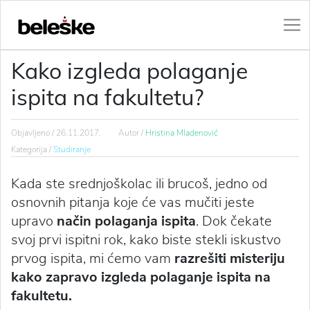
Kako izgleda polaganje
ispita na fakultetu?
Objavljeno /
26.11.2017.
Autor /
Hristina Mladenović
Kategorija /
Studiranje
Kada ste srednjoškolac ili brucoš, jedno od
osnovnih pitanja koje će vas mučiti jeste
upravo
način polaganja ispita
. Dok čekate
svoj prvi ispitni rok, kako biste stekli iskustvo
prvog ispita, mi ćemo vam
razrešiti misteriju
kako zapravo izgleda polaganje ispita na
fakultetu.