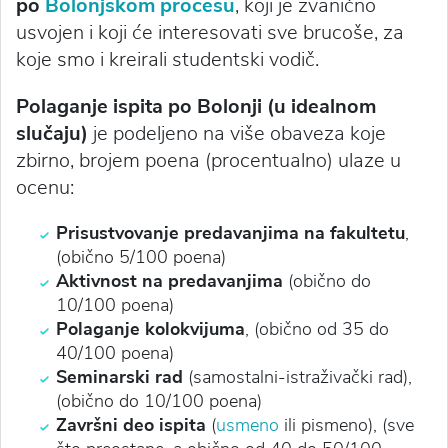
po
Bolonjskom procesu
, koji je zvanično
usvojen i koji će interesovati sve brucoše, za
koje smo i kreirali studentski vodič.
Polaganje ispita po Bolonji (u idealnom
slučaju)
je podeljeno na više obaveza koje
zbirno, brojem poena (procentualno) ulaze u
ocenu:
Prisustvovanje predavanjima na fakultetu
,
(obično 5/100 poena)
Aktivnost na predavanjima
(obično do
10/100 poena)
Polaganje kolokvijuma
, (obično od 35 do
40/100 poena)
Seminarski rad
(samostalni-istraživački rad),
(obično do 10/100 poena)
Završni deo ispita
(
usmeno
ili pismeno), (sve