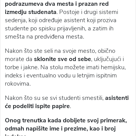
podrazumeva dva mesta i prazan red
izmedju studenata
. Postoje i drugi sistemi
sedenja, koji određuje asistent koji proziva
studente po spisku prijavljenih, a zatim ih
smešta na predviđena mesta.
Nakon što ste seli na svoje mesto, obično
morate da
sklonite sve od sebe
, uključujući i
torbe i jakne. Na stolu možete imati hemijsku,
indeks i eventualno vodu u letnjim ispitnim
rokovima.
Nakon što su se svi studenti smestili,
asistenti
će podeliti ispite papire
.
Onog trenutka kada dobijete svoj primerak,
odmah napišite ime i prezime, kao i broj