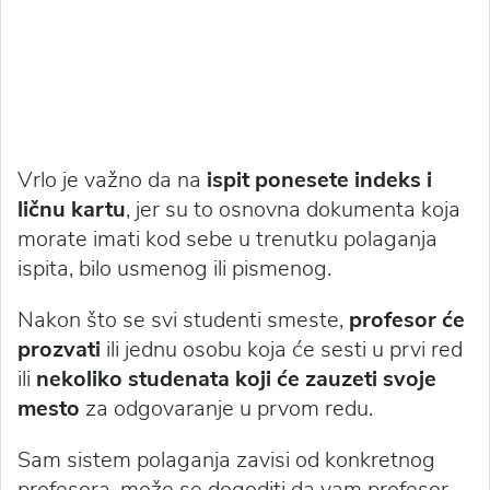
Vrlo je važno da na
ispit ponesete indeks i
ličnu kartu
, jer su to osnovna dokumenta koja
morate imati kod sebe u trenutku polaganja
ispita, bilo usmenog ili pismenog.
Nakon što se svi studenti smeste,
profesor će
prozvati
ili jednu osobu koja će sesti u prvi red
ili
nekoliko studenata koji će zauzeti svoje
mesto
za odgovaranje u prvom redu.
Sam sistem polaganja zavisi od konkretnog
profesora, može se dogoditi da vam profesor