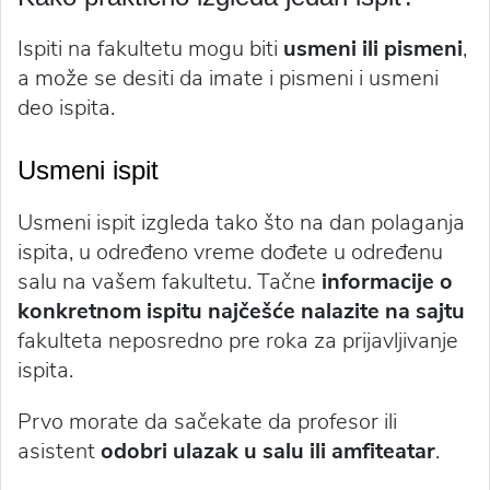
Ispiti na fakultetu mogu biti
usmeni ili pismeni
,
a može se desiti da imate i pismeni i usmeni
deo ispita.
Usmeni ispit
Usmeni ispit izgleda tako što na dan polaganja
ispita, u određeno vreme dođete u određenu
salu na vašem fakultetu. Tačne
informacije o
konkretnom ispitu najčešće nalazite na sajtu
fakulteta neposredno pre roka za prijavljivanje
ispita.
Prvo morate da sačekate da profesor ili
asistent
odobri ulazak u salu ili amfiteatar
.