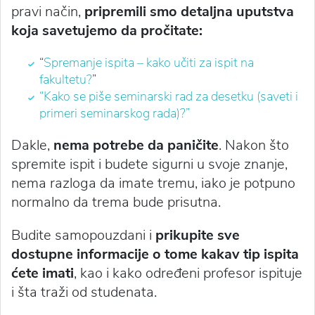
pravi način,
pripremili smo detaljna uputstva
koja savetujemo da pročitate:
“
Spremanje ispita – kako učiti za ispit na
fakultetu?
”
“Kako se piše seminarski rad za desetku (saveti i
primeri seminarskog rada)?”
Dakle,
nema potrebe da paničite
. Nakon što
spremite ispit i budete sigurni u svoje znanje,
nema razloga da imate tremu, iako je potpuno
normalno da trema bude prisutna.
Budite samopouzdani i
prikupite sve
dostupne informacije o tome kakav tip ispita
ćete imati
, kao i kako određeni profesor ispituje
i šta traži od studenata.