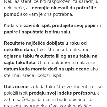
Neki asistenti će biti raspoloženi za saradnju,
neki neće, ali
nemojte oklevati da potražite
pomoć
ako vam je ona potrebna.
Kada ste
završili ispit, predajete svoj papir ili
papire i napuštate ispitnu salu
.
Rezultate najčešće dobijate u roku od
nekoliko dana
, tako što posetite ili samu
oglasnu tablu fakulteta ili oglasnu tablu na
sajtu fakulteta.
U tom dokumentu nalazi se i
datum kada morate doći na upis ocene
ako
ste imali sreće i položili ispit.
Upis ocene
izgleda tako što svi studenti koji su
položili ispit
predaju svoj indeks profesoru
, a
zatim sačekaju da ocena bude upisana i da
preuzmu svoj indeks. Ovaj korak najčešće