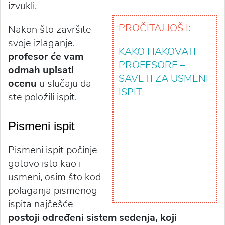
izvukli.
PROČITAJ JOŠ I:
Nakon što završite
svoje izlaganje,
KAKO HAKOVATI
profesor će vam
PROFESORE –
odmah upisati
SAVETI ZA USMENI
ocenu
u slučaju da
ISPIT
ste položili ispit.
Pismeni ispit
Pismeni ispit počinje
gotovo isto kao i
usmeni, osim što kod
polaganja pismenog
ispita najčešće
postoji određeni sistem sedenja, koji