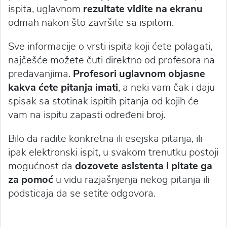
ispita, uglavnom
rezultate vidite na ekranu
odmah nakon što završite sa ispitom.
Sve informacije o vrsti ispita koji ćete polagati,
najčešće možete čuti direktno od profesora na
predavanjima.
Profesori uglavnom objasne
kakva ćete pitanja imati
, a neki vam čak i daju
spisak sa stotinak ispitih pitanja od kojih će
vam na ispitu zapasti određeni broj.
Bilo da radite konkretna ili esejska pitanja, ili
ipak elektronski ispit, u svakom trenutku postoji
mogućnost da
dozovete asistenta i pitate ga
za pomoć
u vidu razjašnjenja nekog pitanja ili
podsticaja da se setite odgovora.