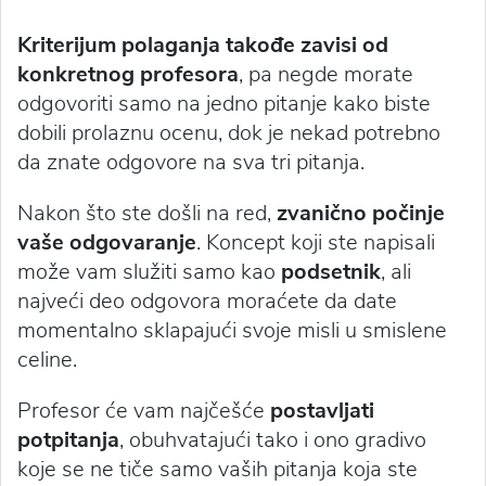
Kriterijum polaganja takođe zavisi od
konkretnog profesora
, pa negde morate
odgovoriti samo na jedno pitanje kako biste
dobili prolaznu ocenu, dok je nekad potrebno
da znate odgovore na sva tri pitanja.
Nakon što ste došli na red,
zvanično počinje
vaše odgovaranje
. Koncept koji ste napisali
može vam služiti samo kao
podsetnik
, ali
najveći deo odgovora moraćete da date
momentalno sklapajući svoje misli u smislene
celine.
Profesor će vam najčešće
postavljati
potpitanja
, obuhvatajući tako i ono gradivo
koje se ne tiče samo vaših pitanja koja ste