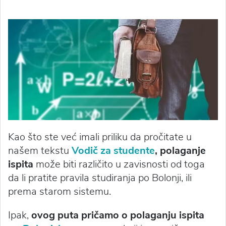
Kao što ste već imali priliku da pročitate u
našem tekstu
Vodič za studente
, polaganje
ispita
može biti različito u zavisnosti od toga
da li pratite pravila studiranja po Bolonji, ili
prema starom sistemu.
Ipak,
ovog puta pričamo o polaganju ispita